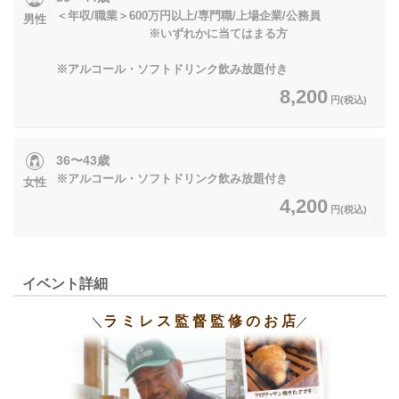
＜年収/職業＞600万円以上/専門職/上場企業/公務員
男性
※いずれかに当てはまる方
※アルコール・ソフトドリンク飲み放題付き
8,200
円(税込)
36〜43歳
※アルコール・ソフトドリンク飲み放題付き
女性
4,200
円(税込)
イベント詳細
ラ ミ レ ス 監 督 監 修 の お 店
＼
／