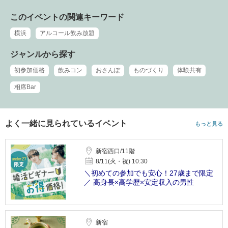
このイベントの関連キーワード
横浜
アルコール飲み放題
ジャンルから探す
初参加価格
飲みコン
おさんぽ
ものづくり
体験共有
相席Bar
よく一緒に見られているイベント
もっと見る
新宿西口/11階
8/11(火・祝) 10:30
＼初めての参加でも安心！27歳まで限定
／ 高身長×高学歴×安定収入の男性
新宿