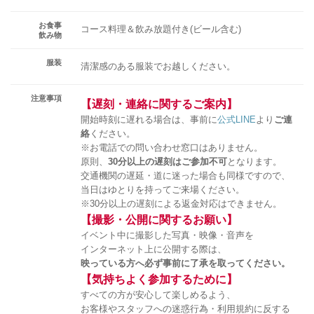
お食事
コース料理＆飲み放題付き(ビール含む)
飲み物
服装
清潔感のある服装でお越しください。
注意事項
【遅刻・連絡に関するご案内】
開始時刻に遅れる場合は、事前に
公式LINE
より
ご連
絡
ください。
※お電話での問い合わせ窓口はありません。
原則、
30分以上の遅刻はご参加不可
となります。
交通機関の遅延・道に迷った場合も同様ですので、
当日はゆとりを持ってご来場ください。
※30分以上の遅刻による返金対応はできません。
【撮影・公開に関するお願い】
イベント中に撮影した写真・映像・音声を
インターネット上に公開する際は、
映っている方へ必ず事前に了承を取ってください。
【気持ちよく参加するために】
すべての方が安心して楽しめるよう、
お客様やスタッフへの迷惑行為・利用規約に反する