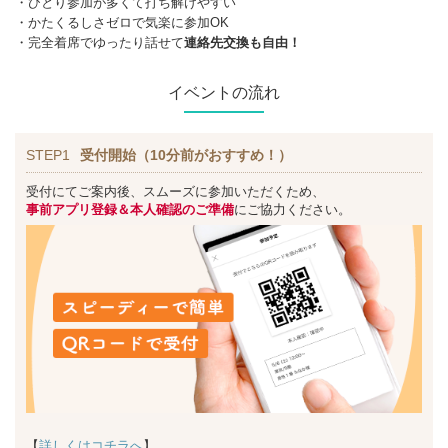
・ひとり参加が多くて打ち解けやすい
・かたくるしさゼロで気楽に参加OK
・完全着席でゆったり話せて
連絡先交換も自由！
イベントの流れ
STEP1
受付開始（10分前がおすすめ！）
受付にてご案内後、スムーズに参加いただくため、
事前アプリ登録＆本人確認のご準備
にご協力ください。
【
詳しくはコチラへ
】