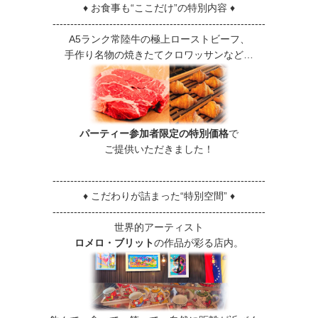
♦ お食事も“ここだけ”の特別内容 ♦
------------------------------------------------------------
A5ランク常陸牛の極上ローストビーフ、
手作り名物の焼きたてクロワッサンなど…
パーティー参加者限定の特別価格
で
ご提供いただきました！
------------------------------------------------------------
♦ こだわりが詰まった“特別空間” ♦
------------------------------------------------------------
世界的アーティスト
ロメロ・ブリット
の作品が彩る店内。