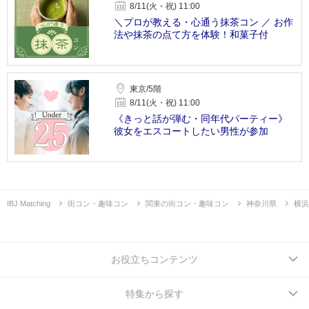
8/11(火・祝) 11:00
＼プロが教える・心通う抹茶コン ／ お作
法や抹茶の点て方を体験！和菓子付
東京/5階
8/11(火・祝) 11:00
《きっと話が弾む・同年代パーティー》
彼女をエスコートしたい男性が参加
IBJ Matching
街コン・趣味コン
関東の街コン・趣味コン
神奈川県
横浜
お役立ちコンテンツ
特集から探す