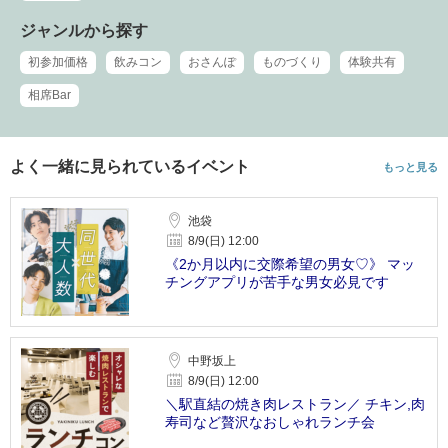
ジャンルから探す
初参加価格
飲みコン
おさんぽ
ものづくり
体験共有
相席Bar
よく一緒に見られているイベント
もっと見る
池袋
8/9(日) 12:00
《2か月以内に交際希望の男女♡》 マッ
チングアプリが苦手な男女必見です
中野坂上
8/9(日) 12:00
＼駅直結の焼き肉レストラン／ チキン,肉
寿司など贅沢なおしゃれランチ会