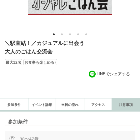
1
2
3
4
5
＼駅直結！／カジュアルに出会う
大人のごはん交流会
最大12名
お食事も楽しめる♪
LINEでシェアする
参加条件
イベント詳細
当日の流れ
アクセス
注意事項
参加条件
38〜47歳