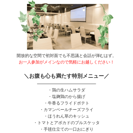
開放的な空間で初対面でも不思議と会話が弾むはず。
お一人参加がメインなので気軽にお越しください！
＼お腹も心も満たす特別メニュー／
──────────────────────
・鶏の生ハムサラダ
・塩麹鶏のから揚げ
・牛香るフライドポテト
・カマンベールチーズフライ
・ほうれん草のキッシュ
・トマトとアボカドのブルスケッタ
・手毬仕立ての一口おにぎり