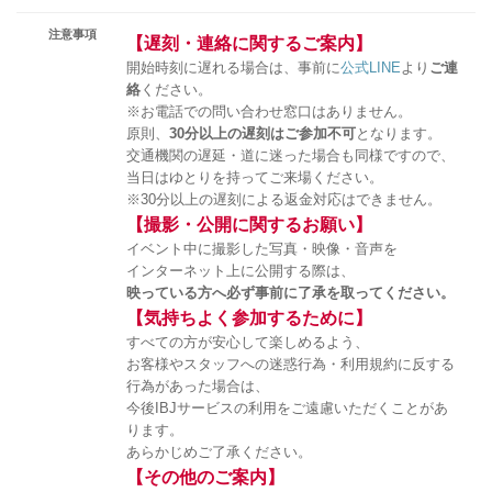
注意事項
【遅刻・連絡に関するご案内】
開始時刻に遅れる場合は、事前に
公式LINE
より
ご連
絡
ください。
※お電話での問い合わせ窓口はありません。
原則、
30分以上の遅刻はご参加不可
となります。
交通機関の遅延・道に迷った場合も同様ですので、
当日はゆとりを持ってご来場ください。
※30分以上の遅刻による返金対応はできません。
【撮影・公開に関するお願い】
イベント中に撮影した写真・映像・音声を
インターネット上に公開する際は、
映っている方へ必ず事前に了承を取ってください。
【気持ちよく参加するために】
すべての方が安心して楽しめるよう、
お客様やスタッフへの迷惑行為・利用規約に反する
行為があった場合は、
今後IBJサービスの利用をご遠慮いただくことがあ
ります。
あらかじめご了承ください。
【その他のご案内】