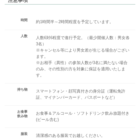
注意事項
時間
約1時間半～2時間程度を予定しています。
人数
人数6対6程度で進行予定。（最少開催人数：男女各
3名）
※キャンセル等により男女差が生じる場合がござい
ます。
※お相手（異性）の参加人数が3名に満たない場合
のみ、その性別の方を対象に保証を適用いたしま
す。
持ち物
スマートフォン・顔写真付きの身分証（運転免許
証、マイナンバーカード、パスポートなど）
お食事
お食事＆アルコール・ソフトドリンク飲み放題付き
飲み物
(ビール含む)
服装
清潔感のある服装でお越しください。