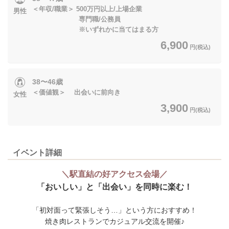
＜年収/職業＞ 500万円以上/上場企業
男性
専門職/公務員
※いずれかに当てはまる方
6,900
円(税込)
38〜46歳
＜価値観＞ 出会いに前向き
女性
3,900
円(税込)
イベント詳細
＼駅直結の好アクセス会場／
「おいしい」と「出会い」を同時に楽む！
「初対面って緊張しそう…」という方におすすめ！
焼き肉レストランでカジュアル交流を開催♪