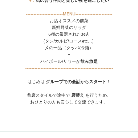
♦．
気の合う仲間と楽しい夜を過ごしたい
------------------------MENU------------------------
お店オススメの前菜
新鮮野菜のサラダ
6種の厳選されたお肉
(タン/カルビ/ロースetc…)
〆の一品（クッパ/冷麺）
+
ハイボール/サワーが
飲み放題
---------------------------------------------------------
はじめは
グループでの会話からスタート
！
着席スタイルで途中で
席替え
を行うため、
おひとりの方も安心して交流できます。