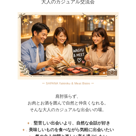
大人のカジュアル交流会
ー SAPANA Yakiniku & Meat Bistro ー
肩肘張らず、
お肉とお酒を囲んで自然と仲良くなれる。
そんな大人のカジュアルな出会いの場。
♦．
堅苦しい出会いより、自然な会話が好き
♦．
美味しいものを食べながら気軽に出会いたい