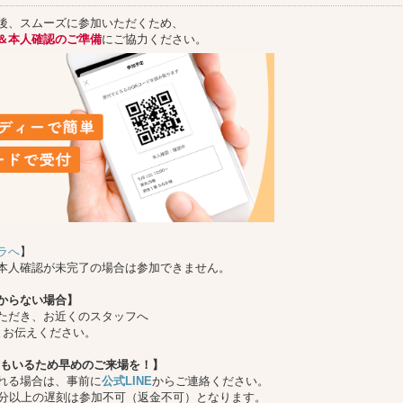
後、スムーズに参加いただくため、
＆本人確認のご準備
にご協力ください。
ラへ
】
本人確認が未完了の場合は参加できません。
からない場合】
ただき、お近くのスタッフへ
とお伝えください。
もいるため早めのご来場を！】
れる場合は、事前に
公式LINE
からご連絡ください。
0分以上の遅刻は参加不可（返金不可）となります。