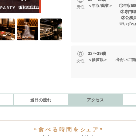
＜年収/職業＞ ①年収60
男性
②専門職/資格職
③公務
※いずれかに当
33〜39歳
＜価値観＞ 出会いに前
女性
当日の流れ
アクセス
“ 食 べ る 時 間 を シェ ア ”