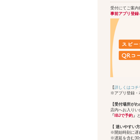
受付にてご案内
事前アプリ登録
【
詳しくはコチ
※アプリ登録・
【受付場所がわ
店内へお入りい
「
IBJで予約
」
【
迷いやすい方
※開始時刻に遅
※遅延を含む3