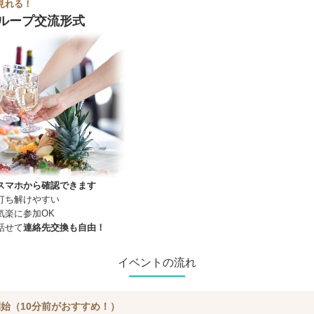
見れる！
ループ交流形式
スマホから確認できます
打ち解けやすい
気楽に参加OK
話せて
連絡先交換も自由！
イベントの流れ
始（10分前がおすすめ！）