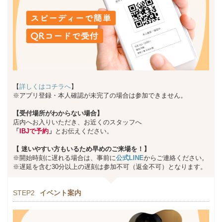
【
詳しくはコチラへ
】
※アプリ登録・本人確認が未完了の場合は参加できません。
【受付場所がわからない場合】
店内へお入りいただき、お近くのスタッフへ
「
IBJで予約
」
とお伝えください。
【
迷いやすい方もいるため早めのご来場を！】
※開始時刻に遅れる場合は、事前に
公式LINE
からご連絡ください。
※遅延を含む30分以上の遅刻は参加不可（返金不可）となります。
STEP2
イベント案内