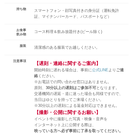
持ち物
スマートフォン・顔写真付きの身分証（運転免許
証、マイナンバーカード、パスポートなど）
お食事
コース料理＆飲み放題付き(ビール除く)
飲み物
服装
清潔感のある服装でお越しください。
注意事項
【遅刻・連絡に関するご案内】
開始時刻に遅れる場合は、事前に
公式LINE
より
ご連
絡
ください。
※お電話での問い合わせ窓口はありません。
原則、
30分以上の遅刻はご参加不可
となります。
交通機関の遅延・道に迷った場合も同様ですので、
当日はゆとりを持ってご来場ください。
※30分以上の遅刻による返金対応はできません。
【撮影・公開に関するお願い】
イベント中に撮影した写真・映像・音声を
インターネット上に公開する際は、
映っている方へ必ず事前に了承を取ってください。