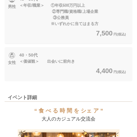
＜年収/職業＞ ①年収600万円以上
男性
②専門職/資格職/上場企業
③公務員
※いずれかに当てはまる方
7,500
円(税込)
40・50代
＜価値観＞ 出会いに前向き
女性
4,400
円(税込)
イベント詳細
“ 食 べ る 時 間 を シェ ア ”
大人のカジュアル交流会