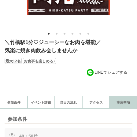
1
2
3
4
5
6
＼竹橋駅1分♡ジューシーなお肉を堪能／
気楽に焼き肉飲み会しませんか
最大12名
お食事も楽しめる♪
LINEでシェアする
参加条件
イベント詳細
当日の流れ
アクセス
注意事項
参加条件
40・50代