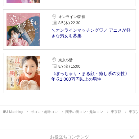
オンライン/新宿
8/6(木) 22:30
＼オンラインマッチング♡／ アニメが好
きな男女を募集
東京/5階
8/7(金) 15:00
《ぽっちゃり・まる顔・癒し系の女性》
年収1,000万円以上の男性
IBJ Matching
街コン・趣味コン
関東の街コン・趣味コン
東京都
東京(
お役立ちコンテンツ