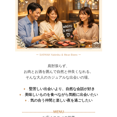
ー SAPANA Yakiniku & Meat Bistro ー
肩肘張らず、
お肉とお酒を囲んで自然と仲良くなれる。
そんな大人のカジュアルな出会いの場。
♦．
堅苦しい出会いより、自然な会話が好き
♦．
美味しいものを食べながら気軽に出会いたい
♦．
気の合う仲間と楽しい夜を過ごしたい
------------------------MENU------------------------