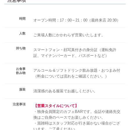
注意事項
時間
オープン時間：17：00～21：00（最終来店 20:30）
人数
ご来場人数にかかわらず営業いたします。
持ち物
スマートフォン・顔写真付きの身分証（運転免許
証、マイナンバーカード、パスポートなど）
お食事
アルコール＆ソフトドリンク飲み放題・おつまみ付
飲み物
（料金については流れをご確認ください。）
服装
清潔感のある服装でお越しください。
注意事項
【営業スタイルについて】
・独身会員限定のカフェBARです。会話や連絡先交
換はご自身のペースでお楽しみください。
・混雑時はスタッフ対応が行き届かない場合がござ
います。ご了承ください。