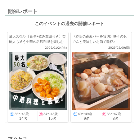
開催レポート
このイベントの過去の開催レポート
最大30名♡【食事+飲み放題付き】芸
《赤坂の高級バーを貸切》熱々のお
能人も通う中華の名店料理を楽しむ
でんと美味しいお酒で乾杯♪
会！
2026/01/24(土)
2025/02/09(日)
36〜45歳
34〜43歳
40〜49歳
38〜47歳
14名
15名
9名
8名