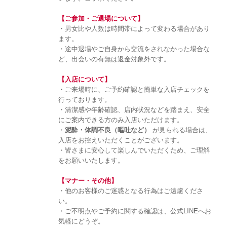
【ご参加・ご退場について】
・男女比や人数は時間帯によって変わる場合があり
ます。
・途中退場やご自身から交流をされなかった場合な
ど、出会いの有無は返金対象外です。
【入店について】
・ご来場時に、ご予約確認と簡単な入店チェックを
行っております。
・清潔感や年齢確認、店内状況などを踏まえ、安全
にご案内できる方のみ入店いただけます。
・
泥酔・体調不良（嘔吐など）
が見られる場合は、
入店をお控えいただくことがございます。
・皆さまに安心して楽しんでいただくため、ご理解
をお願いいたします。
【マナー・その他】
・他のお客様のご迷惑となる行為はご遠慮くださ
い。
・ご不明点やご予約に関する確認は、公式LINEへお
気軽にどうぞ。