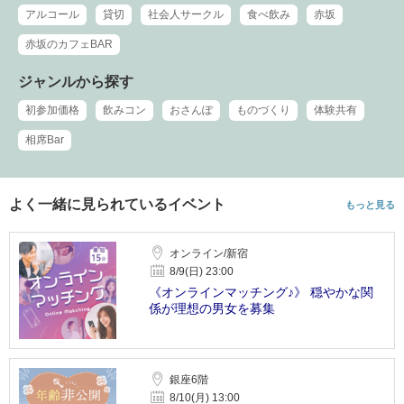
アルコール
貸切
社会人サークル
食べ飲み
赤坂
赤坂のカフェBAR
ジャンルから探す
初参加価格
飲みコン
おさんぽ
ものづくり
体験共有
相席Bar
よく一緒に見られているイベント
もっと見る
オンライン/新宿
8/9(日) 23:00
《オンラインマッチング♪》 穏やかな関
係が理想の男女を募集
銀座6階
8/10(月) 13:00