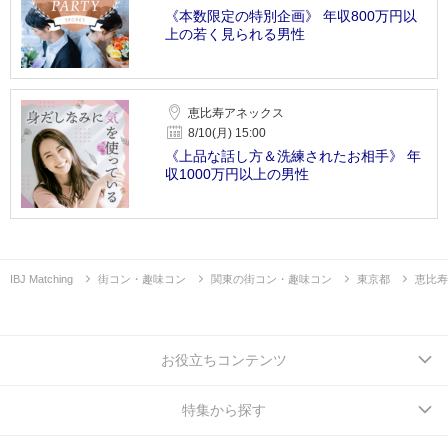
《本数限定の特別企画》 年収800万円以
上の若く見られる男性
恵比寿アネックス
8/10(月) 15:00
《上品な話し方＆洗練されたお相手》 年
収1000万円以上の男性
IBJ Matching
街コン・趣味コン
関東の街コン・趣味コン
東京都
恵比寿
お役立ちコンテンツ
特集から探す