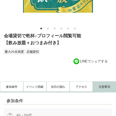
1
2
3
4
5
6
会場貸切で乾杯♪プロフィール閲覧可能
【飲み放題＋おつまみ付き】
最大20名程度
店舗貸切
LINEでシェアする
参加条件
イベント詳細
当日の流れ
アクセス
注意事項
参加条件
40・50代