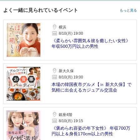
よく一緒に見られているイベント
もっと見る
横浜
8/10(月) 19:00
《柔らかい雰囲気＆彼を癒したい女性》
年収500万円以上の男性
新大久保
8/10(月) 19:00
本場の韓国夜市グルメ【㏌ 新大久保】で
気軽に出会えるカジュアル交流会
銀座4階
8/10(月) 19:15
《褒められ容姿の年下女性》 年収700万
円以上＆身長170cm以上の男性