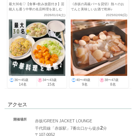
最大30名♡【食事+飲み放題付き】芸
《赤坂の高級バーを貸切》熱々のお
能人も通う中華の名店料理を楽しむ
でんと美味しいお酒で乾杯♪
会！
2026/01/24(土)
2025/02/09(日)
36〜45歳
34〜43歳
40〜49歳
38〜47歳
14名
15名
9名
8名
アクセス
開催場所
赤坂/GREEN JACKET LOUNGE
2
千代田線「赤坂駅」7番出口から徒歩
分
〒107-0052