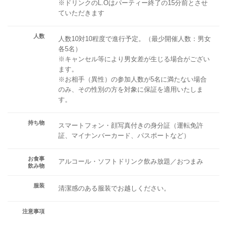
※ドリンクのL.Oはパーティー終了の15分前とさせ
ていただきます
人数
人数10対10程度で進行予定。（最少開催人数：男女
各5名）
※キャンセル等により男女差が生じる場合がござい
ます。
※お相手（異性）の参加人数が5名に満たない場合
のみ、その性別の方を対象に保証を適用いたしま
す。
持ち物
スマートフォン・顔写真付きの身分証（運転免許
証、マイナンバーカード、パスポートなど）
お食事
アルコール・ソフトドリンク飲み放題／おつまみ
飲み物
服装
清潔感のある服装でお越しください。
注意事項