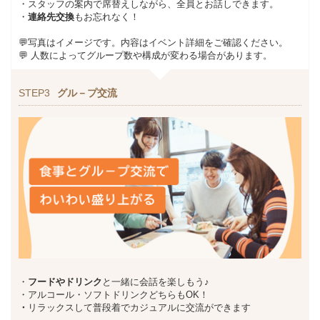
・スタッフの案内で席替えしながら、全員とお話しできます。
・
連絡先交換
もお忘れなく！
💬写真はイメージです。内容はイベント詳細をご確認ください。
💬 人数によってグループ数や構成が変わる場合があります。
STEP3
グル－プ交流
・
フードやドリンク
と一緒に会話を楽しもう♪
・アルコール・ソフトドリンクどちらもOK！
・
リラックスして普段着でカジュアルに交流ができます