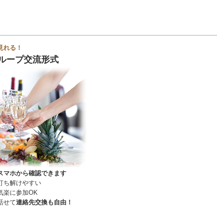
見れる！
ループ交流形式
スマホから確認できます
打ち解けやすい
気楽に参加OK
話せて
連絡先交換も自由！