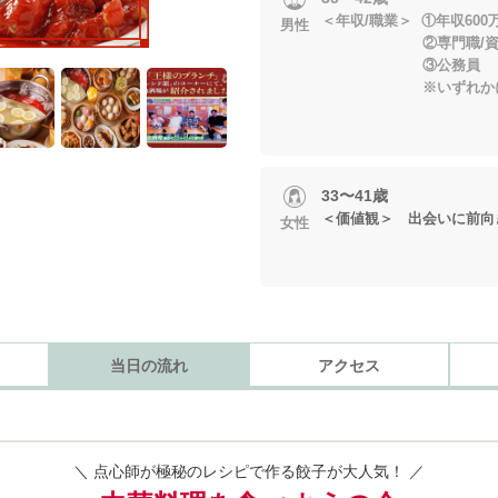
＜年収/職業＞ ①年収600
男性
②専門職/資格職
③公務員
※いずれかに当
33〜41歳
＜価値観＞ 出会いに前向
女性
当日の流れ
アクセス
＼ 点心師が極秘のレシピで作る餃子が大人気！ ／