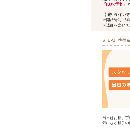
「
IBJで予約
」
【
迷いやすい方
※開始時刻に遅
※遅延を含む3
STEP2
準備
当日はお相手
プ
気になる相手の