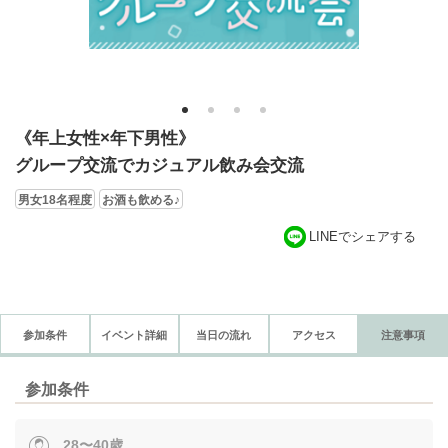
1
2
3
4
《年上女性×年下男性》
グループ交流でカジュアル飲み会交流
男女18名程度
お酒も飲める♪
LINEでシェアする
参加条件
イベント詳細
当日の流れ
アクセス
注意事項
参加条件
28〜40歳