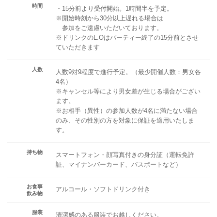
時間
・15分前より受付開始。1時間半を予定。
※開始時刻から30分以上遅れる場合は
参加をご遠慮いただいております。
※ドリンクのL.Oはパーティー終了の15分前とさせ
ていただきます
人数
人数9対9程度で進行予定。（最少開催人数：男女各
4名）
※キャンセル等により男女差が生じる場合がござい
ます。
※お相手（異性）の参加人数が4名に満たない場合
のみ、その性別の方を対象に保証を適用いたしま
す。
持ち物
スマートフォン・顔写真付きの身分証（運転免許
証、マイナンバーカード、パスポートなど）
お食事
アルコール・ソフトドリンク付き
飲み物
服装
清潔感のある服装でお越しください。