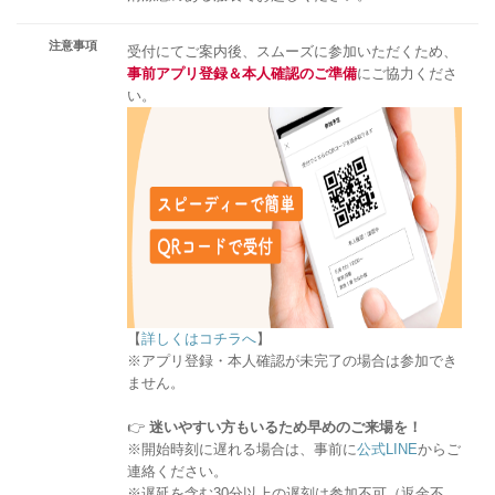
注意事項
受付にてご案内後、スムーズに参加いただくため、
事前アプリ登録＆本人確認のご準備
にご協力くださ
い。
【
詳しくはコチラへ
】
※アプリ登録・本人確認が未完了の場合は参加でき
ません。
👉
迷いやすい方もいるため早めのご来場を！
※開始時刻に遅れる場合は、事前に
公式LINE
からご
連絡ください。
※遅延を含む30分以上の遅刻は参加不可（返金不