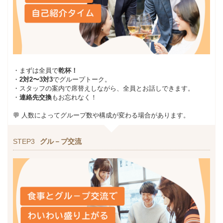
・まずは全員で
乾杯！
・
2対2〜3対3
でグループトーク。
・スタッフの案内で席替えしながら、全員とお話しできます。
・
連絡先交換
もお忘れなく！
💬 人数によってグループ数や構成が変わる場合があります。
STEP3
グル－プ交流