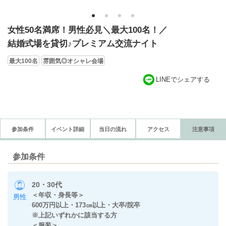
1
2
3
4
女性50名満席！男性必見＼最大100名！／
結婚式場を貸切♪プレミアム交流ナイト
最大100名
雰囲気◎オシャレ会場
LINEでシェアする
参加条件
イベント詳細
当日の流れ
アクセス
注意事項
参加条件
20・30代
＜年収・身長等＞
男性
600万円以上・173㎝以上・大卒/院卒
※上記いずれかに該当する方
＜服装＞