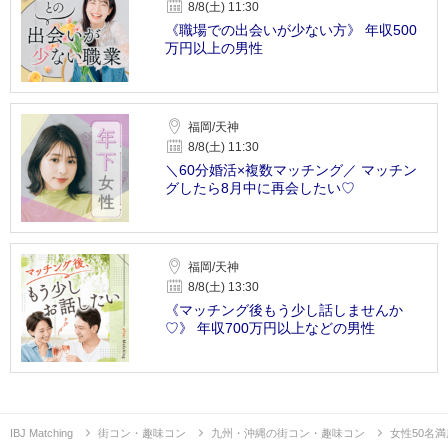
8/8(土) 11:30
《職場での出会いが少ない方》 年収500
万円以上の男性
福岡/天神
8/8(土) 11:30
＼60分婚活×複数マッチング／ マッチン
グしたら8月中に再会したい♡
福岡/天神
8/8(土) 13:30
《マッチング後もう少し話しませんか
♡》 年収700万円以上などの男性
IBJ Matching
街コン・趣味コン
九州・沖縄の街コン・趣味コン
女性50名