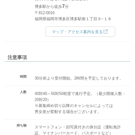
7
博多駅から徒歩
分
〒812-0016
福岡県福岡市博多区博多駅南１丁目９−１８
マップ・アクセス案内を見る
注意事項
時間
30分前より受付開始。2時間を予定しております。
人数
40対40～50対50程度で進行予定。（最少開催人数：
20対20）
※募集締め切り以降のキャンセルによっては
男女差が変動する場合がございます。
持ち物
スマートフォン・顔写真付きの身分証（運転免許
証、マイナンバーカード、パスポートなど）