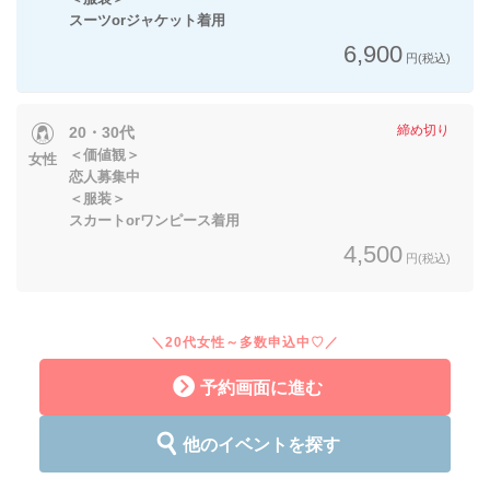
スーツorジャケット着用
6,900
円(税込)
締め切り
20・30代
＜価値観＞
女性
恋人募集中
＜服装＞
スカートorワンピース着用
4,500
円(税込)
＼20代女性～多数申込中♡／
予約画面に進む
他のイベントを探す