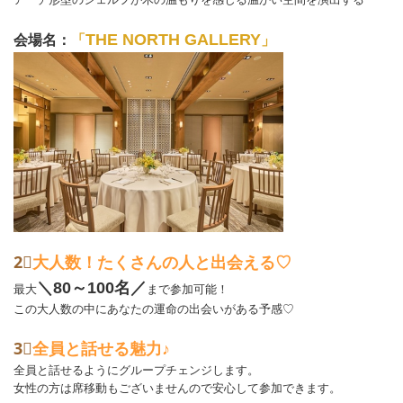
THE NORTH GALLERY
会場名：
「
」
2⃣
大人数！たくさんの人と出会える♡
＼80～100
名
／
最大
まで参加可能！
この大人数の中にあなたの運命の出会いがある予感♡
3⃣
全員と話せる魅力♪
全員と話せるようにグループチェンジします。
女性の方は席移動もございませんので安心して参加できます。