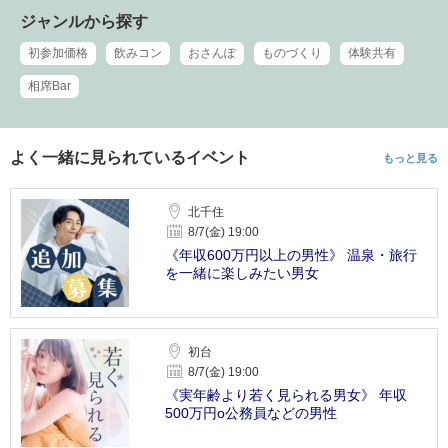
ジャンルから探す
初参加価格
飲みコン
おさんぽ
ものづくり
体験共有
相席Bar
よく一緒に見られているイベント
もっと見る
北千住
8/7(金) 19:00
《年収600万円以上の男性》 温泉・旅行
を一緒に楽しみたい男女
初台
8/7(金) 19:00
《実年齢より若く見られる男女》 年収
500万円o公務員などの男性