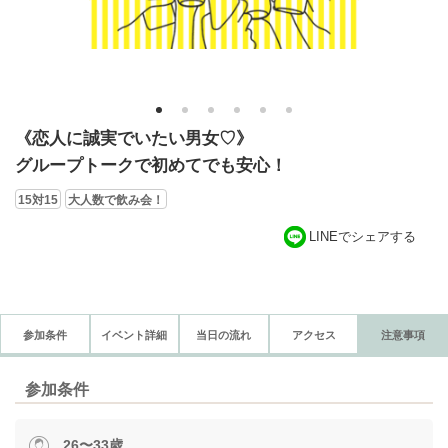
1
2
3
4
5
6
《恋人に誠実でいたい男女♡》
グループトークで初めてでも安心！
15対15
大人数で飲み会！
LINEでシェアする
参加条件
イベント詳細
当日の流れ
アクセス
注意事項
参加条件
26〜33歳