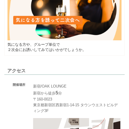
気になる方や、グループ単位で
２次会にお誘いしてみてはいかがでしょうか。
アクセス
開催場所
新宿/OAK LOUNGE
5
新宿から徒歩
分
〒160-0023
東京都新宿区西新宿1-14-15 タウンウエストビルデ
ィング3F