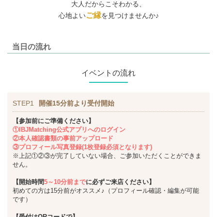
大人だからこそわかる、
ご縁
心地よい
を見つけませんか♪
当日の流れ
イベントの流れ
STEP1
開催15分前より受付開始
【参加前にご準備ください】
①IBJMatching公式アプリへのログイン
②本人確認書類の事前アップロード
③プロフィール写真登録(1枚登録必須となります)
※上記①②③が完了していない場合、ご参加いただくことができま
せん。
【開始時間
5～10分前まで
に必ずご来店ください】
初めての方は15分前がオススメ♪（プロフィール確認・編集が可能
です）
【受付はQRコードで】