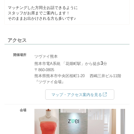
マッチングした方同士お話できるように
スタッフがお席までご案内します！
そのままお出かけされる方も多いです♪
アクセス
開催場所
ツヴァイ熊本
3
熊本市電A系統 「花畑町駅」から徒歩
分
〒860-0805
熊本県熊本市中央区桜町1-20 西嶋三井ビル11階
『ツヴァイ会場』
マップ・アクセス案内を見る
会場