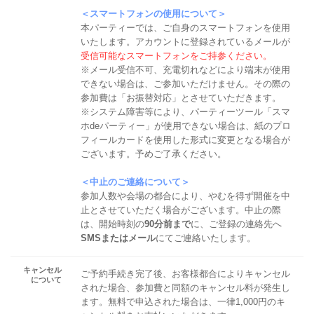
＜スマートフォンの使用について＞
本パーティーでは、ご自身のスマートフォンを使用
いたします。アカウントに登録されているメールが
受信可能なスマートフォンをご持参ください。
※メール受信不可、充電切れなどにより端末が使用
できない場合は、ご参加いただけません。その際の
参加費は「お振替対応」とさせていただきます。
※システム障害等により、パーティーツール「スマ
ホdeパーティー」が使用できない場合は、紙のプロ
フィールカードを使用した形式に変更となる場合が
ございます。予めご了承ください。
＜中止のご連絡について＞
参加人数や会場の都合により、やむを得ず開催を中
止とさせていただく場合がございます。中止の際
は、開始時刻の
90分前まで
に、ご登録の連絡先へ
SMSまたはメール
にてご連絡いたします。
キャンセル
ご予約手続き完了後、お客様都合によりキャンセル
について
された場合、参加費と同額のキャンセル料が発生し
ます。無料で申込された場合は、一律1,000円のキ