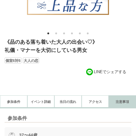
1
2
3
4
5
6
《品のある落ち着いた大人の出会い♡》
礼儀・マナーを大切にしている男女
個室6対6
大人の恋
LINEでシェアする
参加条件
イベント詳細
当日の流れ
アクセス
注意事項
参加条件
37〜44歳