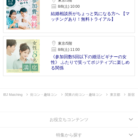
東京/5階
8/8(土) 10:00
結婚相談所がちょっと気になる方へ 【マ
ッチングあり！無料トライアル】
東京/5階
8/8(土) 11:00
《参加回数5回以下の婚活ビギナーの女
性》 ふたりで笑ってポジティブに楽しめ
る関係
IBJ Matching
街コン・趣味コン
関東の街コン・趣味コン
東京都
新宿
お役立ちコンテンツ
特集から探す