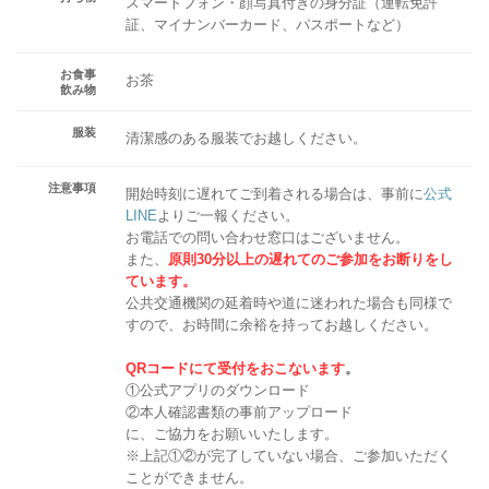
スマートフォン・顔写真付きの身分証（運転免許
証、マイナンバーカード、パスポートなど）
お食事
お茶
飲み物
服装
清潔感のある服装でお越しください。
注意事項
開始時刻に遅れてご到着される場合は、事前に
公式
LINE
よりご一報ください。
お電話での問い合わせ窓口はございません。
また、
原則30分以上の遅れてのご参加をお断りをし
ています。
公共交通機関の延着時や道に迷われた場合も同様で
すので、お時間に余裕を持ってお越しください。
QRコードにて受付をおこないます
。
①公式アプリのダウンロード
②本人確認書類の事前アップロード
に、ご協力をお願いいたします。
※上記①②が完了していない場合、ご参加いただく
ことができません。