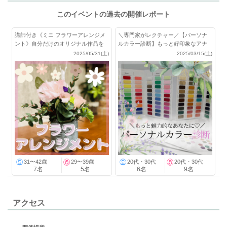
このイベントの過去の開催レポート
講師付き《ミニ フラワーアレンジメ
＼専門家がレクチャー／【パーソナ
ント》自分だけのオリジナル作品を
ルカラー診断】もっと好印象なアナ
作ろう
タになれる♪
2025/05/31(土)
2025/03/15(土)
31〜42歳
29〜39歳
20代・30代
20代・30代
7名
5名
6名
9名
アクセス