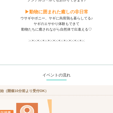
ノンアルコールでもお作りできます♪
▶動物に囲まれた癒しの非日常
ウサギやポニー、ヤギに烏骨鶏も暮らしてる♪
ヤギのエサやり体験もできて
動物たちに癒されながら自然体で出逢える♡
:-:+:-:+:-:+:-:+:-:+:-:+:-:+:-:+:-:+:-:+:-:
イベントの流れ
始（開催10分前より受付OK）