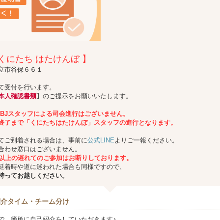
くにたち はたけんぼ 】
立市谷保６６１
て受付を行います。
本人確認書類
】のご提示をお願いいたします。
IBJスタッフによる司会進行はございません。
終了まで「くにたちはたけんぼ」スタッフの進行となります。
てご到着される場合は、事前に
公式LINE
よりご一報ください。
合わせ窓口はございません。
分以上の遅れてのご参加はお断りしております。
延着時や道に迷われた場合も同様ですので、
持ってお越しください。
紹介タイム・チーム分け
で、簡単に自己紹介をしていただきます♪