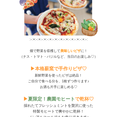
:-:+:-:+:-:+:-:+:-:+:-:+:-:+:-:+:-:+:-:+:-:
畑で野菜を収穫して
美味しいピザ
に！
（ナス・トマト・バジルなど、当日のお楽しみ♡）
▶本格薪窯で手作りピザ♡
新鮮野菜を使ったピザは絶品！
ご自分で食べる分を、1枚ずつ作ります♪
お酒も片手に楽しめる♡
▶
夏限定！農園モヒート
で乾杯♡
採れたてフレッシュミントを贅沢に使った
特製モヒートで爽やかに乾杯！