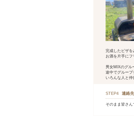
完成したピザを
お酒を片手にフ
男女MIXのグ
途中でグループ
いろんな人と仲
STEP4
連絡
そのまま皆さんで