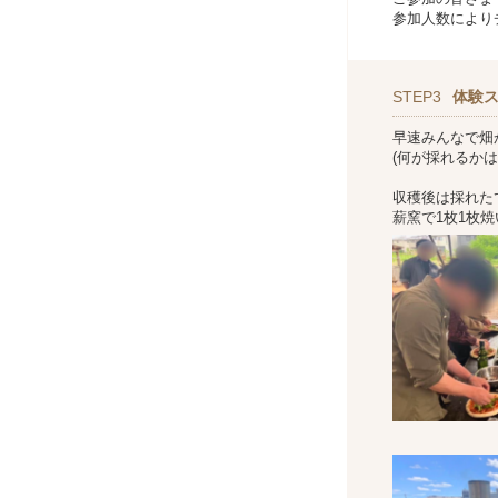
参加人数により
STEP3
体験
早速みんなで畑
(何が採れるか
収穫後は採れた
薪窯で1枚1枚