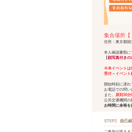
集合場所【
住所：東京都国
本人確認書類に
【
顔写真付きの
※本イベントは
受付～イベント
開始時刻に遅れ
お電話での問い
また、
原則30
公共交通機関の
お時間に余裕を
STEP2
自己
ご参加の皆さま