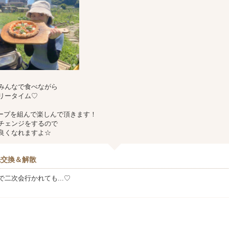
みんなで食べながら
リータイム♡
ループを組んで楽しんで頂きます！
チェンジをするので
良くなれますよ☆
先交換＆解散
二次会行かれても...♡