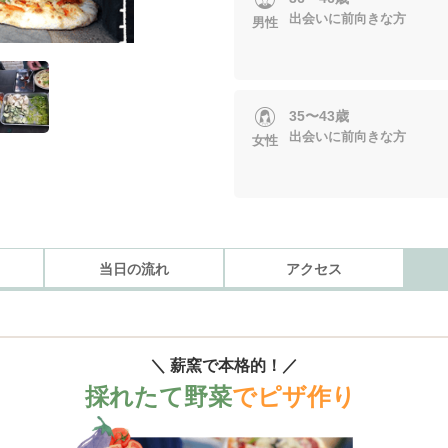
出会いに前向きな方
男性
35〜43歳
出会いに前向きな方
女性
当日の流れ
アクセス
＼ 薪窯で本格的！／
採れたて野菜
でピザ作り