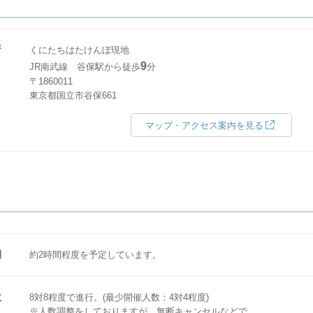
所
くにたちはたけんぼ現地
9
JR南武線 谷保駅から徒歩
分
〒1860011
東京都国立市谷保661
マップ・アクセス案内を見る
間
約2時間程度を予定しています。
数
8対8程度で進行。(最少開催人数：4対4程度)
※人数調整をしておりますが、無断キャンセルなどで