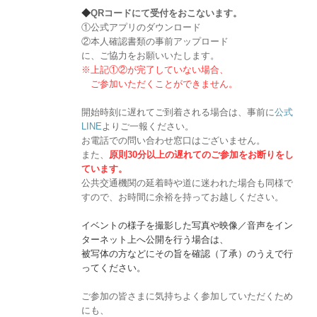
◆
QRコードにて受付をおこないます。
①公式アプリのダウンロード
②本人確認書類の事前アップロード
に、ご協力をお願いいたします。
※上記①②が完了していない場合、
ご参加いただくことができません。
開始時刻に遅れてご到着される場合は、事前に
公式
LINE
よりご一報ください。
お電話での問い合わせ窓口はございません。
また、
原則30分以上の遅れてのご参加をお断りをし
ています。
公共交通機関の延着時や道に迷われた場合も同様で
すので、お時間に余裕を持ってお越しください。
イベントの様子を撮影した写真や映像／音声をイン
ターネット上へ公開を行う場合は、
被写体の方などにその旨を確認（了承）のうえで行
ってください。
ご参加の皆さまに気持ちよく参加していただくため
にも、