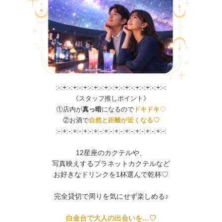
:-:+:-:+:-:+:-:+:-:+:-:+:-:+:-:+:-:+:-:+:-:
《スタッフ推しポイント》
①店内が
真っ暗
になるので
ドキドキ
♡
②お酒で
自然と距離が近くなる♡
:-:+:-:+:-:+:-:+:-:+:-:+:-:+:-:+:-:+:-:+:-:
12星座のカクテルや、
写真映えするプラネットカクテルなど
お好きなドリンクを1杯選んで乾杯♡
完全貸切で周りを気にせず楽しめる♪
白金台で大人の出会いを…♡