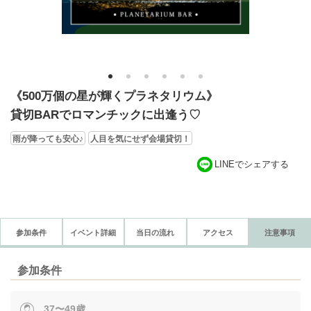
1
2
3
4
5
6
《500万個の星が輝くプラネタリウム》
貸切BARでロマンチックに出逢う♡
雨が降っても安心♪
人目を気にせず会場貸切！
LINEでシェアする
参加条件
イベント詳細
当日の流れ
アクセス
注意事項
参加条件
37〜49歳