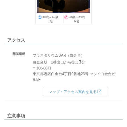
30歳～42歳
28歳～39歳
6名
6名
アクセス
開催場所
プラネタリウムBAR（白金台）
3
白金台駅 1番出口から徒歩
分
〒108-0071
東京都港区白金台4丁目9番地23号 ツツイ白金台ビ
ル5F
マップ・アクセス案内を見る
注意事項