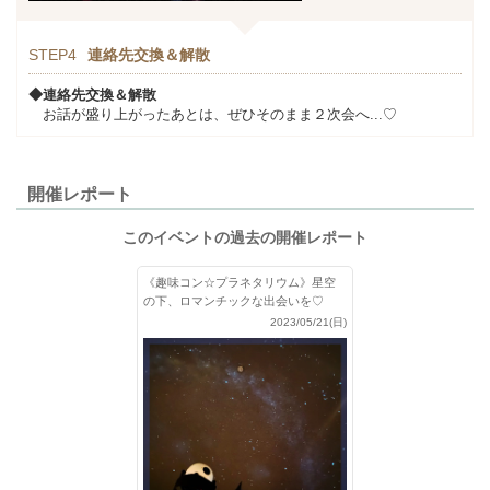
STEP4
連絡先交換＆解散
◆連絡先交換＆解散
お話が盛り上がったあとは、ぜひそのまま２次会へ...♡
開催レポート
このイベントの過去の開催レポート
《趣味コン☆プラネタリウム》星空
の下、ロマンチックな出会いを♡
2023/05/21(日)