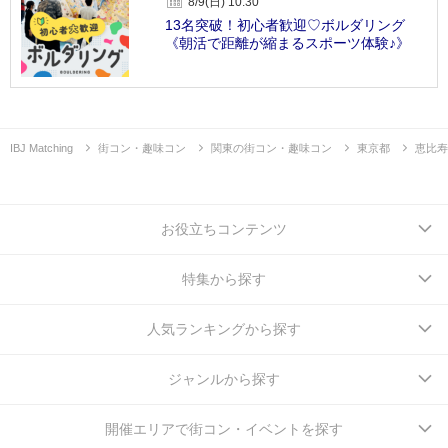
8/9(日) 10:30
13名突破！初心者歓迎♡ボルダリング
《朝活で距離が縮まるスポーツ体験♪》
IBJ Matching
街コン・趣味コン
関東の街コン・趣味コン
東京都
恵比寿
お役立ちコンテンツ
特集から探す
人気ランキングから探す
ジャンルから探す
開催エリアで街コン・イベントを探す