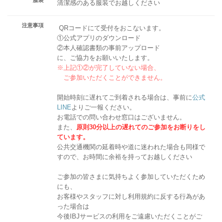
清潔感のある服装でお越しください
注意事項
QRコードにて受付をおこないます。
①公式アプリのダウンロード
②本人確認書類の事前アップロード
に、ご協力をお願いいたします。
※上記①②が完了していない場合、
ご参加いただくことができません。
開始時刻に遅れてご到着される場合は、事前に
公式
LINE
よりご一報ください。
お電話での問い合わせ窓口はございません。
また、
原則30分以上の遅れてのご参加をお断りをし
ています。
公共交通機関の延着時や道に迷われた場合も同様で
すので、お時間に余裕を持ってお越しください
ご参加の皆さまに気持ちよく参加していただくため
にも、
お客様やスタッフに対し利用規約に反する行為があ
った場合は
今後IBJサービスの利用をご遠慮いただくことがご