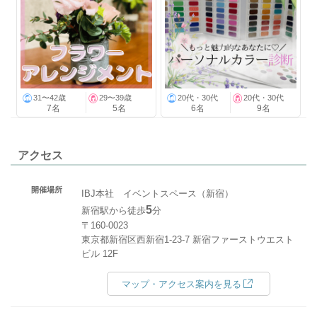
31〜42歳
29〜39歳
20代・30代
20代・30代
7名
5名
6名
9名
アクセス
開催場所
IBJ本社 イベントスペース（新宿）
5
新宿駅から徒歩
分
〒160-0023
東京都新宿区西新宿1-23-7 新宿ファーストウエスト
ビル 12F
マップ・アクセス案内を見る