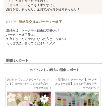
「〇〇が難しかったですね！」
「センスいい！とても上手ですね♪」
感想を言いあったり、全員でお写真を撮りあったり！
STEP6
連絡先交換＆パーティー終了
連絡先は、トーク中も自由に交換OK！
パーティー終了後は、
仲良くなった方や気になった方と二次会へ♪
＼＼ぜひ誘い合ってください！／／
開催レポート
このイベントの過去の開催レポート
講師付き《ミニ フラワーアレンジメ
＼専門家がレクチャー／【パーソナ
ント》自分だけのオリジナル作品を
ルカラー診断】もっと好印象なアナ
作ろう
タになれる♪
2025/05/31(土)
2025/03/15(土)