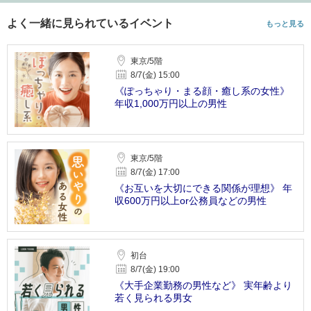
よく一緒に見られているイベント
もっと見る
東京/5階
8/7(金) 15:00
《ぽっちゃり・まる顔・癒し系の女性》
年収1,000万円以上の男性
東京/5階
8/7(金) 17:00
《お互いを大切にできる関係が理想》 年
収600万円以上or公務員などの男性
初台
8/7(金) 19:00
《大手企業勤務の男性など》 実年齢より
若く見られる男女