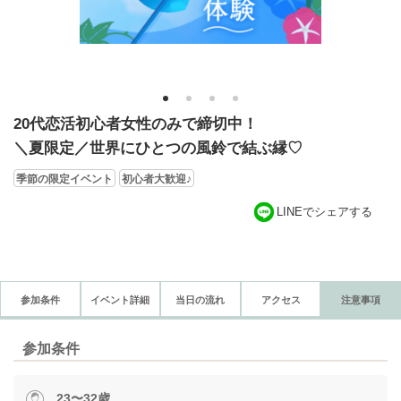
1
2
3
4
20代恋活初心者女性のみで締切中！
＼夏限定／世界にひとつの風鈴で結ぶ縁♡
季節の限定イベント
初心者大歓迎♪
LINEでシェアする
参加条件
イベント詳細
当日の流れ
アクセス
注意事項
参加条件
23〜32歳