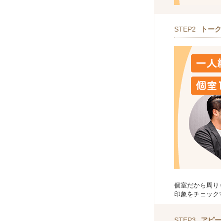
STEP2
トー
個室だから周り
印象をチェック
STEP3
アピ