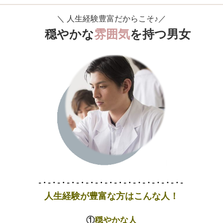
＼
人生経験豊富だからこそ♪
／
穏やかな
雰囲気
を持つ男女
人生経験が豊富な方はこんな人！
①
穏やかな人