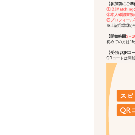
【参加前にご準
①IBJMatch
②本人確認書類
③プロフィール
※上記①②③が
【開始時間
5～
初めての方は1
【受付はQRコ
QRコードは開