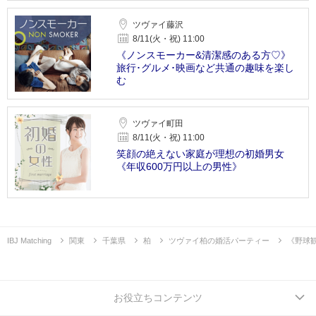
ツヴァイ藤沢
8/11(火・祝) 11:00
《ノンスモーカー&清潔感のある方♡》
旅行･グルメ･映画など共通の趣味を楽し
む
ツヴァイ町田
8/11(火・祝) 11:00
笑顔の絶えない家庭が理想の初婚男女
《年収600万円以上の男性》
IBJ Matching
関東
千葉県
柏
ツヴァイ柏の婚活パーティー
《野球
お役立ちコンテンツ