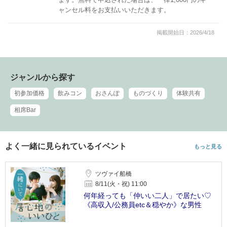
ャンセル料をお支払いいただきます。
掲載開始日：2026/4/18
ジャンルから探す
初参加価格
飲みコン
おさんぽ
ものづくり
体験共有
相席Bar
よく一緒に見られているイベント
もっと見る
ツヴァイ船橋
8/11(火・祝) 11:00
何年経っても「仲いい二人」で居たい♡
《高収入/公務員etc＆穏やか》な男性