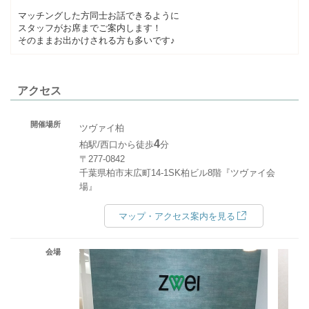
マッチングした方同士お話できるように
スタッフがお席までご案内します！
そのままお出かけされる方も多いです♪
アクセス
開催場所
ツヴァイ柏
4
柏駅/西口から徒歩
分
〒277-0842
千葉県柏市末広町14-1SK柏ビル8階『ツヴァイ会
場』
マップ・アクセス案内を見る
会場