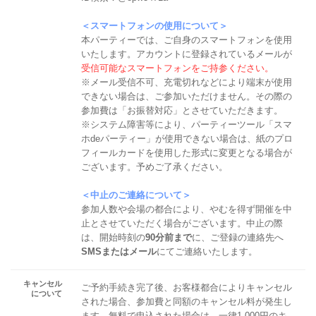
＜スマートフォンの使用について＞
本パーティーでは、ご自身のスマートフォンを使用
いたします。アカウントに登録されているメールが
受信可能なスマートフォンをご持参ください。
※メール受信不可、充電切れなどにより端末が使用
できない場合は、ご参加いただけません。その際の
参加費は「お振替対応」とさせていただきます。
※システム障害等により、パーティーツール「スマ
ホdeパーティー」が使用できない場合は、紙のプロ
フィールカードを使用した形式に変更となる場合が
ございます。予めご了承ください。
＜中止のご連絡について＞
参加人数や会場の都合により、やむを得ず開催を中
止とさせていただく場合がございます。中止の際
は、開始時刻の
90分前まで
に、ご登録の連絡先へ
SMSまたはメール
にてご連絡いたします。
キャンセル
ご予約手続き完了後、お客様都合によりキャンセル
について
された場合、参加費と同額のキャンセル料が発生し
ます。無料で申込された場合は、一律1,000円のキ