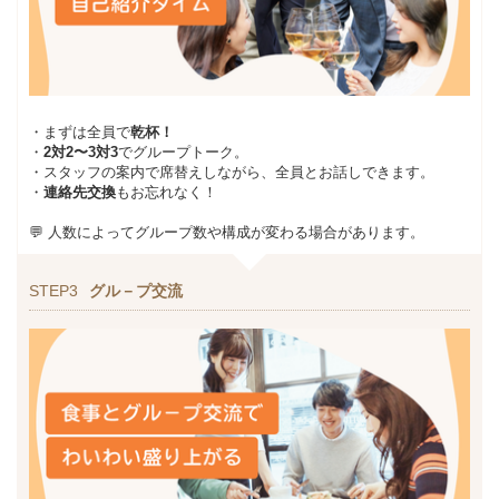
・まずは全員で
乾杯！
・
2対2〜3対3
でグループトーク。
・スタッフの案内で席替えしながら、全員とお話しできます。
・
連絡先交換
もお忘れなく！
💬 人数によってグループ数や構成が変わる場合があります。
STEP3
グル－プ交流