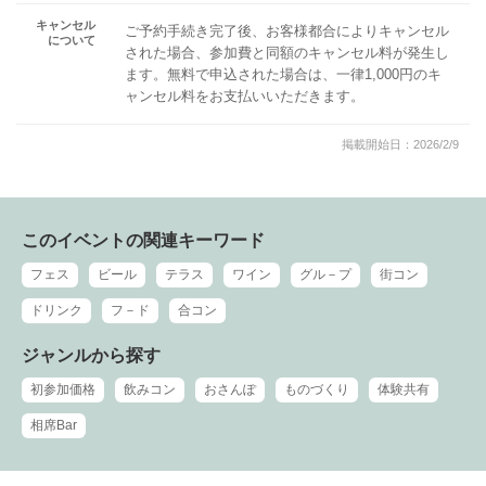
キャンセル
ご予約手続き完了後、お客様都合によりキャンセル
について
された場合、参加費と同額のキャンセル料が発生し
ます。無料で申込された場合は、一律1,000円のキ
ャンセル料をお支払いいただきます。
掲載開始日：2026/2/9
このイベントの関連キーワード
フェス
ビール
テラス
ワイン
グル－プ
街コン
ドリンク
フ－ド
合コン
ジャンルから探す
初参加価格
飲みコン
おさんぽ
ものづくり
体験共有
相席Bar