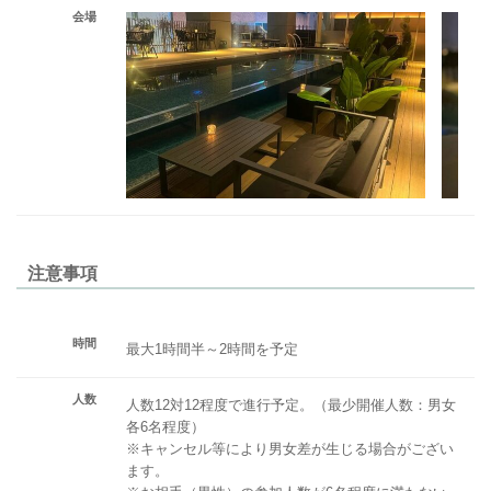
会場
注意事項
時間
最大1時間半～2時間を予定
人数
人数12対12程度で進行予定。（最少開催人数：男女
各6名程度）
※キャンセル等により男女差が生じる場合がござい
ます。