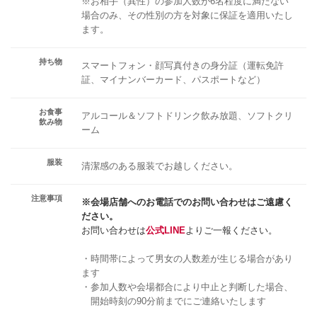
※お相手（異性）の参加人数が6名程度に満たない
場合のみ、その性別の方を対象に保証を適用いたし
ます。
持ち物
スマートフォン・顔写真付きの身分証（運転免許
証、マイナンバーカード、パスポートなど）
お食事
アルコール＆ソフトドリンク飲み放題、ソフトクリ
飲み物
ーム
服装
清潔感のある服装でお越しください。
注意事項
※会場店舗へのお電話でのお問い合わせはご遠慮く
ださい。
お問い合わせは
公式LINE
よりご一報ください。
・時間帯によって男女の人数差が生じる場合があり
ます
・参加人数や会場都合により中止と判断した場合、
開始時刻の90分前までにご連絡いたします