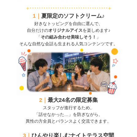
1｜
夏限定のソフトクリーム♪
好きなトッピングを自由に選んで、
自分だけの
オリジナルアイス
を楽しめます♪
「
その組み合わせ美味しそう！
」
そんな自然な会話も生まれる人気コンテンツです。
2｜
最大24名の限定募集
スタッフが進行するため、
「話せなかった…」を防ぎながら、
異性の方全員とバランスよく交流できます。
3｜
ひんやり楽しむナイトテラス空間