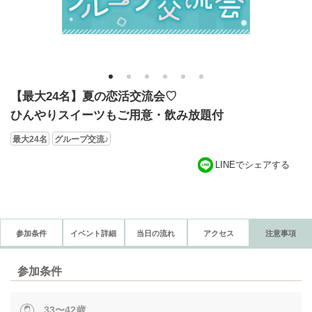
1
2
3
4
5
6
【最大24名】夏の恋活交流会♡
ひんやりスイーツもご用意・飲み放題付
最大24名
グループ交流♪
LINEでシェアする
参加条件
イベント詳細
当日の流れ
アクセス
注意事項
参加条件
33〜42歳