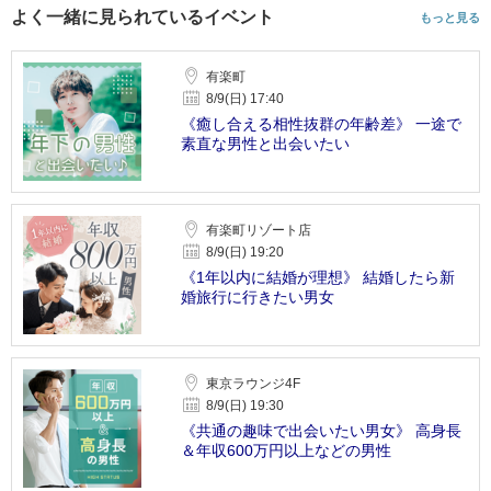
よく一緒に見られているイベント
もっと見る
有楽町
8/9(日) 17:40
《癒し合える相性抜群の年齢差》 一途で
素直な男性と出会いたい
有楽町リゾート店
8/9(日) 19:20
《1年以内に結婚が理想》 結婚したら新
婚旅行に行きたい男女
東京ラウンジ4F
8/9(日) 19:30
《共通の趣味で出会いたい男女》 高身長
＆年収600万円以上などの男性