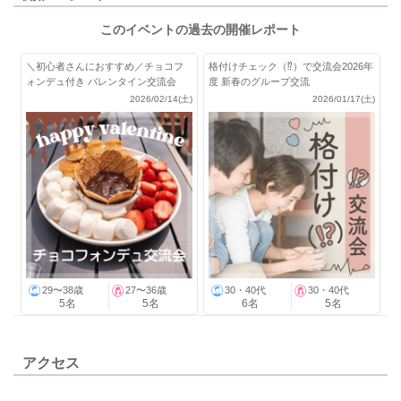
このイベントの過去の開催レポート
＼初心者さんにおすすめ／チョコフ
格付けチェック（⁉）で交流会2026年
ォンデュ付き バレンタイン交流会
度 新春のグループ交流
2026/02/14(土)
2026/01/17(土)
29〜38歳
27〜36歳
30・40代
30・40代
5名
5名
6名
5名
アクセス