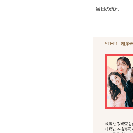
当日の流れ
STEP1
相席
厳選なる審査を
相席と本格寿司