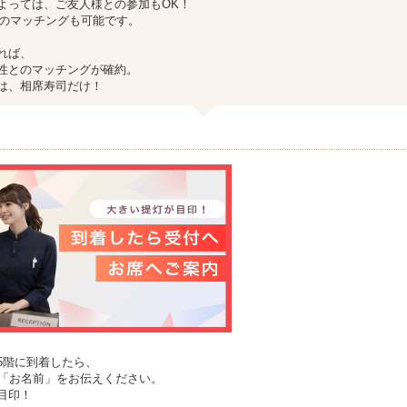
よっては、ご友人様との参加もOK！
でのマッチングも可能です。
れば、
性とのマッチングが確約。
は、相席寿司だけ！
5階に到着したら、
付で「お名前」をお伝えください。
目印！