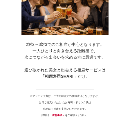
2対2～3対3でのご相席が中心となります。
一人ひとりと向き合える距離感で、
次につながる出会いを求める方に最適です。
選び抜かれた美女と出会える
相席サービスは
「相席寿司SHARI」
だけ。
────────────────────
※マッチング費は、ご予約時点での事前決済となりますが、
当日ご注文いただいたお寿司・ドリンク代は
現地にて別途お支払いいただきます。
詳細は
「注意事項」
をご確認ください。