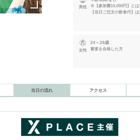
※【参加費10,000円】と
男性
【当日ご注文の飲食代】は
24～28歳
審査を合格した方
女性
当日の流れ
アクセス