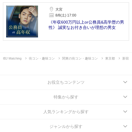
大宮
8/8(土) 17:00
《年収600万円以上or公務員&高学歴の男
性》 誠実なお付き合いが理想の男女
IBJ Matching
街コン・趣味コン
関東の街コン・趣味コン
東京都
新宿
お役立ちコンテンツ
特集から探す
人気ランキングから探す
ジャンルから探す