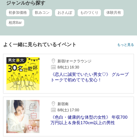
ジャンルから探す
初参加価格
飲みコン
おさんぽ
ものづくり
体験共有
相席Bar
よく一緒に見られているイベント
もっと見る
新宿/オークラウンジ
8/8(土) 16:30
《恋人に誠実でいたい男女♡》 グループ
トークで初めてでも安心！
新宿南
8/8(土) 17:00
《色白・健康的な体型の女性》 年収700
万円以上＆身長170cm以上の男性