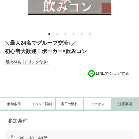
1
2
3
4
5
6
＼最大24名でグループ交流♪／
初心者大歓迎！ポーカー×飲みコン
最大24名
ドリンク付き♪
LINEでシェアする
参加条件
イベント詳細
当日の流れ
アクセス
注意事項
参加条件
20・30・40代