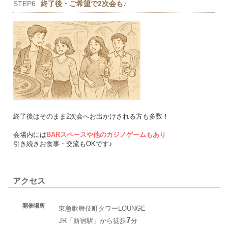
STEP6
終了後・ご希望で2次会も♪
終了後はそのまま2次会へお出かけされる方も多数！
会場内には
BARスペースや他のカジノゲームもあり
引き続きお食事・交流もOKです♪
アクセス
開催場所
東急歌舞伎町タワーLOUNGE
7
JR「新宿駅」から徒歩
分