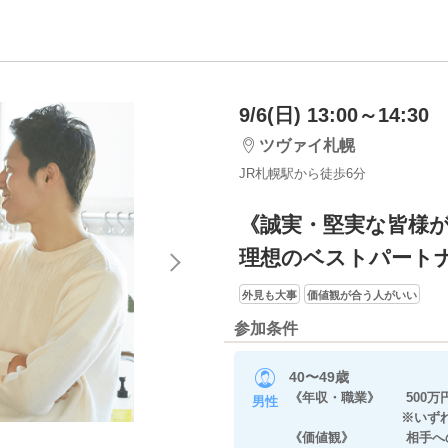
9/6(日) 13:00～14:30
ツヴァイ札幌
JR札幌駅から徒歩6分
《誠実・堅実な皆様
理想のベストパート
外見も大事
価値観が合う人がいい
参加条件
40〜49歳
《年収・職業》 500万円
男性
※いずれかに当
《価値観》 相手への