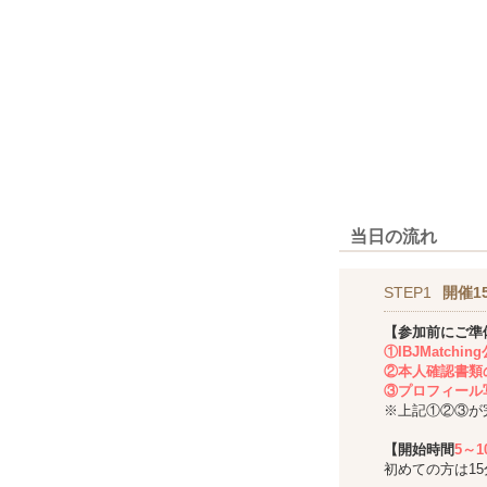
当日の流れ
STEP1
開催1
【参加前にご準
①IBJMatch
②本人確認書類
③プロフィール
※上記①②③が
【開始時間
5～
初めての方は1