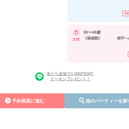
50
38〜49歳
《価値観》 相手への
女性
友だち追加で1,000円OFF
クーポンプレゼント！
予約画面に進む
他のパーティーを探