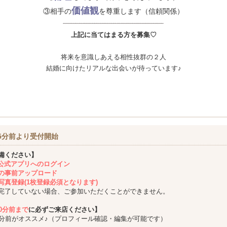
価値観
③相手の
を尊重します（信頼関係）
上記に当てはまる方を募集♡
将来を意識しあえる相性抜群の２人
結婚に向けたリアルな出会いが待っています♪
5分前より受付開始
備ください】
ing公式アプリへのログイン
の事前アップロード
写真登録(1枚登録必須となります)
完了していない場合、ご参加いただくことができません。
10分前まで
に必ずご来店ください】
5分前がオススメ♪（プロフィール確認・編集が可能です）