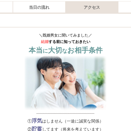
当日の流れ
アクセス
＼既婚男女に聞いてみました／
結婚
する前に知っておきたい
本当
大切
お相手条件
に
な
浮気
①
はしません（一途に誠実な関係）
貯蓄
②
してます（将来を考えています）