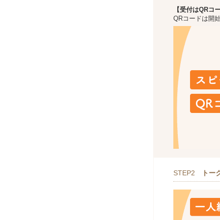
【受付はQRコ
QRコードは開
STEP2
トー