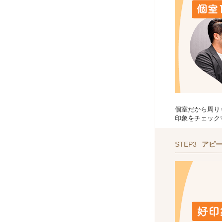
個室だから周り
印象をチェック
STEP3
アピ