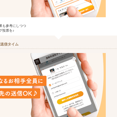
果も参考にしつつ
グ投票を♪
先送信タイム