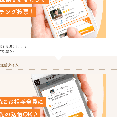
果も参考にしつつ
グ投票を♪
先送信タイム