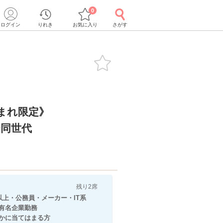
0
ログイン
りれき
お気に入り
さがす
生まれ限定》
♥同世代
残り2席
以上・公務員・メーカー・IT系
企業勤務
てはまる方