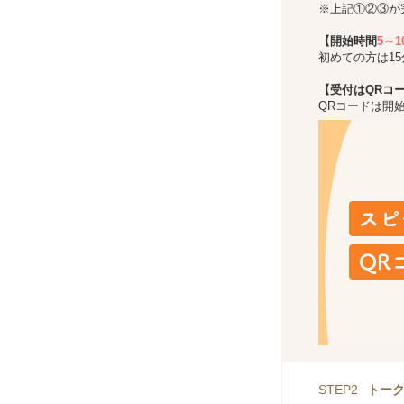
※上記①②③が
【開始時間
5～
初めての方は1
【受付はQRコ
QRコードは開
STEP2
トー