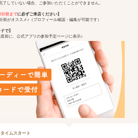
完了していない場合、ご参加いただくことができません。
10分前まで
に必ずご来店ください】
5分前がオススメ♪（プロフィール確認・編集が可能です）
ードで】
始直前に、公式アプリの参加予定ページに表示♪
クタイムスタート