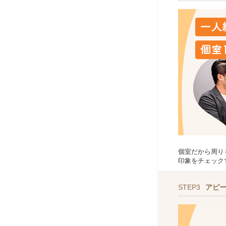
個室だから周り
印象をチェック
STEP3
アピ