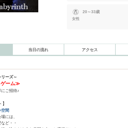
20～33歳
女性
当日の流れ
アクセス
シリーズ～
出ゲーム≫
にご招待♪
ト】
い空間
会場には、
壁など・・