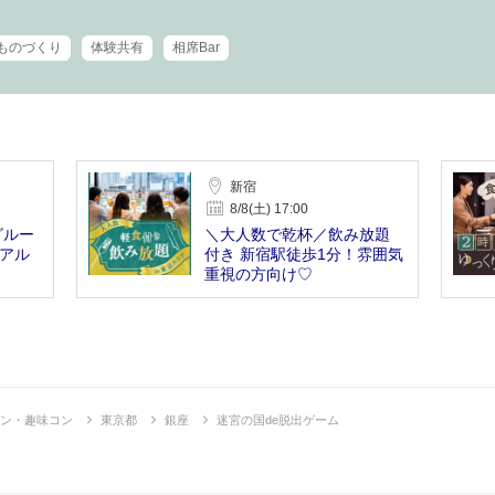
ものづくり
体験共有
相席Bar
新宿
8/8(土) 17:00
グルー
＼大人数で乾杯／飲み放題
＆アル
付き 新宿駅徒歩1分！雰囲気
重視の方向け♡
ン・趣味コン
東京都
銀座
迷宮の国de脱出ゲーム