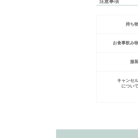
注意事項
持ち
お食事
飲み
服
キャンセ
につい