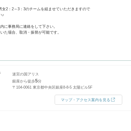
女2：2～3：3のチームを組ませていただきますので
い♪
以内に事務局に連絡をして下さい。
いた場合、取消・振替が可能です。
所
迷宮の国アリス
5
銀座から徒歩
分
〒104-0061 東京都中央区銀座8-8-5 太陽ビル5F
マップ・アクセス案内を見る