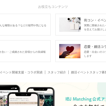
お役立ちコンテンツ
街コン・イベ
んな種類がある？などの疑問や気になる
実際に開催された
を交えてお届けし
恋愛・婚活コ
い、お付き合い・ご成婚された皆様からの良縁報
恋愛・出会いのコ
します
イベント開催支援・コラボ実績
スタッフ紹介
婚活イベントスタッフ募