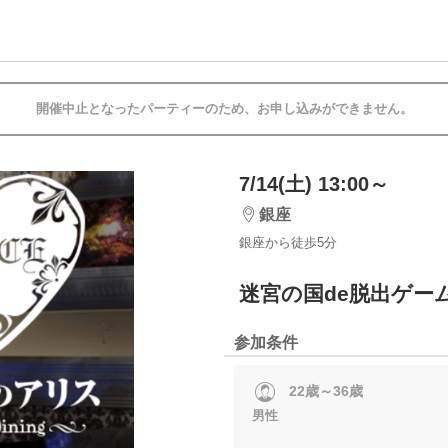
開催中止となったパーティーのため、お申し込みができません。
7/14(土) 13:00～
銀座
銀座から徒歩5分
迷宮の国de脱出ゲー
参加条件
22歳～36歳
男性