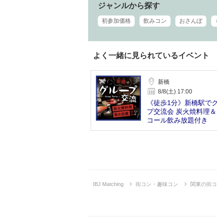
ジャンルから探す
初参加価格
飲みコン
おさんぽ
よく一緒に見られているイベント
新橋
8/8(土) 17:00
《徒歩1分》新橋駅で
プ交流会 炭火焼料理
コール飲み放題付き
IBJ Matching
街コン・趣味コン
関東の街コ