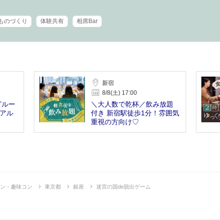
ものづくり
体験共有
相席Bar
新宿
8/8(土) 17:00
グルー
＼大人数で乾杯／飲み放題
＆アル
付き 新宿駅徒歩1分！雰囲気
重視の方向け♡
ン・趣味コン
東京都
銀座
迷宮の国de脱出ゲーム