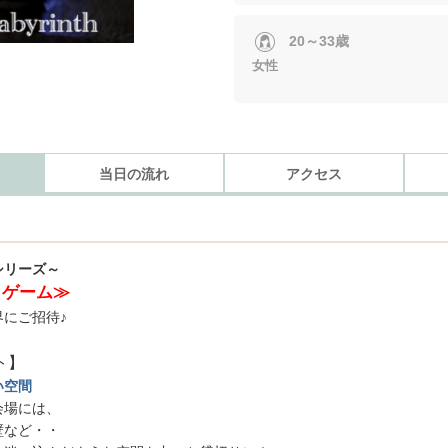
20～33歳
女性
当日の流れ
アクセス
シリーズ～
出ゲーム≫
にご招待♪
ト】
い空間
会場には、
壁など・・