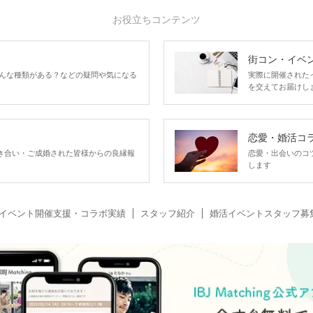
お役立ちコンテンツ
街コン・イベ
んな種類がある？などの疑問や気になる
実際に開催された
を交えてお届けし
恋愛・婚活コ
い、お付き合い・ご成婚された皆様からの良縁報
恋愛・出会いのコ
します
イベント開催支援・コラボ実績
スタッフ紹介
婚活イベントスタッフ募