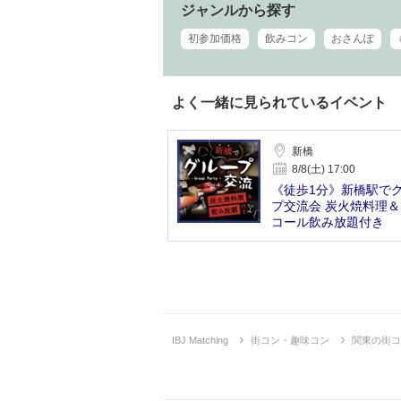
ジャンルから探す
初参加価格
飲みコン
おさんぽ
よく一緒に見られているイベント
新橋
8/8(土) 17:00
《徒歩1分》新橋駅で
プ交流会 炭火焼料理
コール飲み放題付き
IBJ Matching
街コン・趣味コン
関東の街コ