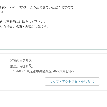
女2：2～3：3のチームを組ませていただきますので
い♪
以内に事務局に連絡をして下さい。
いた場合、取消・振替が可能です。
所
迷宮の国アリス
5
銀座から徒歩
分
〒104-0061 東京都中央区銀座8-8-5 太陽ビル5F
マップ・アクセス案内を見る