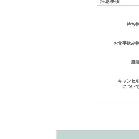
注意事項
持ち
お食事
飲み
服
キャンセ
につい