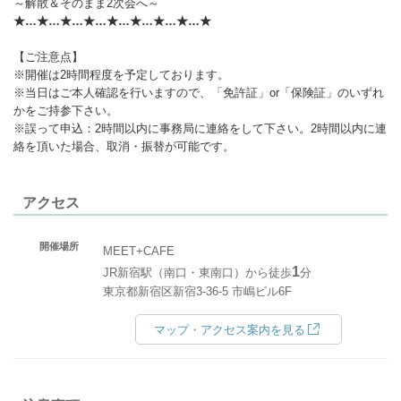
～解散＆そのまま2次会へ～
★…★…★…★…★…★…★…★…★
【ご注意点】
※開催は2時間程度を予定しております。
※当日はご本人確認を行いますので、「免許証」or「保険証」のいずれ
かをご持参下さい。
※誤って申込：2時間以内に事務局に連絡をして下さい。2時間以内に連
絡を頂いた場合、取消・振替が可能です。
アクセス
開催場所
MEET+CAFE
1
JR新宿駅（南口・東南口）から徒歩
分
東京都新宿区新宿3-36-5 市嶋ビル6F
マップ・アクセス案内を見る