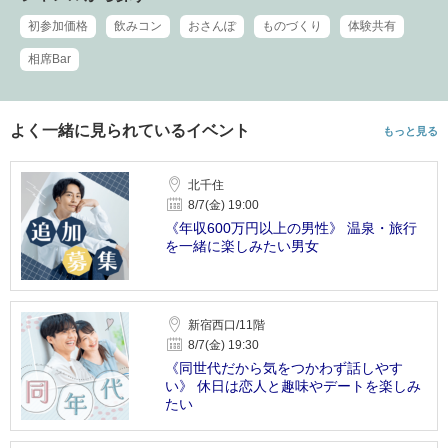
初参加価格
飲みコン
おさんぽ
ものづくり
体験共有
相席Bar
よく一緒に見られているイベント
もっと見る
北千住
8/7(金) 19:00
《年収600万円以上の男性》 温泉・旅行
を一緒に楽しみたい男女
新宿西口/11階
8/7(金) 19:30
《同世代だから気をつかわず話しやす
い》 休日は恋人と趣味やデートを楽しみ
たい