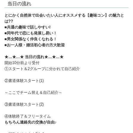
当日の流れ
とにかく自然体で出会いたい人にオススメする【趣味コン】の魅力と
は??
■共通の趣味で話しやすい!
■同年代で恋にも発展し易い！
■男女関係なく仲良くなれる！
■お一人様・婚活初心者の方大歓迎
★…★…★ 当日の流れ★…★…★
開始10分前より受付
①スタート＆2グループに分かれて自己紹介
②書道体験スタート(1)
～ここでチーム替え＆自己紹介～
③書道体験スタート(2)
④体験終了＆フリータイム
もちろん連絡先の交換が自由♪