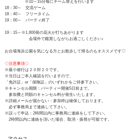
※10～15分毎にチーム替えを行います
18：30～ 交流ゲーム
18：40～ フリータイム
19：00～ パーティ終了
19：15～※1,800発の花火が打ちあがります
会場外で鑑賞しながらお過ごしください♪
お台場海浜公園を気になる方とお散歩して帰るのもオススメです♡
◇注意事項◇
※最小催行は２０対２０です。
※当日はご本人確認を行いますので、
「免許証」or「保険証」のいずれかをご持参下さい。
※キャンセル期限：パーティー開催5日前まで。
参加費と同額のキャンセル料が発生いたします。
※詳細メールが届かない：参加枠は確保しております。
必ず事務局まで連絡して下さい。
※誤って申込：2時間以内に事務局に連絡をして下さい。
2時間以内に連絡を頂いた場合、取消・振替が可能です。
アクセス