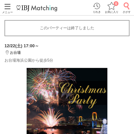
0
りれき
お気に入り
さがす
メニュー
このパーティーは終了しました
12/22(土) 17:00～
お台場
お台場海浜公園から徒歩5分