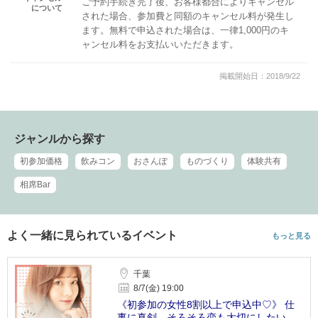
ご予約手続き完了後、お客様都合によりキャンセル
について
された場合、参加費と同額のキャンセル料が発生し
ます。無料で申込された場合は、一律1,000円のキ
ャンセル料をお支払いいただきます。
掲載開始日：2018/9/22
ジャンルから探す
初参加価格
飲みコン
おさんぽ
ものづくり
体験共有
相席Bar
よく一緒に見られているイベント
もっと見る
千葉
8/7(金) 19:00
《初参加の女性8割以上で申込中♡》 仕
事に真剣、そろそろ恋も大切にしたい