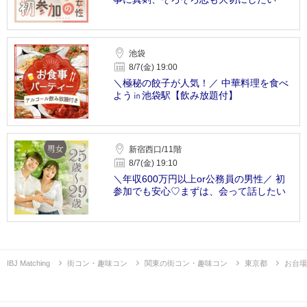
池袋
8/7(金) 19:00
＼極秘の餃子が人気！／ 中華料理を食べ
よう㏌池袋駅【飲み放題付】
新宿西口/11階
8/7(金) 19:10
＼年収600万円以上or公務員の男性／ 初
参加でも安心♡まずは、会って話したい
IBJ Matching
街コン・趣味コン
関東の街コン・趣味コン
東京都
お台場