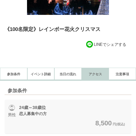
《100名限定》レインボー花火クリスマス
LINEでシェアする
参加条件
イベント詳細
当日の流れ
アクセス
注意事項
参加条件
24歳～38歳位
恋人募集中の方
男性
8,500
円(税込)