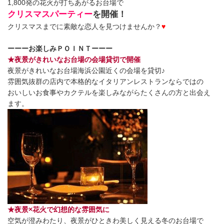
1,800発の花火が打ちあがるお台場で
クリスマスパーティー
を開催！
クリスマスまでに素敵な恋人を見つけませんか？
♥
ーーーお楽しみＰＯＩＮＴーーー
★夜景がきれいなお台場の会場貸切で開催
夜景がきれいなお台場海浜公園近くの会場を貸切♪
雰囲気抜群の店内で本格的なイタリアンレストランならではの
おいしいお食事やカクテルを楽しみながらたくさんの方と出会え
ます。
★夜景×花火で幻想的な雰囲気に
空気が澄みわたり、夜景がひときわ美しく見える冬のお台場で