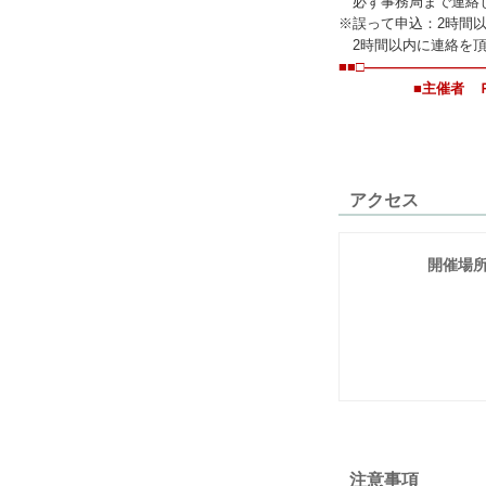
必ず事務局まで連絡
※誤って申込：2時間
2時間以内に連絡を頂
■■□――――――――
■主催者 ＰＡＲ
アクセス
開催場
注意事項