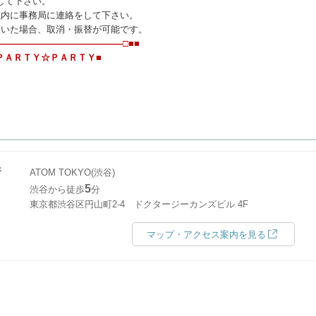
して下さい。
以内に事務局に連絡をして下さい。
いた場合、取消・振替が可能です。
――――――――――――――□■■
ＴＹ☆ＰＡＲＴＹ■
所
ATOM TOKYO(渋谷)
5
渋谷から徒歩
分
東京都渋谷区円山町2-4 ドクタージーカンズビル 4F
マップ・アクセス案内を見る