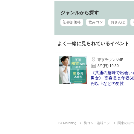
ジャンルから探す
初参加価格
飲みコン
おさんぽ
よく一緒に見られているイベント
東京ラウンジ4F
8/9(日) 19:30
《共通の趣味で出会い
男女》 高身長＆年収60
円以上などの男性
IBJ Matching
街コン・趣味コン
関東の街コ