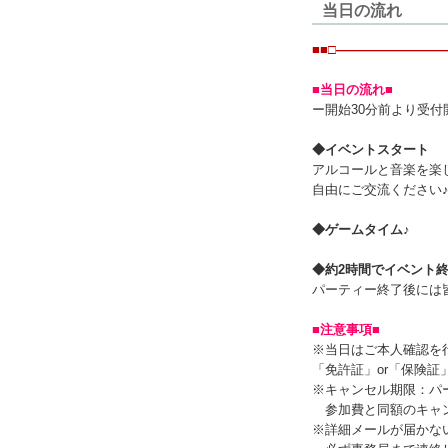
当日の流れ
■■□――――――――
■当日の流れ■
ー開始30分前より受付
◆イベントスタート
アルコールと音楽を楽
自由にご交流ください
◆ゲームタイム
♪
◆約2時間でイベント
パーティー終了後には
■注意事項■
※当日はご本人確認を
「免許証」or「保険
※キャンセル期限：パ
参加費と同額のキャン
※詳細メールが届かな