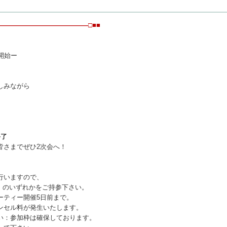
――――――――――――――□■■
開始ー
しみながら
♪
終了
皆さまでぜひ2次会へ！
行いますので、
証」のいずれかをご持参下さい。
ーティー開催5日前まで。
セル料が発生いたします。
い：参加枠は確保しております。