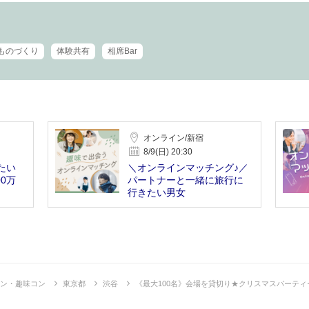
ものづくり
体験共有
相席Bar
オンライン/新宿
8/9(日) 20:30
たい
＼オンラインマッチング♪／
0万
パートナーと一緒に旅行に
行きたい男女
ン・趣味コン
東京都
渋谷
《最大100名》会場を貸切り★クリスマスパーティ