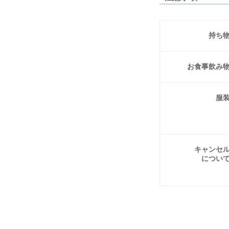
持ち
お食事
飲み
服
キャンセ
につい