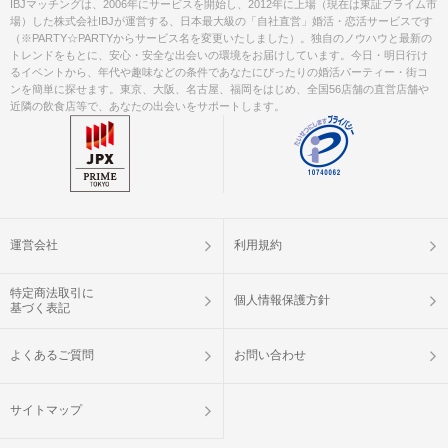
IBJマッチングは、2006年にサービスを開始し、2012年に上場（現在は東証プライム市
場）した株式会社IBJが運営する、日本最大級の「自社直営」婚活・恋活サービスです
（※PARTY☆PARTYからサービス名を変更いたしました）。独自のノウハウと最新の
トレンドをもとに、安心・安全な出会いの環境をお届けしています。今日・明日行け
るイベントから、年代や趣味などの条件であなたにぴったりの婚活パーティー・街コ
ンを簡単に探せます。東京、大阪、名古屋、福岡をはじめ、全国56店舗の直営店舗や
近隣の飲食店等で、あなたの出会いをサポートします。
運営会社
利用規約
特定商法取引に
個人情報保護方針
基づく表記
よくあるご質問
お問い合わせ
サイトマップ