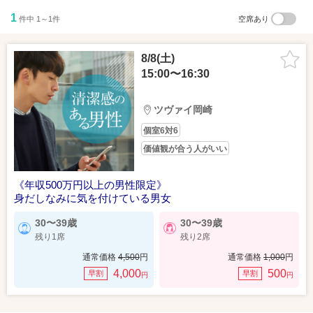
1
件中 1～1件
空席あり
8/8(土)
15:00〜16:30
ツヴァイ岡崎
個室6対6
価値観が合う人がいい
《年収500万円以上の男性限定》
身だしなみに気を付けている男女
30〜39歳
30〜39歳
残り1席
残り2席
通常価格
4,500
円
通常価格
1,000
円
4,000
500
早割
早割
円
円