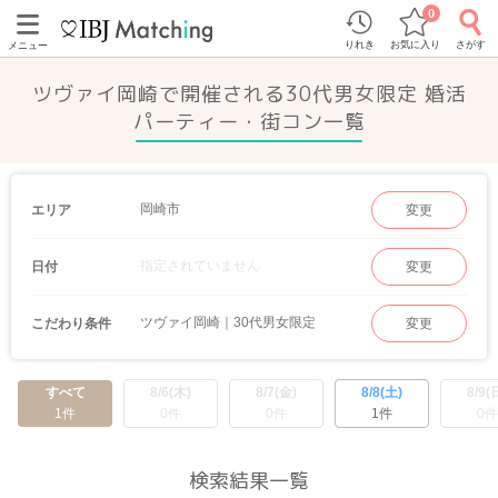
0
りれき
お気に入り
さがす
メニュー
ツヴァイ岡崎で開催される30代男女限定 婚活
パーティー・街コン一覧
岡崎市
エリア
変更
指定されていません
日付
変更
ツヴァイ岡崎｜30代男女限定
こだわり条件
変更
すべて
8/6(木)
8/7(金)
8/8(土)
8/9(
1件
0件
0件
1件
0件
検索結果一覧