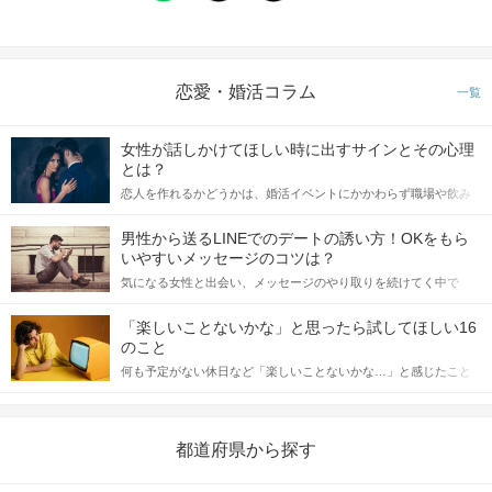
恋愛・婚活コラム
一覧
女性が話しかけてほしい時に出すサインとその心理
とは？
恋人を作れるかどうかは、婚活イベントにかかわらず職場や飲み
会の場で女性が話しかけて欲しい時に出すサインに、早く気づい
てアプローチできるかにも左右されます。 これから恋人作りを本
男性から送るLINEでのデートの誘い方！OKをもら
格的に始めようとしている方は、女性が異性を求めて出すサイン
いやすいメッセージのコツは？
をしっかりと理解し、正しい行動に移せるかどうかが重要。 この
気になる女性と出会い、メッセージのやり取りを続けてく中で
記事では、女性が話しかけて欲しい時に出すサインとその心理を
「この人いいな」と感じたら、次はデートに誘いたくなるもの。
詳しく解説した後、婚活イベントで実際にサインを受け取った場
しかし、中には「どう誘ったらいいの？」とお困りの男性もいら
合にどのような行動に繋げるべきかをご紹介していきます。
「楽しいことないかな」と思ったら試してほしい16
っしゃるのではないでしょうか。 そこで今回は、男性から女性へ
のこと
送るLINEでのデートの誘い方のコツをご紹介します。例文も混じ
何も予定がない休日など「楽しいことないかな…」と感じたこと
えながら解説するので、ぜひ参考にしてください。
がある人もいるのでは？ 日常が退屈に感じるなら、いますぐ楽し
いことを始めましょう！ いますぐ楽しい気分になれる対処法か
ら、恋愛・自分磨き・趣味などジャンル別の楽しいことまで、16
の楽しいことアイデアを集めました♪ いままさに楽しいことを探し
都道府県から探す
ている方は必見です。