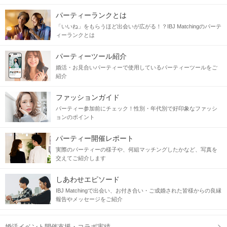
パーティーランクとは
「いいね」をもらうほど出会いが広がる！？IBJ Matchingのパーテ
ィーランクとは
パーティーツール紹介
婚活・お見合いパーティーで使用しているパーティーツールをご
紹介
ファッションガイド
パーティー参加前にチェック！性別・年代別で好印象なファッシ
ョンのポイント
パーティー開催レポート
実際のパーティーの様子や、何組マッチングしたかなど、写真を
交えてご紹介します
しあわせエピソード
IBJ Matchingで出会い、お付き合い・ご成婚された皆様からの良縁
報告やメッセージをご紹介
婚活イベント開催支援・コラボ実績