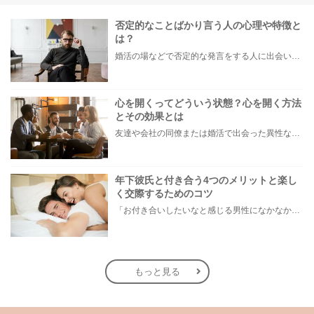
否定的なことばかり言う人の心理や特徴と
は？
婚活の場などで否定的な発言をする人に出会い「その考え方はおかしいですよ」などと言われたことで、モヤモヤした経験がある方もいらっしゃるのではないでしょうか。 また中には、自分自身が無意識のうちに否定的な発言が多くなってことに気づき、お悩みの方もいらっしゃるかもしれません。 本記事では、否定的なことを言う人の心理や特徴、否定的な面を改善する方法などについてご紹介します。
心を開くってどういう状態？心を開く方法
とその効果とは
友達や会社の同僚または婚活で出会った異性などに対して、なかなか本心を見せられず「どうしたら本当の自分が出せるのだろう…」とお悩みの方もいらっしゃいます。 そこで今回は、上手く心を開けない皆さんに「心を開くとはどういうことか」をまずは知ってもらい、具体的に心を開く方法と恋愛・婚活などの対人関係でもたらされる効果をご紹介します。
年下彼氏と付き合う4つのメリットと楽し
く交際するためのコツ
「お付き合いしたいなと感じる男性になかなか出会えない…」といったお悩みを持つ女性もいらっしゃるのでは？ もし今まで同い年や年上男性との出会いばかり探していて出会いが見つからなかったのなら、年下の男性を恋人候補に入れることをおすすめします。 今回は年下彼氏とお付き合いするメリットと、年下彼氏との恋人生活をより楽しむためのポイントをご紹介します。
もっと見る