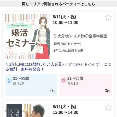
同じエリアで開催されるパーティーはこちら
8/11(火・祝)
10:00〜11:00
大分/ガレリア竹町/全席半個室
婚活力UPセミナー
1年以内に結婚を決断
＼1年以内には結婚したい人必見♪／プロのアドバイザーによ
る個別 無料相談会！
21〜55歳
21〜55歳
残り1席
残り1席
0
0
円
円
8/11(火・祝)
13:00〜14:30