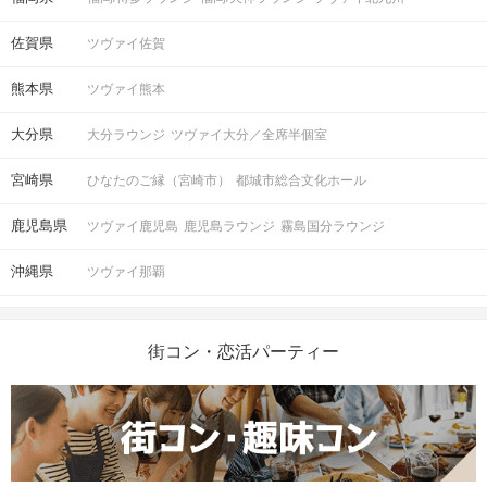
佐賀県
ツヴァイ佐賀
熊本県
ツヴァイ熊本
大分県
大分ラウンジ
ツヴァイ大分／全席半個室
宮崎県
ひなたのご縁（宮崎市）
都城市総合文化ホール
鹿児島県
ツヴァイ鹿児島
鹿児島ラウンジ
霧島国分ラウンジ
沖縄県
ツヴァイ那覇
街コン・恋活パーティー