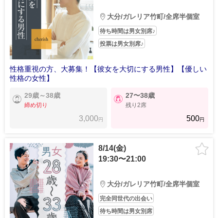
大分/ガレリア竹町/全席半個室
待ち時間は男女別席♪
投票は男女別席♪
性格重視の方、大募集！【彼女を大切にする男性】【優しい
性格の女性】
29歳～38歳
27〜38歳
締め切り
残り2席
3,000
500
円
円
8/14(金)
19:30〜21:00
大分/ガレリア竹町/全席半個室
完全同世代の出会い
待ち時間は男女別席