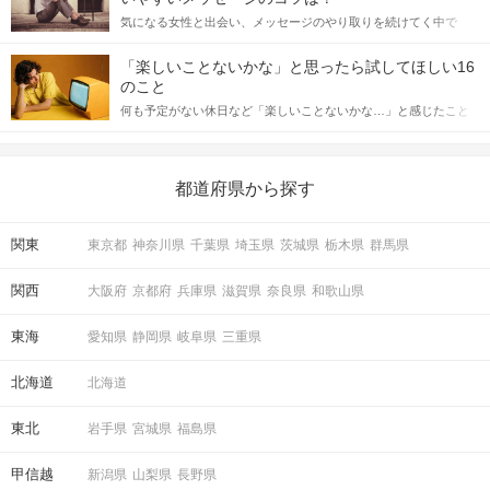
をしっかりと理解し、正しい行動に移せるかどうかが重要。 この
気になる女性と出会い、メッセージのやり取りを続けてく中で
記事では、女性が話しかけて欲しい時に出すサインとその心理を
「この人いいな」と感じたら、次はデートに誘いたくなるもの。
詳しく解説した後、婚活イベントで実際にサインを受け取った場
しかし、中には「どう誘ったらいいの？」とお困りの男性もいら
合にどのような行動に繋げるべきかをご紹介していきます。
「楽しいことないかな」と思ったら試してほしい16
っしゃるのではないでしょうか。 そこで今回は、男性から女性へ
のこと
送るLINEでのデートの誘い方のコツをご紹介します。例文も混じ
何も予定がない休日など「楽しいことないかな…」と感じたこと
えながら解説するので、ぜひ参考にしてください。
がある人もいるのでは？ 日常が退屈に感じるなら、いますぐ楽し
いことを始めましょう！ いますぐ楽しい気分になれる対処法か
ら、恋愛・自分磨き・趣味などジャンル別の楽しいことまで、16
の楽しいことアイデアを集めました♪ いままさに楽しいことを探し
都道府県から探す
ている方は必見です。
関東
東京都
神奈川県
千葉県
埼玉県
茨城県
栃木県
群馬県
関西
大阪府
京都府
兵庫県
滋賀県
奈良県
和歌山県
東海
愛知県
静岡県
岐阜県
三重県
北海道
北海道
東北
岩手県
宮城県
福島県
甲信越
新潟県
山梨県
長野県