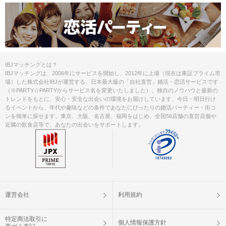
IBJマッチングとは？
IBJマッチングは、2006年にサービスを開始し、2012年に上場（現在は東証プライム市
場）した株式会社IBJが運営する、日本最大級の「自社直営」婚活・恋活サービスです
（※PARTY☆PARTYからサービス名を変更いたしました）。独自のノウハウと最新の
トレンドをもとに、安心・安全な出会いの環境をお届けしています。今日・明日行け
るイベントから、年代や趣味などの条件であなたにぴったりの婚活パーティー・街コ
ンを簡単に探せます。東京、大阪、名古屋、福岡をはじめ、全国56店舗の直営店舗や
近隣の飲食店等で、あなたの出会いをサポートします。
運営会社
利用規約
特定商法取引に
個人情報保護方針