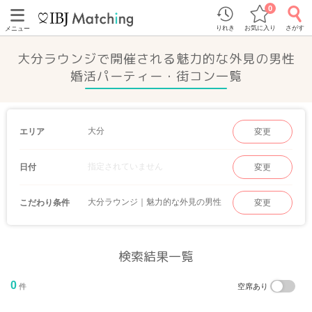
0
りれき
お気に入り
さがす
メニュー
大分ラウンジで開催される魅力的な外見の男性
婚活パーティー・街コン一覧
大分
エリア
変更
指定されていません
日付
変更
大分ラウンジ｜魅力的な外見の男性
こだわり条件
変更
検索結果一覧
0
件
空席あり