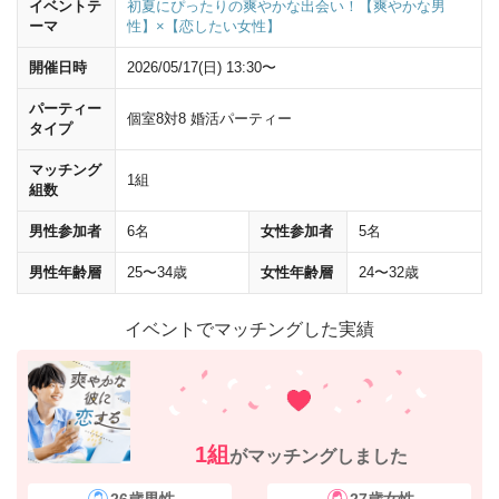
イベントテ
初夏にぴったりの爽やかな出会い！【爽やかな男
ーマ
性】×【恋したい女性】
開催日時
2026/05/17(日) 13:30〜
パーティー
個室8対8 婚活パーティー
タイプ
マッチング
1組
組数
男性参加者
6名
女性参加者
5名
男性年齢層
25〜34歳
女性年齢層
24〜32歳
イベントでマッチングした実績
1組
がマッチングしました
26歳男性
27歳女性