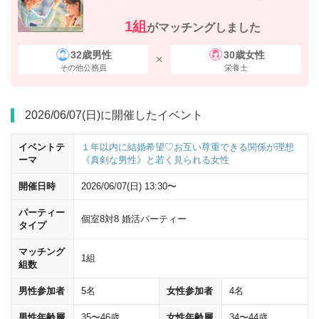
1組
がマッチングしました
32歳男性
30歳女性
その他公務員
栄養士
2026/06/07(日)に開催したイベント
イベントテ
１年以内に結婚希望♡お互い尊重できる関係が理想
ーマ
《真剣な男性》と若く見られる女性
開催日時
2026/06/07(日) 13:30〜
パーティー
個室8対8 婚活パーティー
タイプ
マッチング
1組
組数
男性参加者
5名
女性参加者
4名
男性年齢層
35〜46歳
女性年齢層
34〜44歳