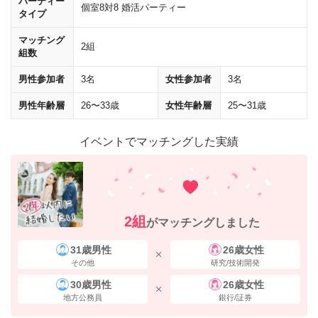
パーティー
個室8対8 婚活パーティー
タイプ
マッチング
2組
組数
男性参加者
3名
女性参加者
3名
男性年齢層
26〜33歳
女性年齢層
25〜31歳
イベントでマッチングした実績
2組
がマッチングしました
31歳男性
26歳女性
その他
研究/技術開発
30歳男性
26歳女性
地方公務員
銀行/証券