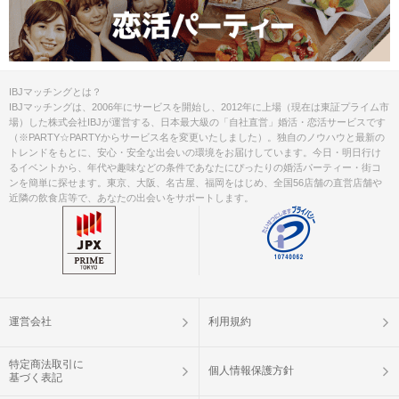
IBJマッチングとは？
IBJマッチングは、2006年にサービスを開始し、2012年に上場（現在は東証プライム市
場）した株式会社IBJが運営する、日本最大級の「自社直営」婚活・恋活サービスです
（※PARTY☆PARTYからサービス名を変更いたしました）。独自のノウハウと最新の
トレンドをもとに、安心・安全な出会いの環境をお届けしています。今日・明日行け
るイベントから、年代や趣味などの条件であなたにぴったりの婚活パーティー・街コ
ンを簡単に探せます。東京、大阪、名古屋、福岡をはじめ、全国56店舗の直営店舗や
近隣の飲食店等で、あなたの出会いをサポートします。
運営会社
利用規約
特定商法取引に
個人情報保護方針
基づく表記