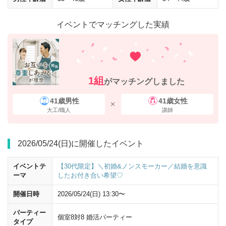
イベントでマッチングした実績
1組
がマッチングしました
41歳男性
41歳女性
大工/職人
講師
2026/05/24(日)に開催したイベント
イベントテ
【30代限定】＼初婚&ノンスモーカー／結婚を意識
ーマ
したお付き合い希望♡
開催日時
2026/05/24(日) 13:30〜
パーティー
個室8対8 婚活パーティー
タイプ