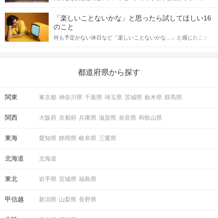
「この人いいな」と感じたら、次はデートに誘いたくなるもの。
詳しく解説した後、婚活イベントで実際にサインを受け取った場
しかし、中には「どう誘ったらいいの？」とお困りの男性もいら
合にどのような行動に繋げるべきかをご紹介していきます。
「楽しいことないかな」と思ったら試してほしい16
っしゃるのではないでしょうか。 そこで今回は、男性から女性へ
のこと
送るLINEでのデートの誘い方のコツをご紹介します。例文も混じ
何も予定がない休日など「楽しいことないかな…」と感じたこと
えながら解説するので、ぜひ参考にしてください。
がある人もいるのでは？ 日常が退屈に感じるなら、いますぐ楽し
いことを始めましょう！ いますぐ楽しい気分になれる対処法か
ら、恋愛・自分磨き・趣味などジャンル別の楽しいことまで、16
の楽しいことアイデアを集めました♪ いままさに楽しいことを探し
都道府県から探す
ている方は必見です。
関東
東京都
神奈川県
千葉県
埼玉県
茨城県
栃木県
群馬県
関西
大阪府
京都府
兵庫県
滋賀県
奈良県
和歌山県
東海
愛知県
静岡県
岐阜県
三重県
北海道
北海道
東北
岩手県
宮城県
福島県
甲信越
新潟県
山梨県
長野県