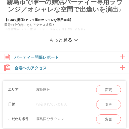
霧島市で唯一の婚活パーティー専用ラウ
ンジ／オシャレな空間で出逢いを演出♪
【iPadで開催♪カフェ風のオシャレな専用会場】
国分の中心街にありアクセス抜群！
半個室風のソファ席で、１対１でゆっくりお話しできる♪
貸出iPadでプロフを手書きの必要はなく何度も見返せる！
もっと見る
アクリル板設置、換気や消毒など、感染拡大防止対策を徹底して開催中。
パーティー開催レポート
会場へのアクセス
霧島国分
エリア
変更
指定されていません
日付
変更
霧島国分ラウンジ
こだわり条件
変更
2026/08/02（日）