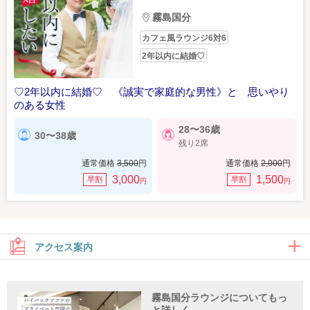
霧島国分
カフェ風ラウンジ6対6
2年以内に結婚♡
♡2年以内に結婚♡ 《誠実で家庭的な男性》と 思いやり
のある女性
28〜36歳
30〜38歳
残り2席
通常価格
3,500
円
通常価格
2,000
円
3,000
1,500
早割
早割
円
円
アクセス案内
霧島国分ラウンジについてもっ
住所
と詳しく