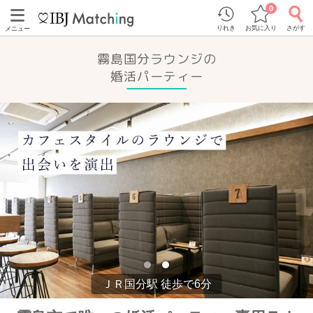
0
りれき
お気に入り
さがす
メニュー
霧島国分ラウンジの
婚活パーティー
ＪＲ国分駅 徒歩で6分