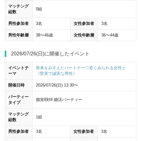
マッチング
0組
組数
男性参加者
3名
女性参加者
3名
男性年齢層
38〜46歳
女性年齢層
36〜44歳
2026/07/26(日)に開催したイベント
イベントテ
将来をみすえたパートナー♡若くみられる女性と
ーマ
《堅実で誠実な男性》
開催日時
2026/07/26(日) 13:30〜
パーティー
個室8対8 婚活パーティー
タイプ
マッチング
1組
組数
男性参加者
3名
女性参加者
3名