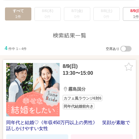
♡1年以内に結婚♡ 《年収450万以上の男性》 若くみられる男女
すべて
8/6(木)
8/7(金)
8/8(土)
8/9(
1件
0件
0件
0件
1件
検索結果一覧
4
件中 1～4件
空席あり
8/9(日)
GoogleMapで見る
詳しい行き方を見る
2026/07/26（日）
13:30〜15:00
将来をみすえたパートナー♡若くみられる女性と《堅実で誠実な
JR国分駅から徒歩6分、きりしま国分山形屋から徒歩2分。
男性》
”国分駅入口交差点”角の緑のレンガのビル１階です。
霧島国分
カフェ風ラウンジ6対6
同年代結婚前向き
同年代と結婚♡《年収450万円以上の男性》 笑顔が素敵で
話しかけやすい女性