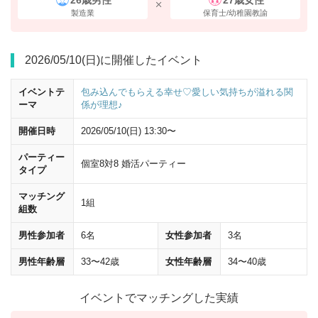
製造業
保育士/幼稚園教諭
2026/05/10(日)に開催したイベント
イベントテ
包み込んでもらえる幸せ♡愛しい気持ちが溢れる関
ーマ
係が理想♪
開催日時
2026/05/10(日) 13:30〜
パーティー
個室8対8 婚活パーティー
タイプ
マッチング
1組
組数
男性参加者
6名
女性参加者
3名
男性年齢層
33〜42歳
女性年齢層
34〜40歳
イベントでマッチングした実績