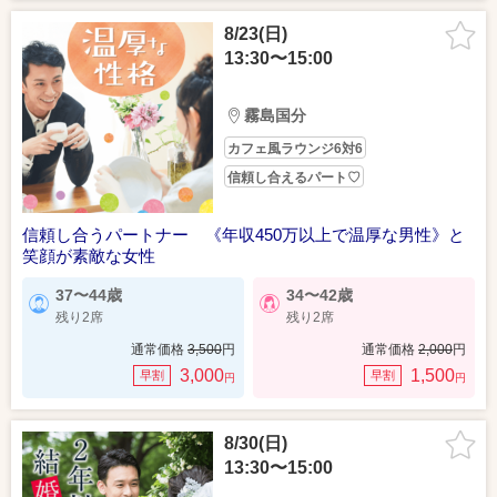
8/23(日)
13:30〜15:00
霧島国分
カフェ風ラウンジ6対6
信頼し合えるパート♡
信頼し合うパートナー 《年収450万以上で温厚な男性》と
笑顔が素敵な女性
37〜44歳
34〜42歳
残り2席
残り2席
通常価格
3,500
円
通常価格
2,000
円
3,000
1,500
早割
早割
円
円
8/30(日)
13:30〜15:00