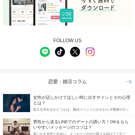
FOLLOW US
恋愛・婚活コラム
一覧
女性が話しかけてほしい時に出すサインとその心理
とは？
恋人を作れるかどうかは、婚活イベントにかかわらず職場や飲み
会の場で女性が話しかけて欲しい時に出すサインに、早く気づい
てアプローチできるかにも左右されます。 これから恋人作りを本
男性から送るLINEでのデートの誘い方！OKをもら
格的に始めようとしている方は、女性が異性を求めて出すサイン
いやすいメッセージのコツは？
をしっかりと理解し、正しい行動に移せるかどうかが重要。 この
気になる女性と出会い、メッセージのやり取りを続けてく中で
記事では、女性が話しかけて欲しい時に出すサインとその心理を