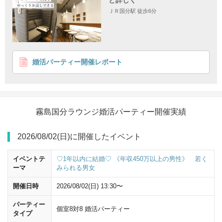
ＪＲ国分駅 徒歩6分
〒899-4332 鹿児島県霧島市国分中央３丁目１２−１センタービル１
F
婚活パーティー開催レポート
霧島国分ラウンジ婚活パーティー開催実績
2026/08/02(日)に開催したイベント
イベントテ
♡1年以内に結婚♡ 《年収450万以上の男性》 若く
ーマ
みられる男女
開催日時
2026/08/02(日) 13:30〜
パーティー
個室8対8 婚活パーティー
タイプ