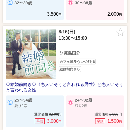
32〜39歳
30〜38歳
3,500
2,000
2026/07/05（日）
円
円
結婚前向き♡《年収450万円以上の男性》と笑顔がかわいい女性
8/16(日)
13:30〜15:00
霧島国分
カフェ風ラウンジ6対6
結婚前向き♡
♡結婚前向き♡《恋人いそうと言われる男性》と恋人いそう
と言われる女性
25〜34歳
24〜32歳
残り2席
残り2席
通常価格
3,500
円
通常価格
2,000
円
3,000
1,500
早割
早割
円
円