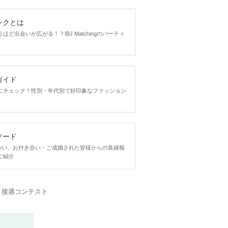
ンクとは
ど出会いが広がる！？IBJ Matchingのパーティ
ガイド
にチェック！性別・年代別で好印象なファッション
ソード
ngで出会い、お付き合い・ご成婚された皆様からの良縁報
ご紹介
・接遇コンテスト