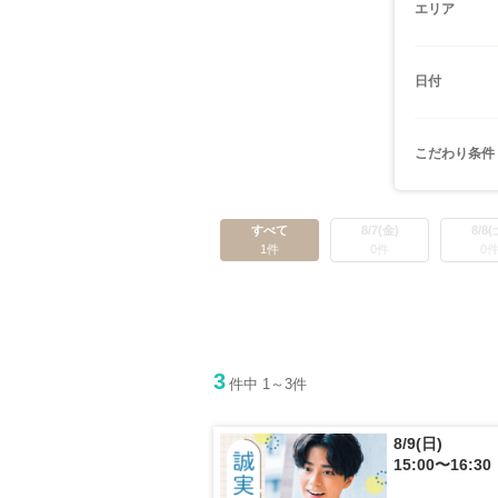
エリア
日付
こだわり条件
すべて
8/7(金)
8/8(
1件
0件
0
3
件中 1～3件
8/9(日)
15:00〜16:30