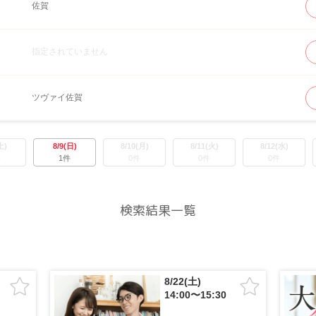
佐賀
指定されていません
ツヴァイ佐賀
土)
8/9(日)
8/10(月)
8/11(火)
8/12(水)
件
1件
0件
0件
0件
検索結果一覧
8/22(土)
14:00〜15:30