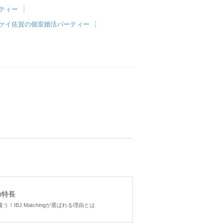
ーティー
ァイ佐賀の個室婚活パーティー
gの特長
！IBJ Matchingが選ばれる理由とは