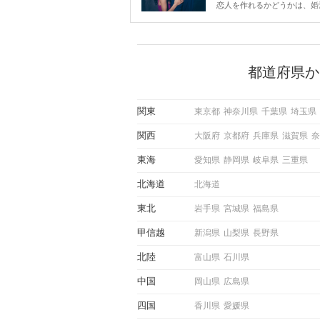
は？
恋人を作れるかどうかは、婚
ントにかかわらず職場や飲み
で女性が話しかけて欲しい時
サインに、早く気づいてアプ
できるかにも左右されます。
から恋人作りを本格的に始め
都道府県か
している方は、女性が異性を
出すサインをしっかりと理解
しい行動に移せるかどうかが
関東
東京都
神奈川県
千葉県
埼玉県
この記事では、女性が話しか
しい時に出すサインとその心
関西
大阪府
京都府
兵庫県
滋賀県
奈
しく解説した後、婚活イベン
際にサインを受け取った場合
東海
愛知県
静岡県
岐阜県
三重県
ような行動に繋げるべきかを
していきます。
北海道
北海道
東北
岩手県
宮城県
福島県
甲信越
新潟県
山梨県
長野県
北陸
富山県
石川県
中国
岡山県
広島県
四国
香川県
愛媛県