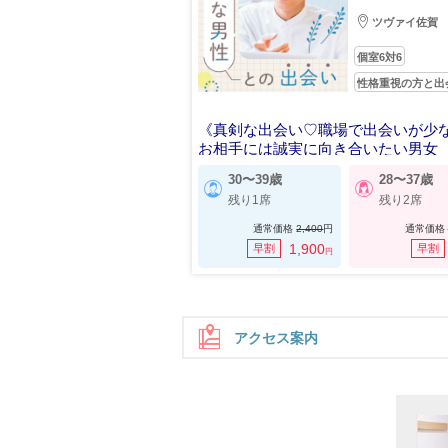
ツヴァイ佐賀
個室6対6
性格重視の方と出
《真剣な出会い♡職場で出会いが少
お相手には誠実に向き合いたい男女
30〜39歳
28〜37歳
残り1席
残り2席
通常価格
2,400
円
通常価格
1,900
早割
早割
円
アクセス案内
住所