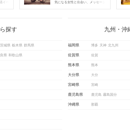
すいメッセージのコツは？
活イベ
気になる女性と出会い、メッセージ
会の場
のやり取りを続けてく中で「この人
に出す
いいな」と感じたら、次はデートに
ローチ
誘いたくなるもの。 しかし、中に
 これ
は「どう誘ったらいいの？」とお困
ようと
りの男性もいらっしゃるのではない
ら探す
九州・沖
求めて
でしょうか。 そこで今回は、男性
し、正
から女性へ送るLINEでのデートの
重要。
誘い方のコツをご紹介します。例文
福岡県
茨城県
栃木県
群馬県
博多
天神
北九州
けて欲
も混じえながら解説するので、ぜひ
理を詳
参考にしてください。
佐賀県
良県
和歌山県
佐賀
トで実
にどの
熊本県
熊本
ご紹介
大分県
大分
宮崎県
宮崎
鹿児島県
鹿児島
霧島国分
沖縄県
那覇