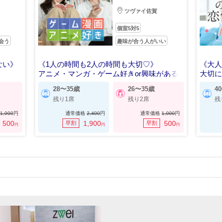
ツヴァイ佐賀
個室5対5
会う
趣味が合う人がいい
ない》
《1人の時間も2人の時間も大切♡》
《大
アニメ・マンガ・ゲーム好きor興味がある
大切
方
28〜35歳
26〜35歳
4
残り1席
残り2席
残
1,000
円
通常価格
2,400
円
通常価格
1,000
円
500
1,900
500
早割
早割
円
円
円
〒840-8551 佐賀県佐賀市巨勢町大字牛島730