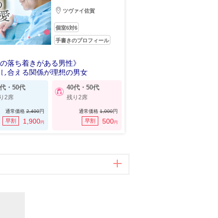
ツヴァイ佐賀
個室6対6
手書きのプロフィール
人の落ち着きがある男性》
にし合える関係が理想の男女
0代・50代
40代・50代
り2席
残り2席
通常価格
2,400
円
通常価格
1,000
円
1,900
500
早割
早割
円
円