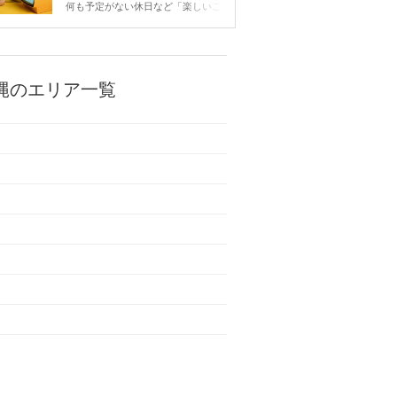
こと
何も予定がない休日など「楽しいこ
とないかな…」と感じたことがある
人もいるのでは？ 日常が退屈に感
じるなら、いますぐ楽しいことを始
めましょう！ いますぐ楽しい気分
になれる対処法から、恋愛・自分磨
縄のエリア一覧
き・趣味などジャンル別の楽しいこ
とまで、16の楽しいことアイデア
を集めました♪ いままさに楽しいこ
とを探している方は必見です。