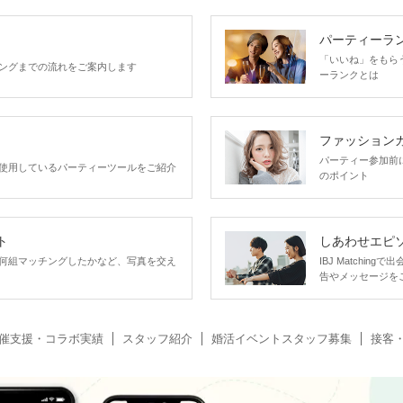
パーティーラ
「いいね」をもらうほ
ングまでの流れをご案内します
ーランクとは
ファッション
パーティー参加前
使用しているパーティーツールをご紹介
のポイント
ト
しあわせエピ
何組マッチングしたかなど、写真を交え
IBJ Matchi
告やメッセージを
催支援・コラボ実績
スタッフ紹介
婚活イベントスタッフ募集
接客