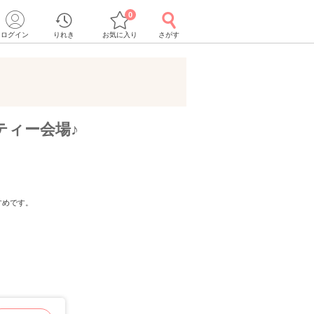
0
ログイン
りれき
お気に入り
さがす
ティー会場♪
すめです。