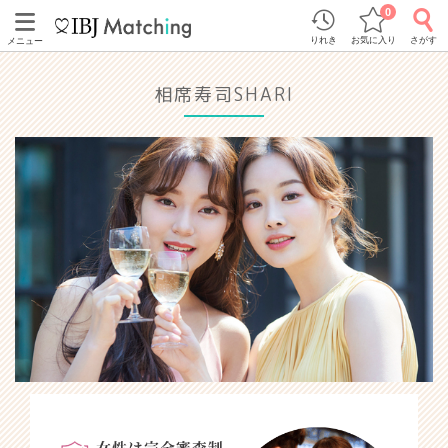
0
りれき
お気に入り
さがす
メニュー
相席寿司SHARI