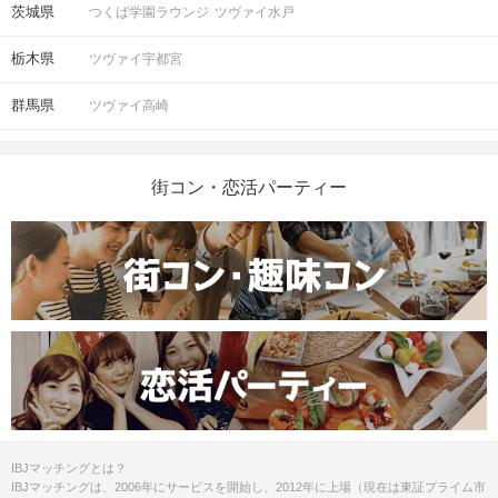
茨城県
つくば学園ラウンジ
ツヴァイ水戸
栃木県
ツヴァイ宇都宮
群馬県
ツヴァイ高崎
街コン・恋活パーティー
IBJマッチングとは？
IBJマッチングは、2006年にサービスを開始し、2012年に上場（現在は東証プライム市