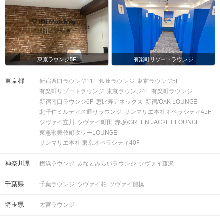
東京ラウンジ5F
有楽町リゾートラウンジ
東京都
新宿西口ラウンジ11F
銀座ラウンジ
東京ラウンジ5F
有楽町リゾートラウンジ
東京ラウンジ4F
有楽町ラウンジ
新宿南口ラウンジ6F
恵比寿アネックス
新宿/OAK LOUNGE
北千住ミルディス通りラウンジ
サンマリエ本社オペラシティ41F
ツヴァイ立川
ツヴァイ町田
赤坂/GREEN JACKET LOUNGE
東急歌舞伎町タワーLOUNGE
サンマリエ本社 東京オペラシティ40F
神奈川県
横浜ラウンジ
みなとみらいラウンジ
ツヴァイ藤沢
千葉県
千葉ラウンジ
ツヴァイ柏
ツヴァイ船橋
埼玉県
大宮ラウンジ