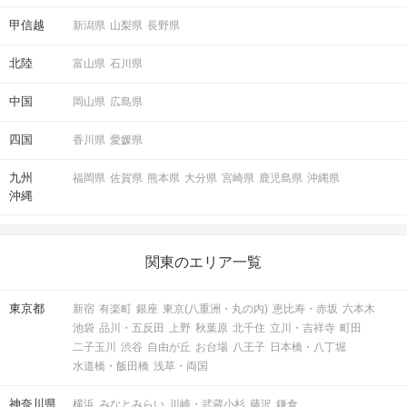
甲信越
新潟県
山梨県
長野県
北陸
富山県
石川県
中国
岡山県
広島県
四国
香川県
愛媛県
九州
福岡県
佐賀県
熊本県
大分県
宮崎県
鹿児島県
沖縄県
沖縄
関東のエリア一覧
東京都
新宿
有楽町
銀座
東京(八重洲・丸の内)
恵比寿・赤坂
六本木
池袋
品川・五反田
上野
秋葉原
北千住
立川・吉祥寺
町田
二子玉川
渋谷
自由が丘
お台場
八王子
日本橋・八丁堀
水道橋・飯田橋
浅草・両国
神奈川県
横浜
みなとみらい
川崎・武蔵小杉
藤沢
鎌倉