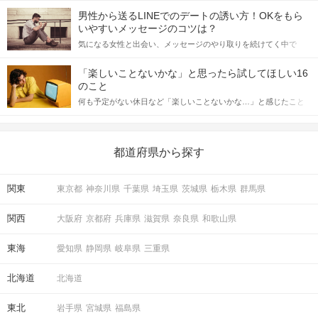
てアプローチできるかにも左右されます。 これから恋人作りを本
男性から送るLINEでのデートの誘い方！OKをもら
格的に始めようとしている方は、女性が異性を求めて出すサイン
いやすいメッセージのコツは？
をしっかりと理解し、正しい行動に移せるかどうかが重要。 この
気になる女性と出会い、メッセージのやり取りを続けてく中で
記事では、女性が話しかけて欲しい時に出すサインとその心理を
「この人いいな」と感じたら、次はデートに誘いたくなるもの。
詳しく解説した後、婚活イベントで実際にサインを受け取った場
しかし、中には「どう誘ったらいいの？」とお困りの男性もいら
合にどのような行動に繋げるべきかをご紹介していきます。
「楽しいことないかな」と思ったら試してほしい16
っしゃるのではないでしょうか。 そこで今回は、男性から女性へ
のこと
送るLINEでのデートの誘い方のコツをご紹介します。例文も混じ
何も予定がない休日など「楽しいことないかな…」と感じたこと
えながら解説するので、ぜひ参考にしてください。
がある人もいるのでは？ 日常が退屈に感じるなら、いますぐ楽し
いことを始めましょう！ いますぐ楽しい気分になれる対処法か
ら、恋愛・自分磨き・趣味などジャンル別の楽しいことまで、16
の楽しいことアイデアを集めました♪ いままさに楽しいことを探し
都道府県から探す
ている方は必見です。
関東
東京都
神奈川県
千葉県
埼玉県
茨城県
栃木県
群馬県
関西
大阪府
京都府
兵庫県
滋賀県
奈良県
和歌山県
東海
愛知県
静岡県
岐阜県
三重県
北海道
北海道
東北
岩手県
宮城県
福島県