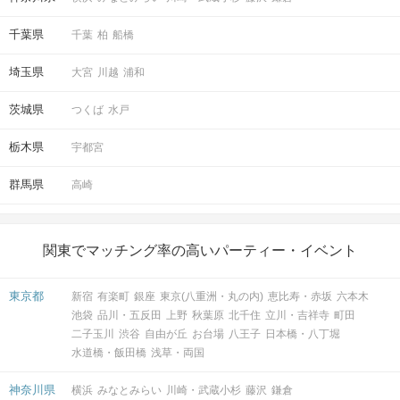
千葉県
千葉
柏
船橋
埼玉県
大宮
川越
浦和
茨城県
つくば
水戸
栃木県
宇都宮
群馬県
高崎
関東でマッチング率の高いパーティー・イベント
東京都
新宿
有楽町
銀座
東京(八重洲・丸の内)
恵比寿・赤坂
六本木
池袋
品川・五反田
上野
秋葉原
北千住
立川・吉祥寺
町田
二子玉川
渋谷
自由が丘
お台場
八王子
日本橋・八丁堀
水道橋・飯田橋
浅草・両国
神奈川県
横浜
みなとみらい
川崎・武蔵小杉
藤沢
鎌倉