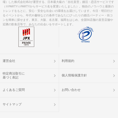
場）した株式会社IBJが運営する、日本最大級の「自社直営」婚活・恋活サービスです
（※PARTY☆PARTYからサービス名を変更いたしました）。独自のノウハウと最新の
トレンドをもとに、安心・安全な出会いの環境をお届けしています。今日・明日行け
るイベントから、年代や趣味などの条件であなたにぴったりの婚活パーティー・街コ
ンを簡単に探せます。東京、大阪、名古屋、福岡をはじめ、全国56店舗の直営店舗や
近隣の飲食店等で、あなたの出会いをサポートします。
運営会社
利用規約
特定商法取引に
個人情報保護方針
基づく表記
よくあるご質問
お問い合わせ
サイトマップ