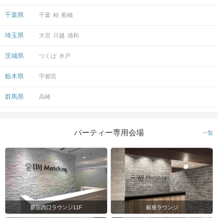
千葉県
千葉
柏
船橋
埼玉県
大宮
川越
浦和
茨城県
つくば
水戸
栃木県
宇都宮
群馬県
高崎
パーティー専用会場
一覧
新宿西口ラウンジ11F
銀座ラウンジ