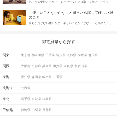
気になる女性と出会い、メッセージのやり取りを続けてく中で
記事では、女性が話しかけて欲しい時に出すサインとその心理を
「この人いいな」と感じたら、次はデートに誘いたくなるもの。
詳しく解説した後、婚活イベントで実際にサインを受け取った場
しかし、中には「どう誘ったらいいの？」とお困りの男性もいら
合にどのような行動に繋げるべきかをご紹介していきます。
「楽しいことないかな」と思ったら試してほしい16
っしゃるのではないでしょうか。 そこで今回は、男性から女性へ
のこと
送るLINEでのデートの誘い方のコツをご紹介します。例文も混じ
何も予定がない休日など「楽しいことないかな…」と感じたこと
えながら解説するので、ぜひ参考にしてください。
がある人もいるのでは？ 日常が退屈に感じるなら、いますぐ楽し
いことを始めましょう！ いますぐ楽しい気分になれる対処法か
ら、恋愛・自分磨き・趣味などジャンル別の楽しいことまで、16
の楽しいことアイデアを集めました♪ いままさに楽しいことを探し
都道府県から探す
ている方は必見です。
関東
東京都
神奈川県
千葉県
埼玉県
茨城県
栃木県
群馬県
関西
大阪府
京都府
兵庫県
滋賀県
奈良県
和歌山県
東海
愛知県
静岡県
岐阜県
三重県
北海道
北海道
東北
岩手県
宮城県
福島県
甲信越
新潟県
山梨県
長野県