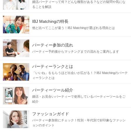
婚活パーティーって何？どんな種類がある？などの疑問や気にな
ることを解説
IBJ Matchingの特長
他と比べてここが違う！IBJ Matchingが選ばれる理由とは
パーティー参加の流れ
パーティー予約後からマッチングまでの流れをご案内します
パーティーランクとは
「いいね」をもらうほど出会いが広がる！？IBJ Matchingのパーテ
ィーランクとは
パーティーツール紹介
婚活・お見合いパーティーで使用しているパーティーツールをご
紹介
ファッションガイド
パーティー参加前にチェック！性別・年代別で好印象なファッシ
ョンのポイント