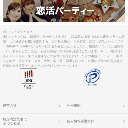
IBJマッチングとは？
IBJマッチングは、2006年にサービスを開始し、2012年に上場（現在は東証プライム市
場）した株式会社IBJが運営する、日本最大級の「自社直営」婚活・恋活サービスです
（※PARTY☆PARTYからサービス名を変更いたしました）。独自のノウハウと最新の
トレンドをもとに、安心・安全な出会いの環境をお届けしています。今日・明日行け
るイベントから、年代や趣味などの条件であなたにぴったりの婚活パーティー・街コ
ンを簡単に探せます。東京、大阪、名古屋、福岡をはじめ、全国56店舗の直営店舗や
近隣の飲食店等で、あなたの出会いをサポートします。
運営会社
利用規約
特定商法取引に
個人情報保護方針
基づく表記