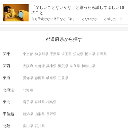
「この人いいな」と感じたら、次はデートに誘いたくなるもの。
詳しく解説した後、婚活イベントで実際にサインを受け取った場
しかし、中には「どう誘ったらいいの？」とお困りの男性もいら
合にどのような行動に繋げるべきかをご紹介していきます。
「楽しいことないかな」と思ったら試してほしい16
っしゃるのではないでしょうか。 そこで今回は、男性から女性へ
のこと
送るLINEでのデートの誘い方のコツをご紹介します。例文も混じ
何も予定がない休日など「楽しいことないかな…」と感じたこと
えながら解説するので、ぜひ参考にしてください。
がある人もいるのでは？ 日常が退屈に感じるなら、いますぐ楽し
いことを始めましょう！ いますぐ楽しい気分になれる対処法か
ら、恋愛・自分磨き・趣味などジャンル別の楽しいことまで、16
の楽しいことアイデアを集めました♪ いままさに楽しいことを探し
都道府県から探す
ている方は必見です。
関東
東京都
神奈川県
千葉県
埼玉県
茨城県
栃木県
群馬県
関西
大阪府
京都府
兵庫県
滋賀県
奈良県
和歌山県
東海
愛知県
静岡県
岐阜県
三重県
北海道
北海道
東北
岩手県
宮城県
福島県
甲信越
新潟県
山梨県
長野県
北陸
富山県
石川県