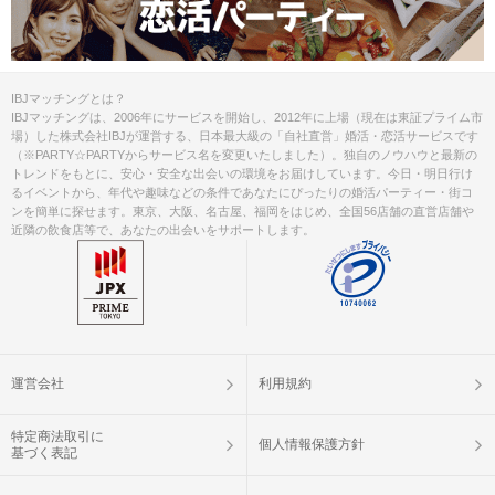
IBJマッチングとは？
IBJマッチングは、2006年にサービスを開始し、2012年に上場（現在は東証プライム市
場）した株式会社IBJが運営する、日本最大級の「自社直営」婚活・恋活サービスです
（※PARTY☆PARTYからサービス名を変更いたしました）。独自のノウハウと最新の
トレンドをもとに、安心・安全な出会いの環境をお届けしています。今日・明日行け
るイベントから、年代や趣味などの条件であなたにぴったりの婚活パーティー・街コ
ンを簡単に探せます。東京、大阪、名古屋、福岡をはじめ、全国56店舗の直営店舗や
近隣の飲食店等で、あなたの出会いをサポートします。
運営会社
利用規約
特定商法取引に
個人情報保護方針
基づく表記