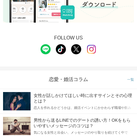
FOLLOW US
恋愛・婚活コラム
一覧
女性が話しかけてほしい時に出すサインとその心理
とは？
恋人を作れるかどうかは、婚活イベントにかかわらず職場や飲み
会の場で女性が話しかけて欲しい時に出すサインに、早く気づい
てアプローチできるかにも左右されます。 これから恋人作りを本
男性から送るLINEでのデートの誘い方！OKをもら
格的に始めようとしている方は、女性が異性を求めて出すサイン
いやすいメッセージのコツは？
をしっかりと理解し、正しい行動に移せるかどうかが重要。 この
気になる女性と出会い、メッセージのやり取りを続けてく中で
記事では、女性が話しかけて欲しい時に出すサインとその心理を