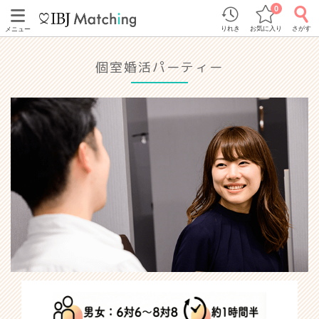
0
りれき
お気に入り
さがす
メニュー
個室婚活パーティー