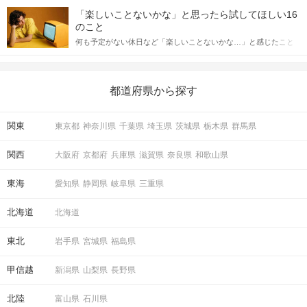
詳しく解説した後、婚活イベントで実際にサインを受け取った場
しかし、中には「どう誘ったらいいの？」とお困りの男性もいら
合にどのような行動に繋げるべきかをご紹介していきます。
「楽しいことないかな」と思ったら試してほしい16
っしゃるのではないでしょうか。 そこで今回は、男性から女性へ
のこと
送るLINEでのデートの誘い方のコツをご紹介します。例文も混じ
何も予定がない休日など「楽しいことないかな…」と感じたこと
えながら解説するので、ぜひ参考にしてください。
がある人もいるのでは？ 日常が退屈に感じるなら、いますぐ楽し
いことを始めましょう！ いますぐ楽しい気分になれる対処法か
ら、恋愛・自分磨き・趣味などジャンル別の楽しいことまで、16
の楽しいことアイデアを集めました♪ いままさに楽しいことを探し
都道府県から探す
ている方は必見です。
関東
東京都
神奈川県
千葉県
埼玉県
茨城県
栃木県
群馬県
関西
大阪府
京都府
兵庫県
滋賀県
奈良県
和歌山県
東海
愛知県
静岡県
岐阜県
三重県
北海道
北海道
東北
岩手県
宮城県
福島県
甲信越
新潟県
山梨県
長野県
北陸
富山県
石川県