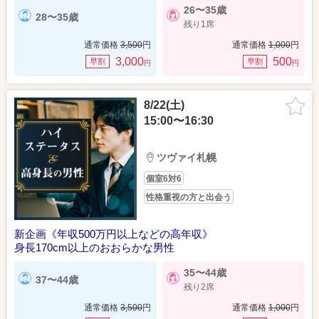
26〜35歳
28〜35歳
残り1席
通常価格
3,500
円
通常価格
1,000
円
3,000
500
早割
早割
円
円
8/22(土)
15:00〜16:30
ツヴァイ札幌
個室6対6
性格重視の方と出会う
新企画《年収500万円以上などの高年収》
身長170cm以上のおおらかな男性
35〜44歳
37〜44歳
残り2席
通常価格
3,500
円
通常価格
1,000
円