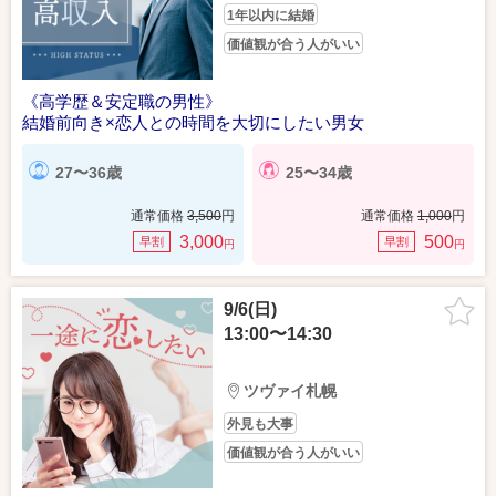
1年以内に結婚
価値観が合う人がいい
《高学歴＆安定職の男性》
結婚前向き×恋人との時間を大切にしたい男女
27〜36歳
25〜34歳
通常価格
3,500
円
通常価格
1,000
円
3,000
500
早割
早割
円
円
9/6(日)
13:00〜14:30
ツヴァイ札幌
外見も大事
価値観が合う人がいい