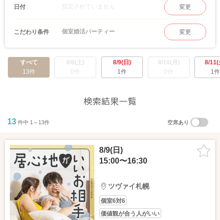
指定されていません
日付
変更
個室婚活パーティー
こだわり条件
変更
すべて
8/8(土)
8/9(日)
8/10(月)
8/11(
13件
0件
1件
0件
1件
検索結果一覧
13
件中 1～13件
空席あり
8/9(日)
15:00〜16:30
ツヴァイ札幌
個室6対6
価値観が合う人がいい