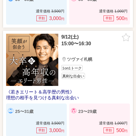
通常価格
3,500
円
通常価格
1,000
円
3,000
500
早割
早割
円
円
9/12(土)
15:00〜16:30
ツヴァイ札幌
1on1トーク
真剣な出会い
《若きエリート＆高学歴の男性》
理想の相手を見つける真剣な出会い
25〜31歳
23〜29歳
通常価格
3,500
円
通常価格
1,000
円
3,000
500
早割
早割
円
円