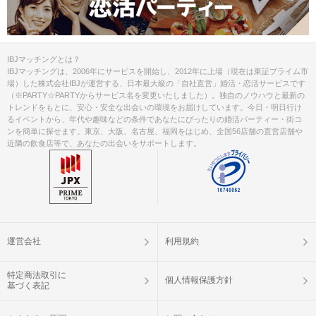
IBJマッチングとは？
IBJマッチングは、2006年にサービスを開始し、2012年に上場（現在は東証プライム市
場）した株式会社IBJが運営する、日本最大級の「自社直営」婚活・恋活サービスです
（※PARTY☆PARTYからサービス名を変更いたしました）。独自のノウハウと最新の
トレンドをもとに、安心・安全な出会いの環境をお届けしています。今日・明日行け
るイベントから、年代や趣味などの条件であなたにぴったりの婚活パーティー・街コ
ンを簡単に探せます。東京、大阪、名古屋、福岡をはじめ、全国56店舗の直営店舗や
近隣の飲食店等で、あなたの出会いをサポートします。
運営会社
利用規約
特定商法取引に
個人情報保護方針
基づく表記