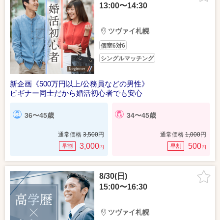
13:00〜14:30
ツヴァイ札幌
個室6対6
シングルマッチング
新企画《500万円以上/公務員などの男性》
ビギナー同士だから婚活初心者でも安心
36〜45歳
34〜45歳
通常価格
3,500
円
通常価格
1,000
円
3,000
500
早割
早割
円
円
8/30(日)
15:00〜16:30
ツヴァイ札幌