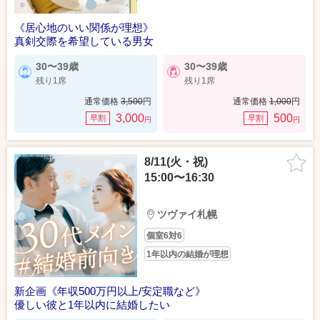
《居心地のいい関係が理想》
真剣交際を希望している男女
30〜39歳
30〜39歳
残り1席
残り1席
通常価格
3,500
円
通常価格
1,000
円
3,000
500
早割
早割
円
円
8/11(火・祝)
15:00〜16:30
ツヴァイ札幌
個室6対6
1年以内の結婚が理想
新企画《年収500万円以上/安定職など》
優しい彼と1年以内に結婚したい