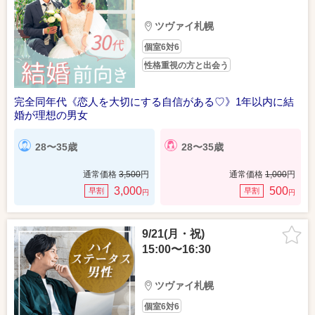
ツヴァイ札幌
個室6対6
性格重視の方と出会う
完全同年代《恋人を大切にする自信がある♡》1年以内に結
婚が理想の男女
28〜35歳
28〜35歳
通常価格
3,500
円
通常価格
1,000
円
3,000
500
早割
早割
円
円
9/21(月・祝)
15:00〜16:30
ツヴァイ札幌
個室6対6