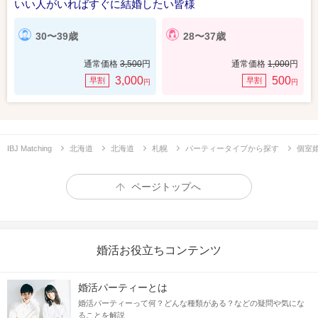
いい人がいればすぐに結婚したい皆様
30〜39歳
28〜37歳
通常価格
3,500
円
通常価格
1,000
円
3,000
500
早割
早割
円
円
IBJ Matching
北海道
北海道
札幌
パーティータイプから探す
個室
ページトップへ
婚活お役立ちコンテンツ
婚活パーティーとは
婚活パーティーって何？どんな種類がある？などの疑問や気にな
ることを解説