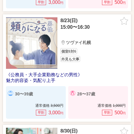
3,000
500
早割
早割
円
円
8/23(日)
15:00〜16:30
ツヴァイ札幌
個室6対6
外見も大事
《公務員・大手企業勤務などの男性》
魅力的容姿・気配り上手
30〜39歳
28〜37歳
通常価格
3,500
円
通常価格
1,000
円
3,000
500
早割
早割
円
円
8/30(日)