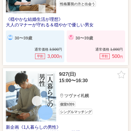
性格重視の方と出会う
《穏やかな結婚生活が理想》
大人のマナーが守れる＆穏やかで優しい男女
30〜39歳
30〜39歳
通常価格
3,500
円
通常価格
1,000
円
3,000
500
早割
早割
円
円
9/27(日)
15:00〜16:30
ツヴァイ札幌
個室6対6
シングルマッチング
新企画《1人暮らしの男性》