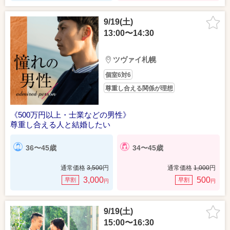
9/19(土)
13:00〜14:30
ツヴァイ札幌
個室6対6
尊重し合える関係が理想
《500万円以上・士業などの男性》
尊重し合える人と結婚したい
36〜45歳
34〜45歳
通常価格
3,500
円
通常価格
1,000
円
3,000
500
早割
早割
円
円
9/19(土)
15:00〜16:30