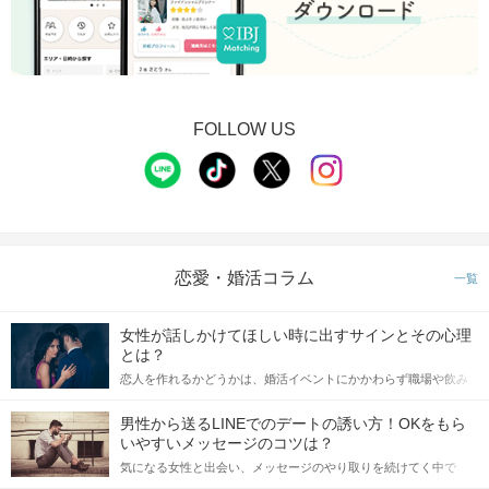
FOLLOW US
恋愛・婚活コラム
一覧
女性が話しかけてほしい時に出すサインとその心理
とは？
恋人を作れるかどうかは、婚活イベントにかかわらず職場や飲み
会の場で女性が話しかけて欲しい時に出すサインに、早く気づい
てアプローチできるかにも左右されます。 これから恋人作りを本
男性から送るLINEでのデートの誘い方！OKをもら
格的に始めようとしている方は、女性が異性を求めて出すサイン
いやすいメッセージのコツは？
をしっかりと理解し、正しい行動に移せるかどうかが重要。 この
気になる女性と出会い、メッセージのやり取りを続けてく中で
記事では、女性が話しかけて欲しい時に出すサインとその心理を
「この人いいな」と感じたら、次はデートに誘いたくなるもの。