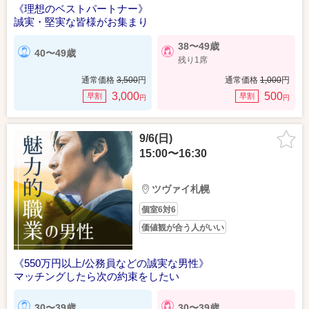
《理想のベストパートナー》
誠実・堅実な皆様がお集まり
38〜49歳
40〜49歳
残り1席
通常価格
3,500
円
通常価格
1,000
円
3,000
500
早割
早割
円
円
9/6(日)
15:00〜16:30
ツヴァイ札幌
個室6対6
価値観が合う人がいい
《550万円以上/公務員などの誠実な男性》
マッチングしたら次の約束をしたい
30〜39歳
30〜39歳