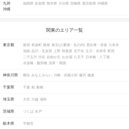
九州
福岡県
佐賀県
熊本県
大分県
宮崎県
鹿児島県
沖縄県
沖縄
関東のエリア一覧
東京都
新宿
有楽町
銀座
東京(八重洲・丸の内)
恵比寿・赤坂
六本木
池袋
品川・五反田
上野
秋葉原
北千住
立川・吉祥寺
町田
二子玉川
渋谷
自由が丘
お台場
八王子
日本橋・八丁堀
水道橋・飯田橋
浅草・両国
神奈川県
横浜
みなとみらい
川崎・武蔵小杉
藤沢
鎌倉
千葉県
千葉
柏
船橋
埼玉県
大宮
川越
浦和
茨城県
つくば
水戸
栃木県
宇都宮