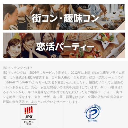
IBJマッチングとは？
IBJマッチングは、2006年にサービスを開始し、2012年に上場（現在は東証プライム市
場）した株式会社IBJが運営する、日本最大級の「自社直営」婚活・恋活サービスです
（※PARTY☆PARTYからサービス名を変更いたしました）。独自のノウハウと最新の
トレンドをもとに、安心・安全な出会いの環境をお届けしています。今日・明日行け
るイベントから、年代や趣味などの条件であなたにぴったりの婚活パーティー・街コ
ンを簡単に探せます。東京、大阪、名古屋、福岡をはじめ、全国56店舗の直営店舗や
近隣の飲食店等で、あなたの出会いをサポートします。