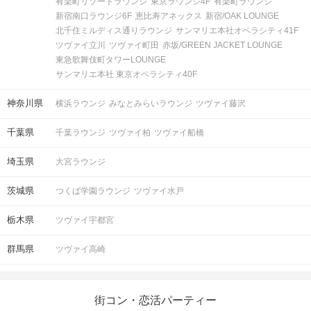
有楽町リゾートラウンジ
東京ラウンジ4F
有楽町ラウンジ
新宿南口ラウンジ6F
恵比寿アネックス
新宿/OAK LOUNGE
北千住ミルディス通りラウンジ
サンマリエ本社オペラシティ41F
ツヴァイ立川
ツヴァイ町田
赤坂/GREEN JACKET LOUNGE
東急歌舞伎町タワーLOUNGE
サンマリエ本社 東京オペラシティ40F
神奈川県
横浜ラウンジ
みなとみらいラウンジ
ツヴァイ藤沢
千葉県
千葉ラウンジ
ツヴァイ柏
ツヴァイ船橋
埼玉県
大宮ラウンジ
茨城県
つくば学園ラウンジ
ツヴァイ水戸
栃木県
ツヴァイ宇都宮
群馬県
ツヴァイ高崎
街コン・恋活パーティー