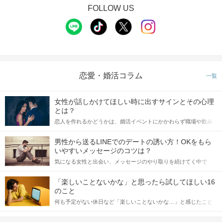
FOLLOW US
恋愛・婚活コラム
一覧
女性が話しかけてほしい時に出すサインとその心理
とは？
恋人を作れるかどうかは、婚活イベントにかかわらず職場や飲み
会の場で女性が話しかけて欲しい時に出すサインに、早く気づい
てアプローチできるかにも左右されます。 これから恋人作りを本
男性から送るLINEでのデートの誘い方！OKをもら
格的に始めようとしている方は、女性が異性を求めて出すサイン
いやすいメッセージのコツは？
をしっかりと理解し、正しい行動に移せるかどうかが重要。 この
気になる女性と出会い、メッセージのやり取りを続けてく中で
記事では、女性が話しかけて欲しい時に出すサインとその心理を
「この人いいな」と感じたら、次はデートに誘いたくなるもの。
詳しく解説した後、婚活イベントで実際にサインを受け取った場
しかし、中には「どう誘ったらいいの？」とお困りの男性もいら
合にどのような行動に繋げるべきかをご紹介していきます。
「楽しいことないかな」と思ったら試してほしい16
っしゃるのではないでしょうか。 そこで今回は、男性から女性へ
のこと
送るLINEでのデートの誘い方のコツをご紹介します。例文も混じ
何も予定がない休日など「楽しいことないかな…」と感じたこと
えながら解説するので、ぜひ参考にしてください。
がある人もいるのでは？ 日常が退屈に感じるなら、いますぐ楽し
いことを始めましょう！ いますぐ楽しい気分になれる対処法か