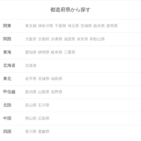
ら、恋愛・自分磨き・趣味などジャンル別の楽しいことまで、16
の楽しいことアイデアを集めました♪ いままさに楽しいことを探し
都道府県から探す
ている方は必見です。
関東
東京都
神奈川県
千葉県
埼玉県
茨城県
栃木県
群馬県
関西
大阪府
京都府
兵庫県
滋賀県
奈良県
和歌山県
東海
愛知県
静岡県
岐阜県
三重県
北海道
北海道
東北
岩手県
宮城県
福島県
甲信越
新潟県
山梨県
長野県
北陸
富山県
石川県
中国
岡山県
広島県
四国
香川県
愛媛県