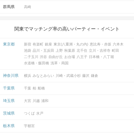
群馬県
高崎
関東でマッチング率の高いパーティー・イベント
東京都
新宿
有楽町
銀座
東京(八重洲・丸の内)
恵比寿・赤坂
六本木
池袋
品川・五反田
上野
秋葉原
北千住
立川・吉祥寺
町田
二子玉川
渋谷
自由が丘
お台場
八王子
日本橋・八丁堀
水道橋・飯田橋
浅草・両国
神奈川県
横浜
みなとみらい
川崎・武蔵小杉
藤沢
鎌倉
千葉県
千葉
柏
船橋
埼玉県
大宮
川越
浦和
茨城県
つくば
水戸
栃木県
宇都宮