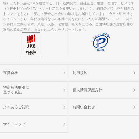
場）した株式会社IBJが運営する、日本最大級の「自社直営」婚活・恋活サービスです
（※PARTY☆PARTYからサービス名を変更いたしました）。独自のノウハウと最新の
トレンドをもとに、安心・安全な出会いの環境をお届けしています。今日・明日行け
るイベントから、年代や趣味などの条件であなたにぴったりの婚活パーティー・街コ
ンを簡単に探せます。東京、大阪、名古屋、福岡をはじめ、全国56店舗の直営店舗や
近隣の飲食店等で、あなたの出会いをサポートします。
運営会社
利用規約
特定商法取引に
個人情報保護方針
基づく表記
よくあるご質問
お問い合わせ
サイトマップ