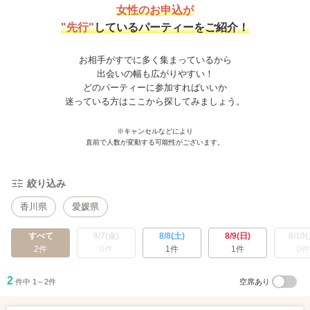
女性のお申込が
"先行"
しているパーティーをご紹介！
お相手がすでに多く集まっているから
出会いの幅も広がりやすい！
どのパーティーに参加すればいいか
迷っている方はここから探してみましょう。
※キャンセルなどにより
直前で人数が変動する可能性がございます。
絞り込み
香川県
愛媛県
すべて
8/7(金)
8/8(土)
8/9(日)
8/10(
2件
0件
1件
1件
0件
2
件中 1～2件
空席あり