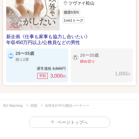
ツヴァイ松山
個室6対6
1on1トーク
新企画《仕事も家事も協力し合いたい》
年収450万円以上/公務員などの男性
28〜35歳
26〜35歳
残り2席
締め切り
通常価格
3,500
円
1,000
円
3,000
早割
円
IBJ Matching
四国
女性先行中の婚活パーティー
ページトップへ