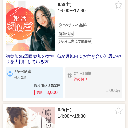
8/8(土)
16:00〜17:30
ツヴァイ高松
個室6対6
3か月以内に交際希望
初参加or2回目参加の女性《3か月以内にお付き合い》思いや
りを大切にしている方
29〜36歳
27〜36歳
残り2席
締め切り
通常価格
3,500
円
1,000
円
3,000
早割
円
8/9(日)
14:00〜15:30