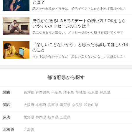
とは？
恋人を作れるかどうかは、婚活イベントにかかわらず職場や飲み
会の場で女性が話しかけて欲しい時に出すサインに、早く気づい
てアプローチできるかにも左右されます。 これから恋人作りを本
男性から送るLINEでのデートの誘い方！OKをもら
格的に始めようとしている方は、女性が異性を求めて出すサイン
いやすいメッセージのコツは？
をしっかりと理解し、正しい行動に移せるかどうかが重要。 この
気になる女性と出会い、メッセージのやり取りを続けてく中で
記事では、女性が話しかけて欲しい時に出すサインとその心理を
「この人いいな」と感じたら、次はデートに誘いたくなるもの。
詳しく解説した後、婚活イベントで実際にサインを受け取った場
しかし、中には「どう誘ったらいいの？」とお困りの男性もいら
合にどのような行動に繋げるべきかをご紹介していきます。
「楽しいことないかな」と思ったら試してほしい16
っしゃるのではないでしょうか。 そこで今回は、男性から女性へ
のこと
送るLINEでのデートの誘い方のコツをご紹介します。例文も混じ
何も予定がない休日など「楽しいことないかな…」と感じたこと
えながら解説するので、ぜひ参考にしてください。
がある人もいるのでは？ 日常が退屈に感じるなら、いますぐ楽し
いことを始めましょう！ いますぐ楽しい気分になれる対処法か
ら、恋愛・自分磨き・趣味などジャンル別の楽しいことまで、16
の楽しいことアイデアを集めました♪ いままさに楽しいことを探し
都道府県から探す
ている方は必見です。
関東
東京都
神奈川県
千葉県
埼玉県
茨城県
栃木県
群馬県
関西
大阪府
京都府
兵庫県
滋賀県
奈良県
和歌山県
東海
愛知県
静岡県
岐阜県
三重県
北海道
北海道