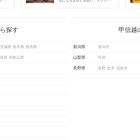
活イベ
気になる女性と出会い、メッセージ
会の場
のやり取りを続けてく中で「この人
に出す
いいな」と感じたら、次はデートに
ローチ
誘いたくなるもの。 しかし、中に
 これ
は「どう誘ったらいいの？」とお困
ようと
りの男性もいらっしゃるのではない
ら探す
甲信越
求めて
でしょうか。 そこで今回は、男性
し、正
から女性へ送るLINEでのデートの
重要。
誘い方のコツをご紹介します。例文
新潟県
茨城県
栃木県
群馬県
新潟市
けて欲
も混じえながら解説するので、ぜひ
理を詳
参考にしてください。
山梨県
良県
和歌山県
甲府
トで実
にどの
長野県
長野
松本
須坂市
ご紹介