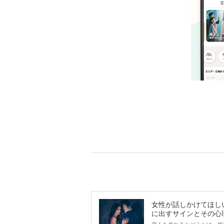
女性が話しかけてほし
に出すサインとその心
は？