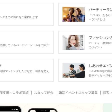
パーティーラ
「いいね」をもらうほ
ングまでの流れをご案内します
ーランクとは
ファッション
パーティー参加前
使用しているパーティーツールをご紹介
のポイント
ト
しあわせエピ
何組マッチングしたかなど、写真を交え
IBJ Matchi
告やメッセージを
催支援・コラボ実績
スタッフ紹介
婚活イベントスタッフ募集
接客