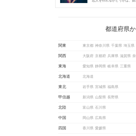
恋人を作れるかどうかは、婚
ントにかかわらず職場や飲み
で女性が話しかけて欲しい時
サインに、早く気づいてアプ
できるかにも左右されます。
から恋人作りを本格的に始め
都道府県か
している方は、女性が異性を
出すサインをしっかりと理解
しい行動に移せるかどうかが
関東
東京都
神奈川県
千葉県
埼玉県
この記事では、女性が話しか
しい時に出すサインとその心
関西
大阪府
京都府
兵庫県
滋賀県
奈
しく解説した後、婚活イベン
際にサインを受け取った場合
東海
愛知県
静岡県
岐阜県
三重県
ような行動に繋げるべきかを
していきます。
北海道
北海道
東北
岩手県
宮城県
福島県
甲信越
新潟県
山梨県
長野県
北陸
富山県
石川県
中国
岡山県
広島県
四国
香川県
愛媛県