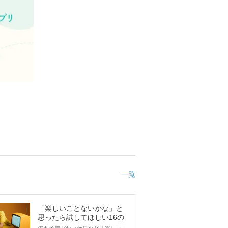
一覧
「楽しいことないかな」と
思ったら試してほしい16の
こと