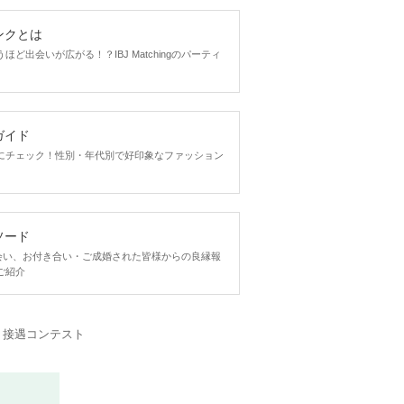
ンクとは
ど出会いが広がる！？IBJ Matchingのパーティ
ガイド
にチェック！性別・年代別で好印象なファッション
ソード
ngで出会い、お付き合い・ご成婚された皆様からの良縁報
ご紹介
・接遇コンテスト