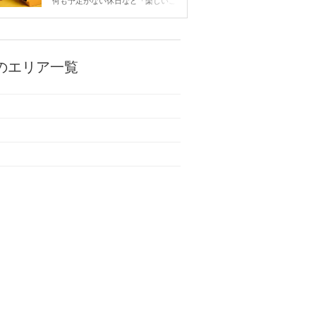
何も予定がない休日など「楽しいこ
とないかな…」と感じたことがある
人もいるのでは？ 日常が退屈に感
じるなら、いますぐ楽しいことを始
めましょう！ いますぐ楽しい気分
になれる対処法から、恋愛・自分磨
のエリア一覧
き・趣味などジャンル別の楽しいこ
とまで、16の楽しいことアイデア
を集めました♪ いままさに楽しいこ
とを探している方は必見です。