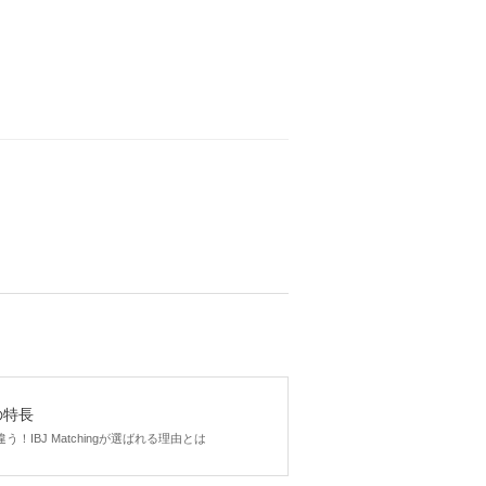
gの特長
！IBJ Matchingが選ばれる理由とは