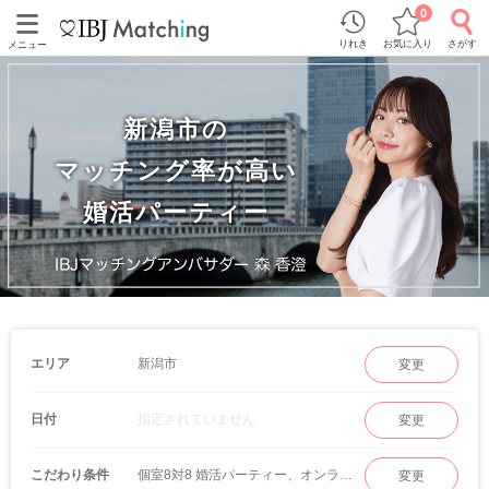
0
りれき
お気に入り
さがす
メニュー
新潟市の
マッチング率が高い
婚活パーティー
新潟市
エリア
変更
指定されていません
日付
変更
個室8対8 婚活パーティー、オンラインマッチング
こだわり条件
変更