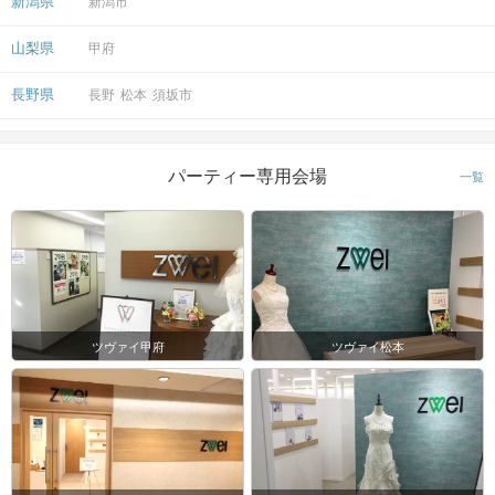
新潟県
新潟市
山梨県
甲府
長野県
長野
松本
須坂市
パーティー専用会場
一覧
ツヴァイ甲府
ツヴァイ松本