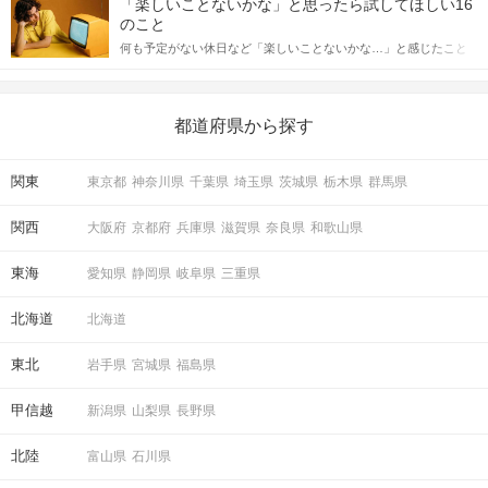
合にどのような行動に繋げるべきかをご紹介していきます。
「楽しいことないかな」と思ったら試してほしい16
っしゃるのではないでしょうか。 そこで今回は、男性から女性へ
のこと
送るLINEでのデートの誘い方のコツをご紹介します。例文も混じ
何も予定がない休日など「楽しいことないかな…」と感じたこと
えながら解説するので、ぜひ参考にしてください。
がある人もいるのでは？ 日常が退屈に感じるなら、いますぐ楽し
いことを始めましょう！ いますぐ楽しい気分になれる対処法か
ら、恋愛・自分磨き・趣味などジャンル別の楽しいことまで、16
の楽しいことアイデアを集めました♪ いままさに楽しいことを探し
都道府県から探す
ている方は必見です。
関東
東京都
神奈川県
千葉県
埼玉県
茨城県
栃木県
群馬県
関西
大阪府
京都府
兵庫県
滋賀県
奈良県
和歌山県
東海
愛知県
静岡県
岐阜県
三重県
北海道
北海道
東北
岩手県
宮城県
福島県
甲信越
新潟県
山梨県
長野県
北陸
富山県
石川県