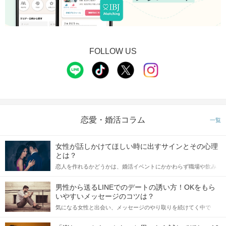
FOLLOW US
恋愛・婚活コラム
一覧
女性が話しかけてほしい時に出すサインとその心理
とは？
恋人を作れるかどうかは、婚活イベントにかかわらず職場や飲み
会の場で女性が話しかけて欲しい時に出すサインに、早く気づい
てアプローチできるかにも左右されます。 これから恋人作りを本
男性から送るLINEでのデートの誘い方！OKをもら
格的に始めようとしている方は、女性が異性を求めて出すサイン
いやすいメッセージのコツは？
をしっかりと理解し、正しい行動に移せるかどうかが重要。 この
気になる女性と出会い、メッセージのやり取りを続けてく中で
記事では、女性が話しかけて欲しい時に出すサインとその心理を
「この人いいな」と感じたら、次はデートに誘いたくなるもの。
詳しく解説した後、婚活イベントで実際にサインを受け取った場
しかし、中には「どう誘ったらいいの？」とお困りの男性もいら