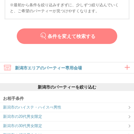
※最初から条件を絞り込みすぎずに、少しずつ絞り込んでいく
と、ご希望のパーティーが見つけやすくなります。
条件を変えて検索する
新潟市エリアのパーティー専用会場
新潟市のパーティーを絞り込む
お相手条件
新潟市のハイステ・ハイスぺ男性
ツヴァイ新潟
新潟市の20代男女限定
＼全席個室！／ナチュラルで清潔感のあ
るパーティー会場♪
新潟市の30代男女限定