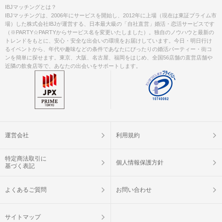
IBJマッチングとは？
IBJマッチングは、2006年にサービスを開始し、2012年に上場（現在は東証プライム市
場）した株式会社IBJが運営する、日本最大級の「自社直営」婚活・恋活サービスです
（※PARTY☆PARTYからサービス名を変更いたしました）。独自のノウハウと最新の
トレンドをもとに、安心・安全な出会いの環境をお届けしています。今日・明日行け
るイベントから、年代や趣味などの条件であなたにぴったりの婚活パーティー・街コ
ンを簡単に探せます。東京、大阪、名古屋、福岡をはじめ、全国56店舗の直営店舗や
近隣の飲食店等で、あなたの出会いをサポートします。
運営会社
利用規約
特定商法取引に
個人情報保護方針
基づく表記
よくあるご質問
お問い合わせ
サイトマップ