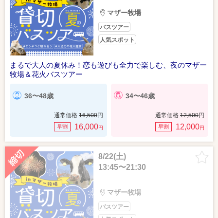
マザー牧場
バスツアー
人気スポット
まるで大人の夏休み！恋も遊びも全力で楽しむ、夜のマザー
牧場＆花火バスツアー
36〜48歳
34〜46歳
通常価格
16,500
円
通常価格
12,500
円
16,000
12,000
早割
早割
円
円
8/22(土)
13:45〜21:30
マザー牧場
バスツアー