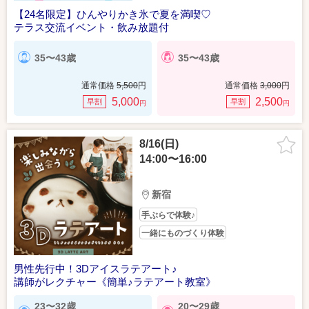
【24名限定】ひんやりかき氷で夏を満喫♡
テラス交流イベント・飲み放題付
35〜43歳
35〜43歳
通常価格
5,500
円
通常価格
3,000
円
5,000
2,500
早割
早割
円
円
8/16(日)
14:00〜16:00
新宿
手ぶらで体験♪
一緒にものづくり体験
男性先行中！3Dアイスラテアート♪
講師がレクチャー《簡単♪ラテアート教室》
23〜32歳
20〜29歳