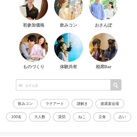
初参加価格
飲みコン
おさんぽ
ものづくり
体験共有
相席Bar
飲みコン
ラテアート
謎解き
披露宴会場
100名
大人数
貸切
ねこ
立食
占い