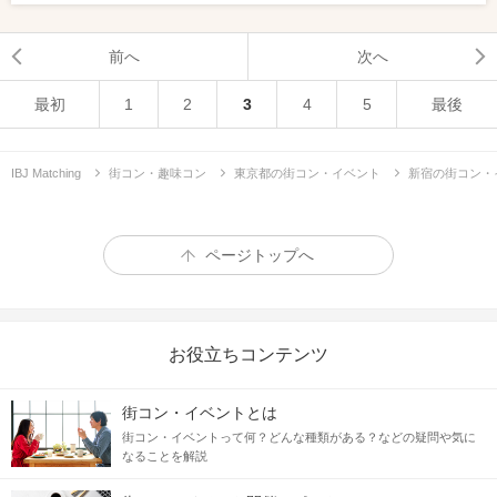
前へ
次へ
最初
1
2
3
4
5
最後
IBJ Matching
街コン・趣味コン
東京都の街コン・イベント
新宿の街コン・
ページトップへ
お役立ちコンテンツ
街コン・イベントとは
街コン・イベントって何？どんな種類がある？などの疑問や気に
なることを解説