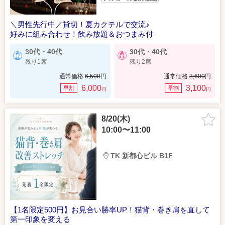
＼男性先行中／貸切！夏カクテルで交流♪
好みに組み合わせ！飲み放題＆おつまみ付
30代・40代
30代・40代
残り1席
残り2席
通常価格
6,500
円
通常価格
3,600
円
6,000
3,100
早割
早割
円
円
8/20(木)
10:00〜11:00
TK 新都心ビル B1F
【1名限定500円】お見合い勝率UP！猫背・巻き肩を直して
第一印象を変える