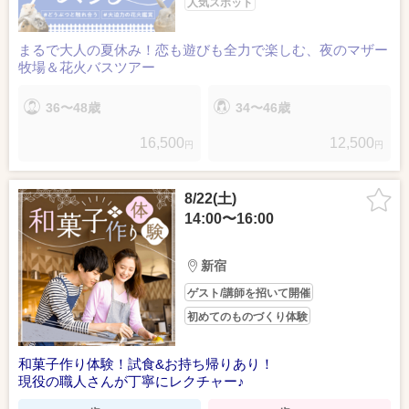
人気スポット
まるで大人の夏休み！恋も遊びも全力で楽しむ、夜のマザー
牧場＆花火バスツアー
36〜48歳
34〜46歳
16,500
12,500
円
円
8/22(土)
14:00〜16:00
新宿
ゲスト/講師を招いて開催
初めてのものづくり体験
和菓子作り体験！試食&お持ち帰りあり！
現役の職人さんが丁寧にレクチャー♪