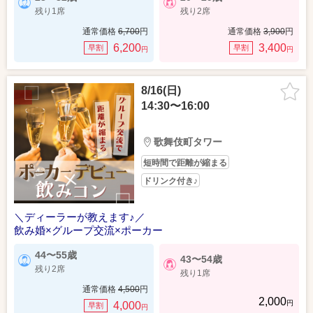
残り1席
残り2席
通常価格
6,700
円
通常価格
3,900
円
6,200
3,400
早割
早割
円
円
8/16(日)
14:30〜16:00
歌舞伎町タワー
短時間で距離が縮まる
ドリンク付き♪
＼ディーラーが教えます♪／
飲み婚×グループ交流×ポーカー
44〜55歳
43〜54歳
残り2席
残り1席
通常価格
4,500
円
2,000
円
4,000
早割
円