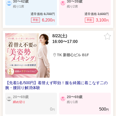
30〜42歳
30〜39歳
残り1席
残り2席
通常価格
6,700
円
通常価格
3,600
円
6,200
3,100
早割
早割
円
円
8/22(土)
16:00〜17:00
TK 新都心ビル B1F
【先着1名/500円】着替えず即効！服を綺麗に着こなす二の
腕・腰回り解消体験
20〜69歳
20〜69歳
締め切り
残り1席
0
500
円
円