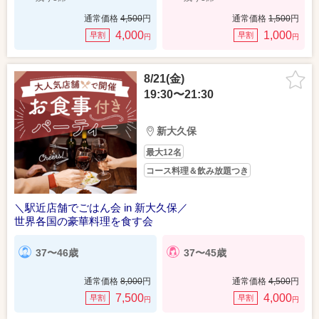
通常価格
4,500
円
通常価格
1,500
円
4,000
1,000
早割
早割
円
円
8/21(金)
19:30〜21:30
新大久保
最大12名
コース料理＆飲み放題つき
＼駅近店舗でごはん会 in 新大久保／
世界各国の豪華料理を食す会
37〜46歳
37〜45歳
通常価格
8,000
円
通常価格
4,500
円
7,500
4,000
早割
早割
円
円