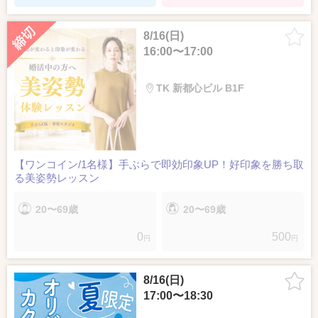
8/16(日)
16:00〜17:00
TK 新都心ビル B1F
【ワンコイン/1名様】手ぶらで即効印象UP！好印象を勝ち取
る美姿勢レッスン
20〜69歳
20〜69歳
0
500
円
円
8/16(日)
17:00〜18:30