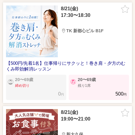
8/21(金)
17:30〜18:30
TK 新都心ビル B1F
【500円/先着1名】仕事帰りにサクッと！巻き肩・夕方のむ
くみ即効解消レッスン
20〜69歳
20〜69歳
締め切り
残り1席
0
500
円
円
8/21(金)
19:00〜21:00
新大久保