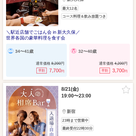
最大12名
コース料理＆飲み放題つき
＼駅近店舗でごはん会 in 新大久保／
世界各国の豪華料理を食す会
34〜41歳
32〜40歳
通常価格
8,200
円
通常価格
4,200
円
7,700
3,700
早割
早割
円
円
8/21(金)
19:00〜23:00
新宿
23時まで営業中
最終受付22時30分