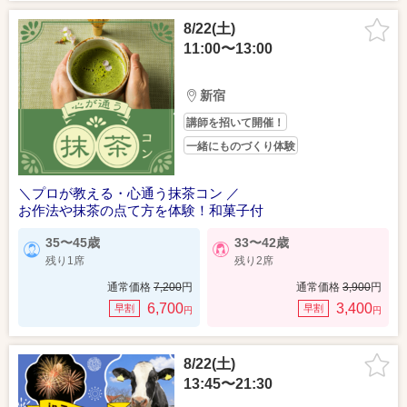
8/22(土)
11:00〜13:00
新宿
講師を招いて開催！
一緒にものづくり体験
＼プロが教える・心通う抹茶コン ／
お作法や抹茶の点て方を体験！和菓子付
35〜45歳
33〜42歳
残り1席
残り2席
通常価格
7,200
円
通常価格
3,900
円
6,700
3,400
早割
早割
円
円
8/22(土)
13:45〜21:30