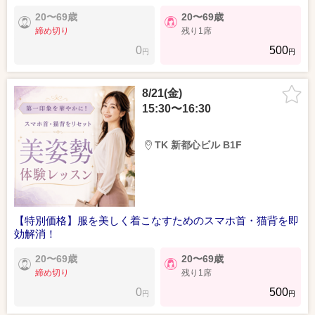
20〜69歳
20〜69歳
締め切り
残り1席
0
500
円
円
8/21(金)
15:30〜16:30
TK 新都心ビル B1F
【特別価格】服を美しく着こなすためのスマホ首・猫背を即
効解消！
20〜69歳
20〜69歳
締め切り
残り1席
0
500
円
円