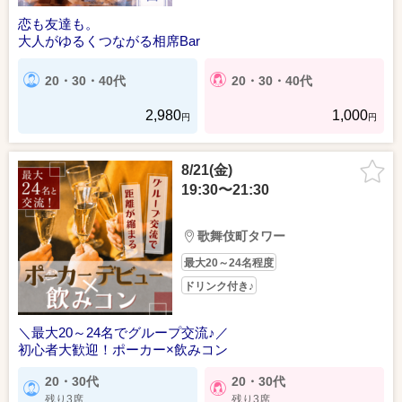
恋も友達も。
大人がゆるくつながる相席Bar
20・30・40代
20・30・40代
2,980
1,000
円
円
8/21(金)
19:30〜21:30
歌舞伎町タワー
最大20～24名程度
ドリンク付き♪
＼最大20～24名でグループ交流♪／
初心者大歓迎！ポーカー×飲みコン
20・30代
20・30代
残り3席
残り3席