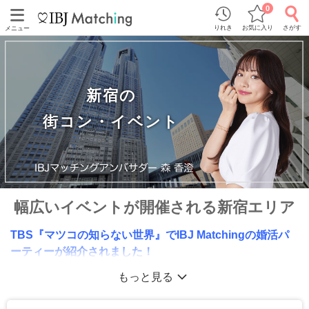
0
りれき
お気に入り
さがす
メニュー
新宿の
街コン・イベント
幅広いイベントが開催される新宿エリア
TBS『マツコの知らない世界』でIBJ Matchingの婚活パ
ーティーが紹介されました！
もっと見る
100名以上が参加する大型イベント、気軽に出会える「ディナー合コ
ン」「趣味コン」「スポーツコン」「お散歩コン」など幅広い企画をご
用意！