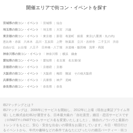
開催エリアで街コン・イベントを探す
宮城県の街コン・イベント
宮城県
仙台
埼玉県の街コン・イベント
埼玉県
大宮
川越
東京都の街コン・イベント
東京都
新宿
有楽町
銀座
東京(八重洲・丸の内)
恵比寿・赤坂
六本木
品川・五反田
上野
秋葉原
立川・吉祥寺
二子玉川
渋谷
自由が丘
お台場
八王子
日本橋・八丁堀
水道橋・飯田橋
浅草・両国
神奈川県の街コン・イベント
神奈川県
横浜
鎌倉
愛知県の街コン・イベント
愛知県
名古屋
名古屋/栄
京都府の街コン・イベント
京都府
京都
大阪府の街コン・イベント
大阪府
梅田
難波
その他大阪府
兵庫県の街コン・イベント
兵庫県
神戸
尼崎
奈良県の街コン・イベント
奈良県
奈良
IBJマッチングとは？
IBJマッチングは、2006年にサービスを開始し、2012年に上場（現在は東証プライム市
場）した株式会社IBJが運営する、日本最大級の「自社直営」婚活・恋活サービスです
（※PARTY☆PARTYからサービス名を変更いたしました）。独自のノウハウと最新の
トレンドをもとに、安心・安全な出会いの環境をお届けしています。今日・明日行け
るイベントから、年代や趣味などの条件であなたにぴったりの婚活パーティー・街コ