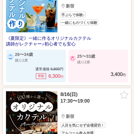
新宿
手ぶらで体験♪
一緒にものづくり体験
《夏限定》一緒に作るオリジナルカクテル
講師がレクチャー♪初心者でも安心
26〜34歳
25〜33歳
残り1席
残り2席
通常価格
6,800
円
3,400
円
6,300
早割
円
8/16(日)
17:30〜19:00
新宿
人目を気にせず会場貸切！
アルコール飲み放題