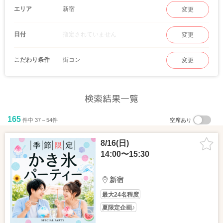
新宿
エリア
変更
指定されていません
日付
変更
街コン
こだわり条件
変更
検索結果一覧
165
件中 37～54件
空席あり
8/16(日)
14:00〜15:30
新宿
最大24名程度
夏限定企画♪