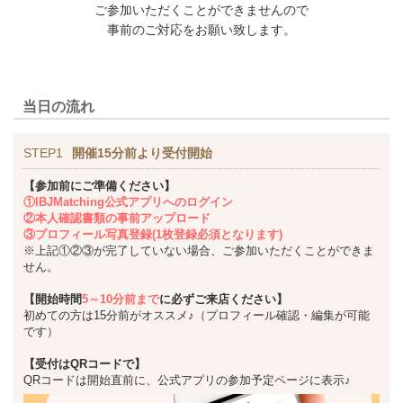
ご参加いただくことができませんので
事前のご対応をお願い致します。
当日の流れ
STEP1
開催15分前より受付開始
【参加前にご準備ください】
①IBJMatching公式アプリへのログイン
②本人確認書類の事前アップロード
③プロフィール写真登録(1枚登録必須となります)
※上記①②③が完了していない場合、ご参加いただくことができま
せん。
【開始時間
5～10分前まで
に必ずご来店ください】
初めての方は15分前がオススメ♪（プロフィール確認・編集が可能
です）
【受付はQRコードで】
QRコードは開始直前に、公式アプリの参加予定ページに表示♪