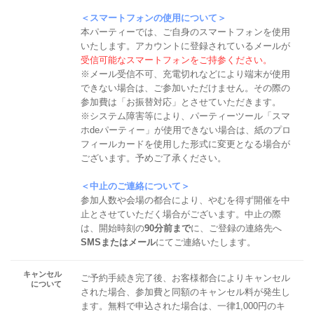
＜スマートフォンの使用について＞
本パーティーでは、ご自身のスマートフォンを使用
いたします。アカウントに登録されているメールが
受信可能なスマートフォンをご持参ください。
※メール受信不可、充電切れなどにより端末が使用
できない場合は、ご参加いただけません。その際の
参加費は「お振替対応」とさせていただきます。
※システム障害等により、パーティーツール「スマ
ホdeパーティー」が使用できない場合は、紙のプロ
フィールカードを使用した形式に変更となる場合が
ございます。予めご了承ください。
＜中止のご連絡について＞
参加人数や会場の都合により、やむを得ず開催を中
止とさせていただく場合がございます。中止の際
は、開始時刻の
90分前まで
に、ご登録の連絡先へ
SMSまたはメール
にてご連絡いたします。
キャンセル
ご予約手続き完了後、お客様都合によりキャンセル
について
された場合、参加費と同額のキャンセル料が発生し
ます。無料で申込された場合は、一律1,000円のキ