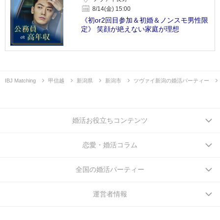
8/14(金) 15:00
《初or2回目参加＆初婚＆ノンスモ男性限
定》 笑顔が絶えない家庭が理想
IBJ Matching
甲信越
新潟県
新潟市
ツヴァイ新潟の婚活パーティー
婚活お役立ちコンテンツ
恋愛・婚活コラム
全国の婚活パーティー
運営者情報