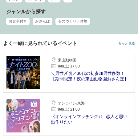
ジャンルから探す
お食事付き
おさんぽ
ものづくり／体験
よく一緒に見られているイベント
もっと見る
東山動物園
8/8(土) 17:00
＼男性〆切／30代の初参加男性多数！
【期間限定！夜の東山動物園おさんぽ】
オンライン/東海
8/8(土) 21:00
《オンラインマッチング♪》 恋人と思い
出作りたい