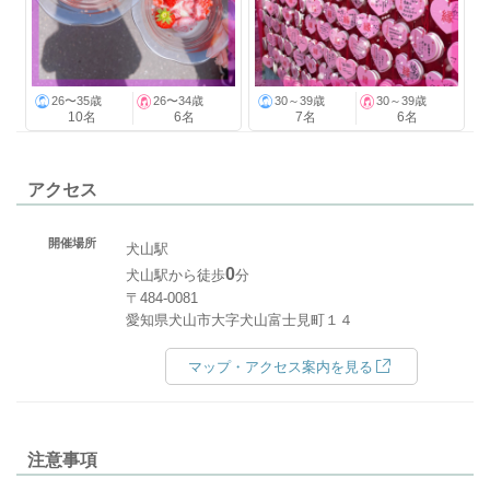
26〜35歳
26〜34歳
30～39歳
30～39歳
10名
6名
7名
6名
アクセス
開催場所
犬山駅
0
犬山駅から徒歩
分
〒484-0081
愛知県犬山市大字犬山富士見町１４
マップ・アクセス案内を見る
注意事項