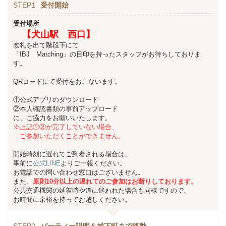
STEP1
受付開始
受付場所
【
犬山駅 西口】
改札を出て階段下にて
「IBJ Matching」の目印を持ったスタッフがお待ちしておりま
す。
QRコードにて受付をおこないます。
①公式アプリのダウンロード
②本人確認書類の事前アップロード
に、ご協力をお願いいたします。
※上記①②が完了していない場合、
ご参加いただくことができません。
開始時刻に遅れてご到着される場合は、
事前に
公式LINE
よりご一報ください。
お電話での問い合わせ窓口はございません。
また、
原則10分以上の遅れてのご参加はお断りしております。
公共交通機関の延着時や道に迷われた場合も同様ですので、
お時間に余裕を持ってお越しください。
STEP2
パーティー説明＆城下町まで移動