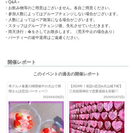
＜Q&A＞
・お飲み物等のご用意はございません。各自ご用意ください。
・参加人数によってはグループチェンジしない場合がございます。
・人数によってはペア散策になる場合がございます。
・スタッフはグループチェンジ後、失礼させていただきます。
・雨天決行：傘をさしてお散歩します。（荒天中止の場合あり）
・パーティーの途中退席はご遠慮ください。
開催レポート
このイベントの過去の開催レポート
串グルメ春夏の陣開催中の犬山で満
【2024年！初詣×恋活in犬山城下町】
喫さんぽ恋活パーティー♡
三光稲荷神社で恋愛成就を祈願♡
2024/04/28(日)
2024/01/07(日)