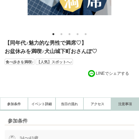
1
2
3
4
5
【同年代♪魅力的な男性で満席♡】
お盆休みを満喫♪犬山城下町おさんぽ♡
食べ歩きを満喫♪
【人気】スポットへ♪
LINEでシェアする
参加条件
イベント詳細
当日の流れ
アクセス
注意事項
参加条件
34〜43歳