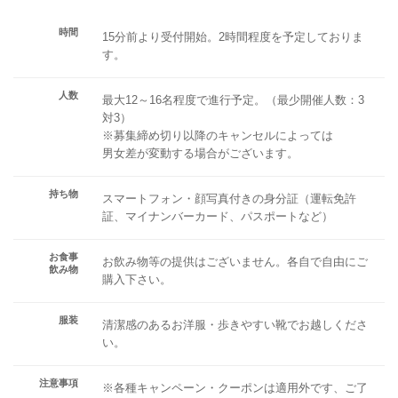
時間
15分前より受付開始。2時間程度を予定しておりま
す。
人数
最大12～16名程度で進行予定。（最少開催人数：3
対3）
※募集締め切り以降のキャンセルによっては
男女差が変動する場合がございます。
持ち物
スマートフォン・顔写真付きの身分証（運転免許
証、マイナンバーカード、パスポートなど）
お食事
お飲み物等の提供はございません。各自で自由にご
飲み物
購入下さい。
服装
清潔感のあるお洋服・歩きやすい靴でお越しくださ
い。
注意事項
※各種キャンペーン・クーポンは適用外です、ご了