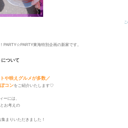
こ
PARTY☆PARTY東海特別企画の新家です。
トについて
トや映えグルメが多数／
ぽコン
をご紹介いたします♡
ィーには、
とお考えの
お集まりいただきました！