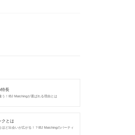
い
500
円(税込み)
い
000
円(税込み)
gの特長
！IBJ Matchingが選ばれる理由とは
ンクとは
ど出会いが広がる！？IBJ Matchingのパーティ