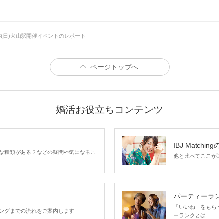
ぽ♪】
最大20名程度
良縁祈願♡
4/28(日)犬山駅開催イベントのレポート
26〜35歳
価値観 楽しく出会いた
男性
ページトップへ
6,
婚活お役立ちコンテンツ
26〜34歳
価値観 楽しく出会いた
女性
2,
IBJ Matchin
な種類がある？などの疑問や気になるこ
他と比べてここが違う
細
パーティーラ
「いいね」をもらうほ
ングまでの流れをご案内します
ーランクとは