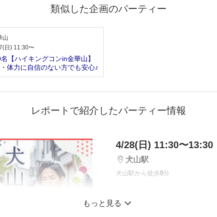
類似した企画のパーティー
華山
7(日) 11:30〜
0名【ハイキングコンin金華山】
・体力に自信のない方でも安心♪
レポートで紹介したパーティー情報
4/28(日) 11:30〜13:30
犬山駅
犬山駅から徒歩
0
分
好評につき最大20名
もっと見る
同年代！【GW犬山城