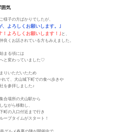
雰囲気
ご様子の方ばかりでしたが、
が、よろしくお願いします。｣
す！よろしくお願いします！｣
と、
仲良くお話されている方もみえました。
始まる頃には
へと変わっていました♡
まりいただいたため
かれて、犬山城下町での食べ歩きや
社を参拝しました♪
集合場所の犬山駅から
しながら移動し、
下町の入口付近まで行き
ループタイムがスタート！
山串グルメ春夏の陣が開催中で、