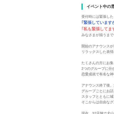
イベント中の
受付時には緊張した
｢緊張しています
｢私も緊張してま
みなさまが揃うまで
開始のアナウンスが
リラックスした表情
たくさんの方にお集
2つのグループに分
恋愛成就で有名な神
アナウンス終了後、
グループごとにお話
スタッフとともに城
そこからは自由なグ
現在、32店舗で犬