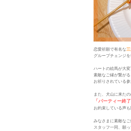
恋愛祈願で有名な
三
グループチェンジを
ハートの絵馬が大変
素敵なご縁が繋がる
お祈りされている参
また、犬山に来たの
「パーティー終了
お約束している声も
みなさまに素敵なご
スタッフ一同、願っ