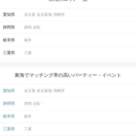
公共交通機関の延着時や道に迷われた場合も同様ですので、
お時間に余裕を持ってお越しください。
愛知県
名古屋
名古屋/栄
岡崎市
STEP2
パーティー説明
静岡県
静岡
浜松
専属のスタッフがパーティーの流れを説明します。
岐阜県
岐阜
分からない事がありましたらお気軽に聞いて下さい♪
三重県
三重
STEP3
自己紹介タイム
ご参加の皆さまで、簡単に自己紹介をしていただきます♪
東海でマッチング率の高いパーティー・イベント
1日限定のグループLINE《オープンチャット》作成！
お写真などの共有も可能となります♪
愛知県
名古屋
名古屋/栄
岡崎市
スタッフよりおススメスポットの説明等もご案内もさせていた
だきます！
静岡県
静岡
浜松
STEP4
おさんぽタイム
岐阜県
岐阜
準備ができ次第、おさんぽスタート♪
三重県
三重
皆さまのご出発をスタッフがお見送りいたします！