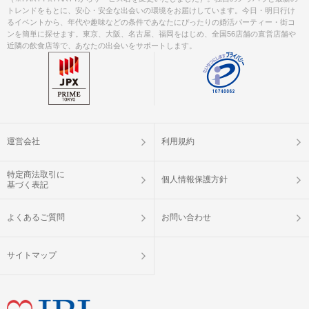
トレンドをもとに、安心・安全な出会いの環境をお届けしています。今日・明日行け
清潔感のある服装でお越しください。
るイベントから、年代や趣味などの条件であなたにぴったりの婚活パーティー・街コ
服装
ンを簡単に探せます。東京、大阪、名古屋、福岡をはじめ、全国56店舗の直営店舗や
近隣の飲食店等で、あなたの出会いをサポートします。
※こちらのPARTYの超早割には人数制
限がございます※
注意事項
※各種キャンペーン・クーポンは適用
外です、ご了承下さい。
ご予約手続き完了後、お客様都合によ
運営会社
利用規約
キャンセル
りキャンセルされた場合、参加費と同
について
額のキャンセル料が発生します。
特定商法取引に
個人情報保護方針
基づく表記
掲載開始日：2023/10/6
よくあるご質問
お問い合わせ
サイトマップ