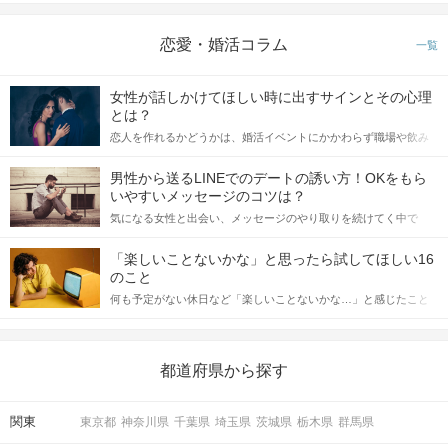
「次は２人で犬山に来れたらいいなぁ！」
恋愛・婚活コラム
一覧
ステキな時間になりますように。
女性が話しかけてほしい時に出すサインとその心理
当日の流れ
とは？
恋人を作れるかどうかは、婚活イベントにかかわらず職場や飲み
【スタッフが同行しないメリット】
会の場で女性が話しかけて欲しい時に出すサインに、早く気づい
てアプローチできるかにも左右されます。 これから恋人作りを本
✓自由度が高く！好きな時間まで楽しめる
男性から送るLINEでのデートの誘い方！OKをもら
格的に始めようとしている方は、女性が異性を求めて出すサイン
いやすいメッセージのコツは？
✓グループ行動によって男女関係なく仲良くなれる
をしっかりと理解し、正しい行動に移せるかどうかが重要。 この
✓周囲を気にせず自然な形で出会える
気になる女性と出会い、メッセージのやり取りを続けてく中で
記事では、女性が話しかけて欲しい時に出すサインとその心理を
「この人いいな」と感じたら、次はデートに誘いたくなるもの。
詳しく解説した後、婚活イベントで実際にサインを受け取った場
しかし、中には「どう誘ったらいいの？」とお困りの男性もいら
合にどのような行動に繋げるべきかをご紹介していきます。
「楽しいことないかな」と思ったら試してほしい16
っしゃるのではないでしょうか。 そこで今回は、男性から女性へ
のこと
送るLINEでのデートの誘い方のコツをご紹介します。例文も混じ
何も予定がない休日など「楽しいことないかな…」と感じたこと
えながら解説するので、ぜひ参考にしてください。
がある人もいるのでは？ 日常が退屈に感じるなら、いますぐ楽し
いことを始めましょう！ いますぐ楽しい気分になれる対処法か
ら、恋愛・自分磨き・趣味などジャンル別の楽しいことまで、16
の楽しいことアイデアを集めました♪ いままさに楽しいことを探し
都道府県から探す
ている方は必見です。
関東
東京都
神奈川県
千葉県
埼玉県
茨城県
栃木県
群馬県