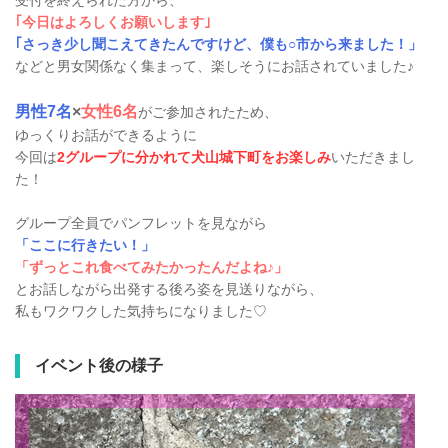
受付を終えられた方から、
｢今日はよろしくお願いします｣
｢さっき少し聞こえてきたんですけど、僕も○市から来ました！」
などと男女関係なく集まって、楽しそうにお話されていました♪
男性7名
×
女性6名
がご参加されたため、
ゆっくりお話ができるように
今回は
2グループに分かれて犬山城下町をお楽しみ
いただきまし
た！
グループ全員でパンフレットを見ながら
「ここに行きたい！」
「ずっとこれ食べてみたかったんだよね♪」
とお話しながら出発する後ろ姿を見送りながら、
私もワクワクした気持ちになりました♡
イベント後の様子