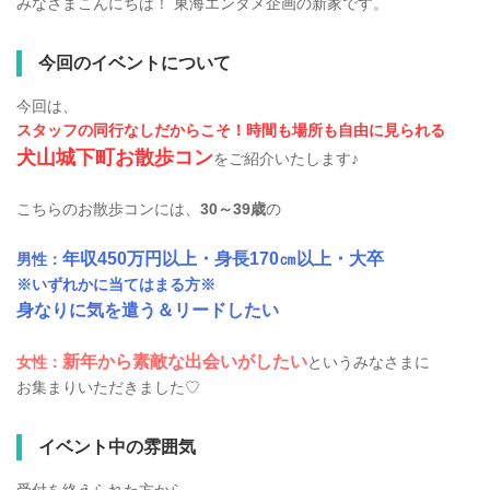
みなさまこんにちは！ 東海エンタメ企画の新家です。
今回のイベントについて
今回は、
スタッフの同行なしだからこそ！時間も場所も自由に見られる
犬山城下町お散歩コン
をご紹介いたします♪
こちらのお散歩コンには、
30～39歳
の
年収450万円以上・身長170㎝以上・大卒
男性：
※いずれかに当てはまる方※
身なりに気を遣う＆リードしたい
新年から素敵な出会いがしたい
女性：
というみなさまに
お集まりいただきました♡
イベント中の雰囲気