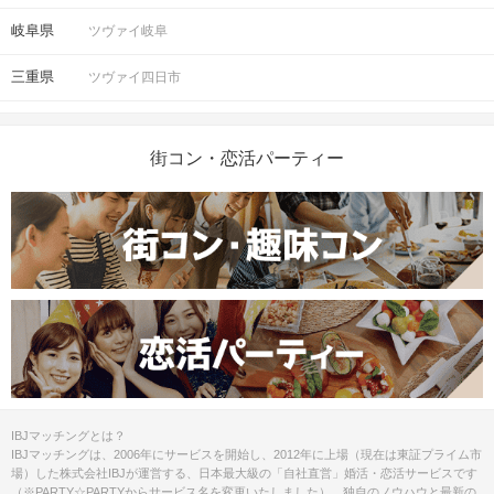
アクセス
岐阜県
ツヴァイ岐阜
犬山駅
三重県
ツヴァイ四日市
0
犬山駅から徒歩
分
〒484-0081
愛知県犬山市大字犬山富士見町１４
開催場所
街コン・恋活パーティー
マップ・アクセス案内を見る
注意事項
スマートフォン・顔写真付きの身分証
（運転免許証、マイナンバーカード、
持ち物
パスポートなど）
IBJマッチングとは？
お飲み物等の提供はございません。各
IBJマッチングは、2006年にサービスを開始し、2012年に上場（現在は東証プライム市
お食事
飲み物
自でご購入ください。
場）した株式会社IBJが運営する、日本最大級の「自社直営」婚活・恋活サービスです
（※PARTY☆PARTYからサービス名を変更いたしました）。独自のノウハウと最新の