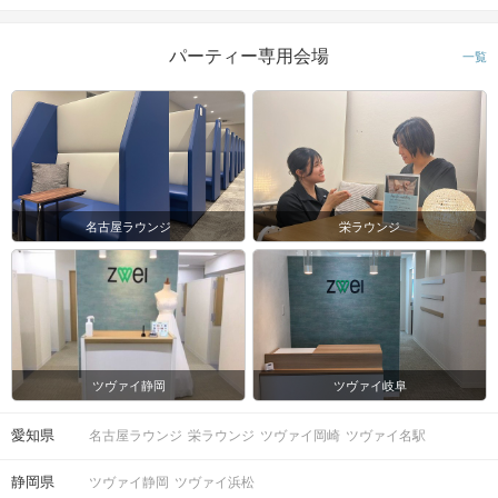
城下町で食べ歩きしたり、猿田彦神社で良縁祈願のお参り♡
犬山城で歴史に触れたり、木曽川で涼んだり、自由に犬山の街
パーティー専用会場
を満喫しよう♪
一覧
※食べ歩き代は各自でご精算となります。
STEP5
解散時間も自由！
おおよそ2時間程度が目安となりますが、
解散時間の指定はございませんので、
名古屋ラウンジ
栄ラウンジ
皆さまでご相談しながらお楽しみください♪
＜Q&A＞
・最小開催人数：3対3程度
・お飲み物等のご用意はございません。各自ご用意ください。
ツヴァイ静岡
ツヴァイ岐阜
・パーティー時間は2時間程度を予定しています。
・人数によってはグループチェンジしない場合がございます。
※パーティー開始後、スタッフは同行いたしません
愛知県
名古屋ラウンジ
栄ラウンジ
ツヴァイ岡崎
ツヴァイ名駅
静岡県
ツヴァイ静岡
ツヴァイ浜松