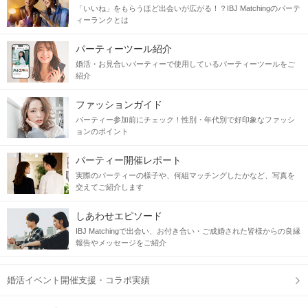
「いいね」をもらうほど出会いが広がる！？IBJ Matchingのパーテ
ィーランクとは
パーティーツール紹介
＼新年から素敵な人と出会いたい／
婚活・お見合いパーティーで使用しているパーティーツールをご
紹介
高年収・高身長・高学歴
ファッションガイド
＆
身なりに気を遣うリードしたい男性
パーティー参加前にチェック！性別・年代別で好印象なファッシ
ョンのポイント
パーティー開催レポート
実際のパーティーの様子や、何組マッチングしたかなど、写真を
交えてご紹介します
●犬山の観光地を自由に楽しむ●
しあわせエピソード
IBJ Matchingで出会い、お付き合い・ご成婚された皆様からの良縁
【犬山城下町】【三光稲荷神社】
報告やメッセージをご紹介
江戸時代の面影を残す町並みで食べ歩きをしよう
ハートの絵馬・良縁祈願で有名な神社で参拝♪
婚活イベント開催支援・コラボ実績