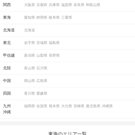
関西
大阪府
京都府
兵庫県
滋賀県
奈良県
和歌山県
イベントの流れ
東海
愛知県
静岡県
岐阜県
三重県
STEP1
受付開始
北海道
北海道
受付場所
東北
岩手県
宮城県
福島県
【
犬山駅 西口】
改札を出て階段下にて
甲信越
新潟県
山梨県
長野県
PARTY☆PARTYの目印を持ったスタッフがお待ちしておりま
す。
北陸
富山県
石川県
QRコードにて受付をおこないます。
中国
岡山県
広島県
①公式アプリのダウンロード
②本人確認書類の事前アップロード
四国
香川県
愛媛県
に、ご協力をお願いいたします。
※上記①②が完了していない場合、
九州
福岡県
佐賀県
熊本県
大分県
宮崎県
鹿児島県
沖縄県
ご参加いただくことができません。
沖縄
開始時刻に遅れてご到着される場合は、事前に
公式LINE
より
ご一報ください。
お電話での問い合わせ窓口はございません。
東海のエリア一覧
また、
原則10分以上の遅れてのご参加はお断りしております。