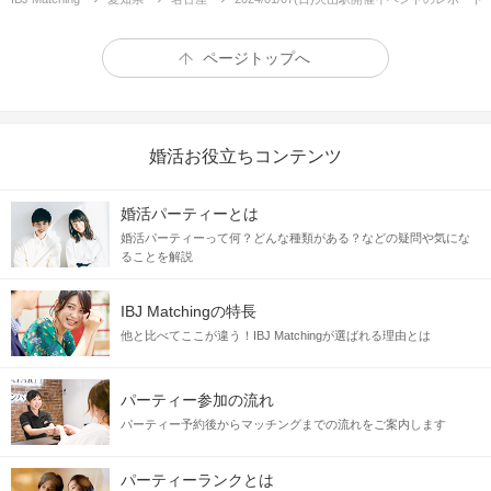
ページトップへ
婚活お役立ちコンテンツ
婚活パーティーとは
1
2
3
4
婚活パーティーって何？どんな種類がある？などの疑問や気にな
【2024年！初詣×恋活in犬山城下町】
ることを解説
ハイスペックなリードしたい男性を募集
IBJ Matchingの特長
最大12名程度
今だけ！季節限定企画
他と比べてここが違う！IBJ Matchingが選ばれる理由とは
企画詳細
パーティー参加の流れ
2024年！謹賀新年♡初詣！！
パーティー予約後からマッチングまでの流れをご案内します
パーティーランクとは