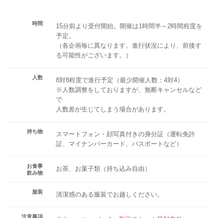
時間
15分前より受付開始。開催は1時間半～2時間程度を
予定。
（各企画毎に異なります。進行状況により、前後す
る可能性がございます。）
人数
8対8程度で進行予定（最少開催人数：4対4）
※人数調整をしておりますが、無断キャンセルなど
で
人数差が生じてしまう場合があります。
持ち物
スマートフォン・顔写真付きの身分証（運転免許
証、マイナンバーカード、パスポートなど）
お食事
お茶、お菓子類（持ち込み自由）
飲み物
服装
清潔感のある服装でお越しください。
注意事項