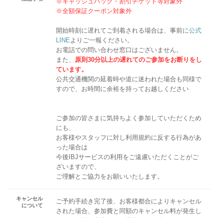
※キャッシュバック・割引チケット等対象外
※全額保証クーポン対象外
開始時刻に遅れてご到着される場合は、事前に
公式
LINE
よりご一報ください。
お電話での問い合わせ窓口はございません。
また、
原則30分以上の遅れてのご参加をお断りをし
ています。
公共交通機関の延着時や道に迷われた場合も同様で
すので、お時間に余裕を持ってお越しください
ご参加の皆さまに気持ちよく参加していただくため
にも、
お客様やスタッフに対し利用規約に反する行為があ
った場合は
今後IBJサービスの利用をご遠慮いただくことがご
ざいますので、
ご理解とご協力をお願いいたします。
キャンセル
ご予約手続き完了後、お客様都合によりキャンセル
について
された場合、参加費と同額のキャンセル料が発生し