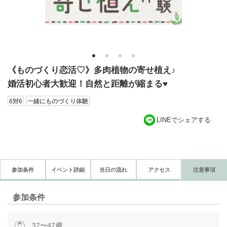
1
2
3
4
《ものづくり恋活♡》多肉植物の寄せ植え♪
婚活初心者大歓迎！自然と距離が縮まる♥
6対6
一緒にものづくり体験
LINEでシェアする
参加条件
イベント詳細
当日の流れ
アクセス
注意事項
参加条件
37〜47歳