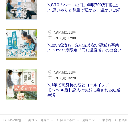
＼8/10「ハートの日」年収700万円以上
／ 思いやりと尊重で繋がる、温かいご縁
新宿西口/11階
8/10(月) 17:00
＼重い婚活も、先の見えない恋愛も卒業
／ 30〜33歳限定『同じ温度感』の出会い
新宿西口/11階
8/10(月) 19:20
＼1年で高身長の彼とゴールイン／
【32〜36歳】恋人の笑顔に癒される結婚
生活
IBJ Matching
街コン・趣味コン
関東の街コン・趣味コン
東京都
有楽町