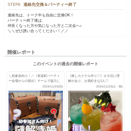
STEP6
連絡先交換＆パーティー終了
連絡先は、トーク中も自由に交換OK！
パーティー終了後は、
仲良くなった方や気になった方と二次会へ♪
＼＼ぜひ誘い合ってください！／／
開催レポート
このイベントの過去の開催レポート
＼初参加向け！／《有楽町パーティ
《推しカクテル作り♡》オタ活に理
ー会場からの脱出》チームで協力し
解があり、お酒好きな2人♡
て脱出せよ！
2024/11/24(日)
2024/11/23(土・祝)