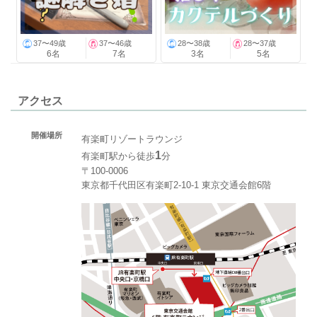
37〜49歳
37〜46歳
28〜38歳
28〜37歳
6名
7名
3名
5名
アクセス
開催場所
有楽町リゾートラウンジ
1
有楽町駅から徒歩
分
〒100-0006
東京都千代田区有楽町2-10-1 東京交通会館6階