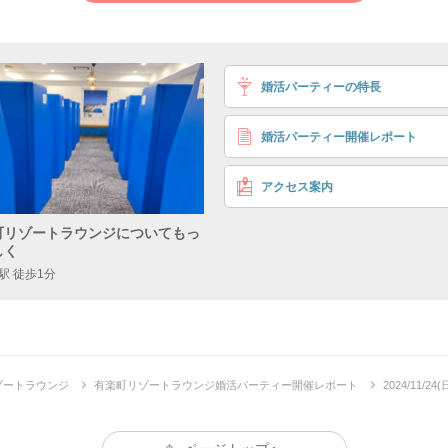
8対8
みんなで盛り上がる♪
37〜49歳
出会いに前向きな方
男性
婚活パーティーの特長
4,
婚活パーティー開催レポート
37〜46歳
アクセス案内
出会いに前向きな方
女性
2,
町リゾートラウンジについてもっ
しく
駅 徒歩1分
細
▼前回の様子は
コチラ
ゾートラウンジ
有楽町リゾートラウンジ婚活パーティー開催レポート
2024/11