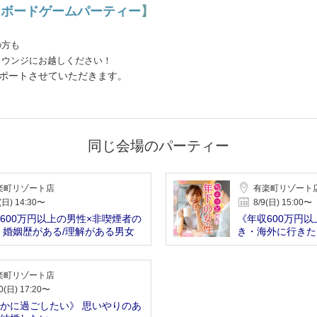
【
ボードゲームパーティー
】
の方も
ラウンジにお越しください！
ポートさせていただきます。
同じ会場のパーティー
楽町リゾート店
有楽町リゾート
(日) 14:30〜
8/9(日) 15:00〜
600万円以上の男性×非喫煙者の
《年収600万円以
 婚姻歴がある/理解がある男女
き・海外に行きた
楽町リゾート店
0(日) 17:20〜
かに過ごしたい》 思いやりのあ