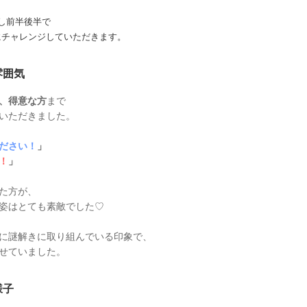
し前半後半で
にチャレンジしていただきます。
雰囲気
、得意な方
まで
いただきました。
ださい！
」
！
」
た方が、
姿はとても素敵でした♡
に謎解きに取り組んでいる印象で、
せていました。
様子