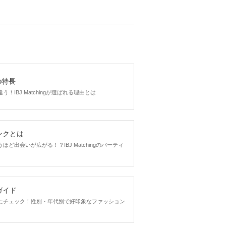
gの特長
！IBJ Matchingが選ばれる理由とは
ンクとは
ど出会いが広がる！？IBJ Matchingのパーティ
ガイド
にチェック！性別・年代別で好印象なファッション