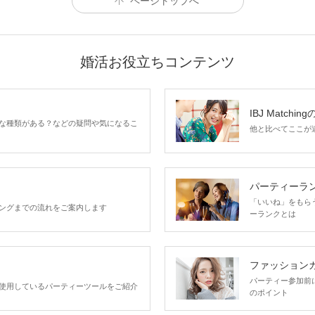
ページトップへ
婚活お役立ちコンテンツ
IBJ Matchin
な種類がある？などの疑問や気になるこ
他と比べてここが違う
パーティー会場に
閉じ込められた皆様には
謎を解き、脱出をしてもらいます
パーティーラ
机の上には
のみ
「宝箱」「紙3枚」
「いいね」をもらうほ
ングまでの流れをご案内します
ーランクとは
脱出してください
チームで協力して
※途中チーム替えがございます
ファッション
パーティー参加前
使用しているパーティーツールをご紹介
のポイント