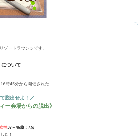
こ
リゾートラウンジです。
トについて
日)16時45分から開催された
て脱出せよ！／
ィー会場からの脱出》
。
女性
37～46歳：7名
ました！