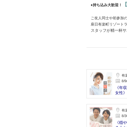
♦持ち込み大歓迎！
ご友人同士や初参加
座日有楽町リゾート
スタッフが精一杯サ
有
8/9
《年収
女性》
有
8/3
《穏や