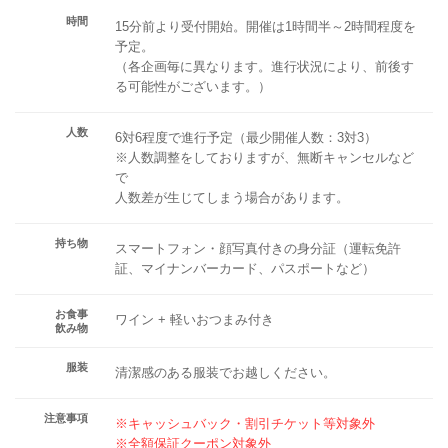
時間
15分前より受付開始。開催は1時間半～2時間程度を
予定。
（各企画毎に異なります。進行状況により、前後す
る可能性がございます。）
人数
6対6程度で進行予定（最少開催人数：3対3）
※人数調整をしておりますが、無断キャンセルなど
で
人数差が生じてしまう場合があります。
持ち物
スマートフォン・顔写真付きの身分証（運転免許
証、マイナンバーカード、パスポートなど）
お食事
ワイン + 軽いおつまみ付き
飲み物
服装
清潔感のある服装でお越しください。
注意事項
※キャッシュバック・割引チケット等対象外
※全額保証クーポン対象外