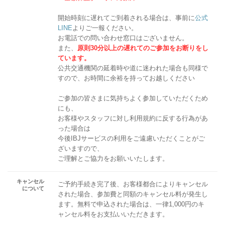
開始時刻に遅れてご到着される場合は、事前に
公式
LINE
よりご一報ください。
お電話での問い合わせ窓口はございません。
また、
原則30分以上の遅れてのご参加をお断りをし
ています。
公共交通機関の延着時や道に迷われた場合も同様で
すので、お時間に余裕を持ってお越しください
ご参加の皆さまに気持ちよく参加していただくため
にも、
お客様やスタッフに対し利用規約に反する行為があ
った場合は
今後IBJサービスの利用をご遠慮いただくことがご
ざいますので、
ご理解とご協力をお願いいたします。
キャンセル
ご予約手続き完了後、お客様都合によりキャンセル
について
された場合、参加費と同額のキャンセル料が発生し
ます。無料で申込された場合は、一律1,000円のキ
ャンセル料をお支払いいただきます。