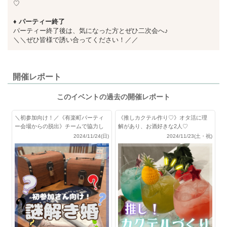
♡
♦ パーティー終了
パーティー終了後は、気になった方とぜひ二次会へ♪
＼＼ぜひ皆様で誘い合ってください！／／
開催レポート
このイベントの過去の開催レポート
＼初参加向け！／《有楽町パーティ
《推しカクテル作り♡》オタ活に理
ー会場からの脱出》チームで協力し
解があり、お酒好きな2人♡
て脱出せよ！
2024/11/24(日)
2024/11/23(土・祝)