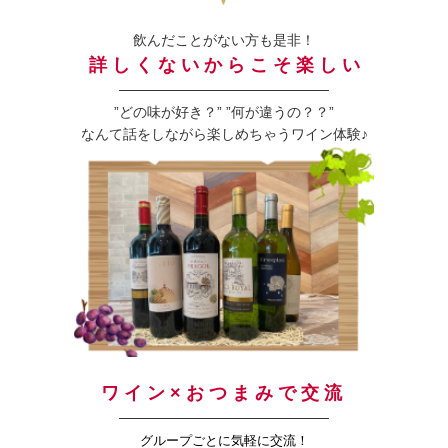
飲んだことがない方も是非！
詳 し く な い か ら こ そ 楽 し い
─────────────────────
”どの味が好き？” ”何が違うの？？”
なんて話をしながら楽しめちゃうワイン体験♪
ワ イ ン × お つ ま み で 交 流
─────────────────────
グループごとに気軽に交流！