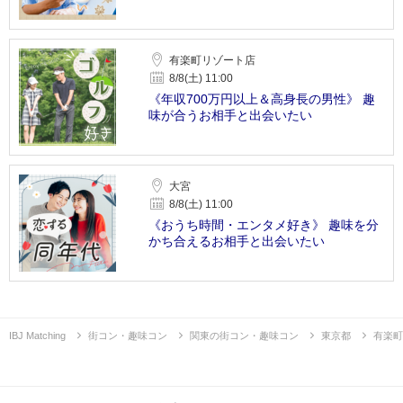
有楽町リゾート店
8/8(土) 11:00
《年収700万円以上＆高身長の男性》 趣
味が合うお相手と出会いたい
大宮
8/8(土) 11:00
《おうち時間・エンタメ好き》 趣味を分
かち合えるお相手と出会いたい
IBJ Matching
街コン・趣味コン
関東の街コン・趣味コン
東京都
有楽町