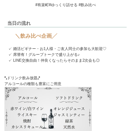
#有楽町#ゆっくり話せる #飲み比べ
当日の流れ
＼飲み比べ企画╱
✓ 婚活ビギナー・お1人様・ご友人同士の参加も大歓迎♡
✓ 席替有！グループトークで盛り上がる♪
✓ LINE交換自由！仲良くなったらそのまま2次会も◎
*₊
ドリンク飲み放題
₊*
アルコールの種類も豊富にご用意