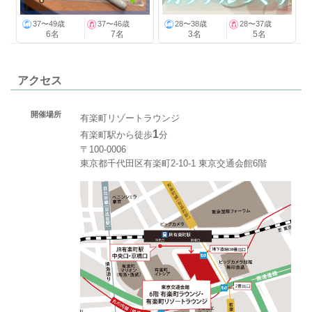
37〜49歳
37〜46歳
28〜38歳
28〜37歳
6名
7名
3名
5名
アクセス
開催場所
有楽町リゾートラウンジ
1
有楽町駅から徒歩
分
〒100-0006
東京都千代田区有楽町2-10-1 東京交通会館6階