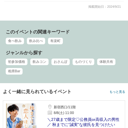
掲載開始日：2024/9/21
このイベントの関連キーワード
食べ飲み
飲み比べ
有楽町
ジャンルから探す
初参加価格
飲みコン
おさんぽ
ものづくり
体験共有
相席Bar
よく一緒に見られているイベント
もっと見る
新宿西口/11階
8/8(土) 11:00
＼27歳まで限定♡公務員or高収入の男性
／ 秋までに“誠実”な彼氏を見つけたい