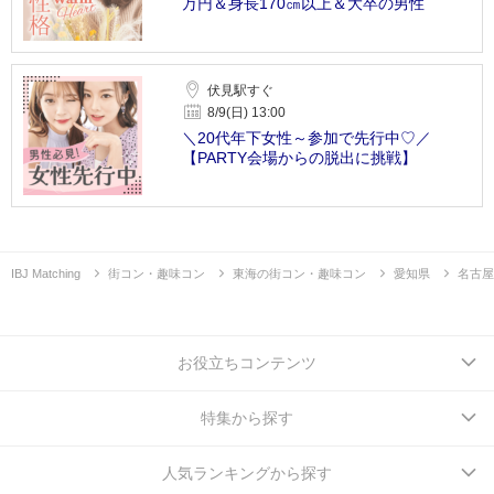
万円＆身長170㎝以上＆大卒の男性
伏見駅すぐ
8/9(日) 13:00
＼20代年下女性～参加で先行中♡／
【PARTY会場からの脱出に挑戦】
IBJ Matching
街コン・趣味コン
東海の街コン・趣味コン
愛知県
名古屋
お役立ちコンテンツ
特集から探す
人気ランキングから探す