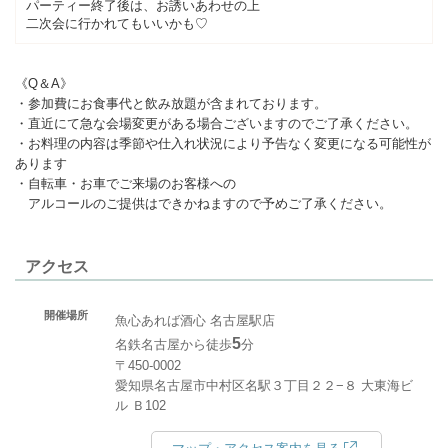
パーティー終了後は、お誘いあわせの上
二次会に行かれてもいいかも♡
《Q＆A》
・参加費にお食事代と飲み放題が含まれております。
・直近にて急な会場変更がある場合ございますのでご了承ください。
・お料理の内容は季節や仕入れ状況により予告なく変更になる可能性が
あります
・自転車・お車でご来場のお客様への
アルコールのご提供はできかねますので予めご了承ください。
アクセス
開催場所
魚心あれば酒心 名古屋駅店
5
名鉄名古屋から徒歩
分
〒450-0002
愛知県名古屋市中村区名駅３丁目２２−８ 大東海ビ
ル Ｂ102