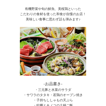
有機野菜や旬の鮮魚、美桜鶏といった
こだわりの食材を使った和食が自慢のお店！
美味しい食事に思わず話も弾みます♪
-お品書き-
・三元豚と水菜のサラダ
・サワラのタタキ・若鶏のオーブン焼き
・子持ちししゃもの天ぷら
・牡蠣とキノコの土鍋ご飯