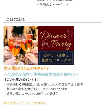
・季節のシャーベット
当日の流れ
大人数DINNER♥PARTY
～全席完全個室♡本格海鮮居酒屋で気軽に～
【このお店のポイント！】
・潮風感じる和個室は、落ち着いた大人の雰囲気漂う空間
・新潟産の新鮮な魚介類とこだわりぬいた地酒
・通常の高いコースをお値打ちで提供♡
和風な大人にぴったりのお店で