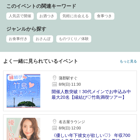
このイベントの関連キーワード
人気店で開催
お酒つき
気軽に出会える
食事つき
ジャンルから探す
お食事付き
おさんぽ
ものづくり／体験
よく一緒に見られているイベント
もっと見る
蒲郡駅すぐ
8/9(日) 11:30
開催人数突破！30代メインでお申込み中
最大20名【縁結び♡竹島満喫ツアー】
名古屋ラウンジ
8/9(日) 12:00
《優しい年下彼女が欲しい♡》 年収700