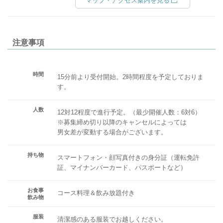
マップ・アクセス案内を見る
注意事項
時間
15分前より受付開始。2時間程度を予定しておりま
す。
人数
12対12程度で進行予定。（最少開催人数：6対6）
※募集締め切り以降のキャンセルによっては
男女差が変動する場合がございます。
持ち物
スマートフォン・顔写真付きの身分証（運転免許
証、マイナンバーカード、パスポートなど）
お食事
コース料理＆飲み放題付き
飲み物
服装
清潔感のある服装でお越しください。