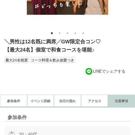
1
2
3
4
5
╲男性は12名既に満席╱GW限定合コン♡
【最大24名】個室で和食コースを堪能♪
最大24名程度
コース料理＆飲み放題つき
LINEでシェアする
参加条件
イベント詳細
当日の流れ
アクセス
注意事項
参加条件
30・40代