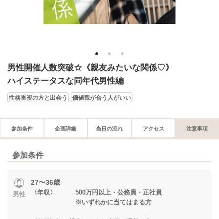
1
2
3
男性開催人数突破☆《親友みたいな関係♡》
ハイステータスな同年代男性編
性格重視の方と出会う
価値観が合う人がいい
参加条件
企画詳細
当日の流れ
アクセス
注意事項
参加条件
27〜36歳
〈年収〉 500万円以上・公務員・正社員
男性
※いずれかに当てはまる方