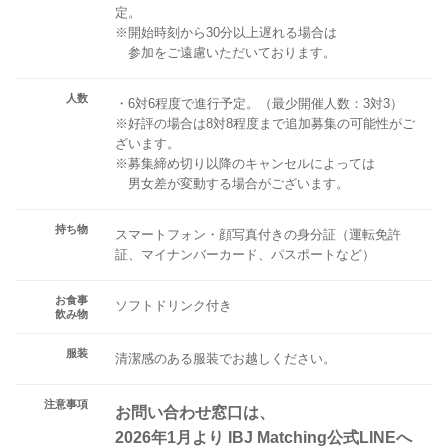
定。
※開始時刻から30分以上遅れる場合は
参加をご遠慮いただいております。
人数
・6対6程度で進行予定。（最少開催人数：3対3）
※好評の場合は8対8程度まで追加募集の可能性がご
ざいます。
※募集締め切り以降のキャンセルによっては
男女差が変動する場合がございます。
持ち物
スマートフォン・顔写真付きの身分証（運転免許
証、マイナンバーカード、パスポートなど）
お食事
ソフトドリンク付き
飲み物
服装
清潔感のある服装でお越しください。
注意事項
お問い合わせ窓口は、
2026年1月より IBJ Matching公式LINEへ