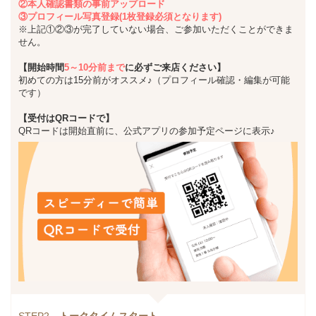
②本人確認書類の事前アップロード
③プロフィール写真登録(1枚登録必須となります)
※上記①②③が完了していない場合、ご参加いただくことができま
せん。
【開始時間
5～10分前まで
に必ずご来店ください】
初めての方は15分前がオススメ♪（プロフィール確認・編集が可能
です）
【受付はQRコードで】
QRコードは開始直前に、公式アプリの参加予定ページに表示♪
STEP2
トークタイムスタート