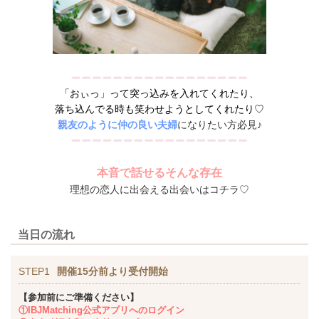
「おぃっ」って突っ込みを入れてくれたり、
落ち込んでる時も笑わせようとしてくれたり♡
親友のように仲の良い夫婦
になりたい方必見♪
本音で話せるそんな存在
理想の恋人に出会える出会いはコチラ
♡
当日の流れ
STEP1
開催15分前より受付開始
【参加前にご準備ください】
①IBJMatching公式アプリへのログイン